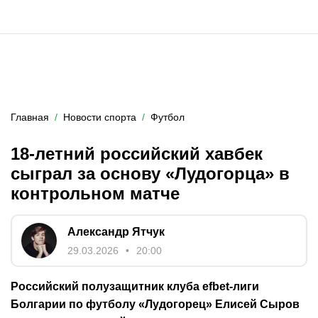
Главная
Новости спорта
Футбол
18-летний российский хавбек
сыграл за основу «Лудогорца» в
контрольном матче
Александр Ятчук
29.03.2026
20:00
Российский полузащитник клуба efbet-лиги
Болгарии по футболу «Лудогорец» Елисей Сыров