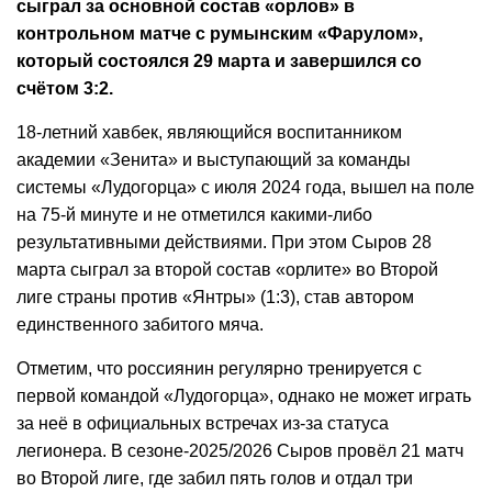
сыграл за основной состав «орлов» в
контрольном матче с румынским «Фарулом»,
который состоялся 29 марта и завершился со
счётом 3:2.
18-летний хавбек, являющийся воспитанником
академии «Зенита» и выступающий за команды
системы «Лудогорца» с июля 2024 года, вышел на поле
на 75-й минуте и не отметился какими-либо
результативными действиями. При этом Сыров 28
марта сыграл за второй состав «орлите» во Второй
лиге страны против «Янтры» (1:3), став автором
единственного забитого мяча.
Отметим, что россиянин регулярно тренируется с
первой командой «Лудогорца», однако не может играть
за неё в официальных встречах из-за статуса
легионера. В сезоне-2025/2026 Сыров провёл 21 матч
во Второй лиге, где забил пять голов и отдал три