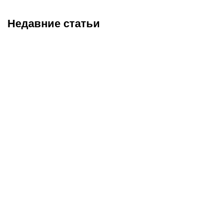
Недавние статьи
08.08.2026
9:45
08.08.2026
9:00
Россия может отобраться
Турнирная таблица и
на ОИ-2028 уже в августе:
расписание всех матчей
в Лос-Анджелес могут
Лиги PARI-2026/27
поехать более сотни
спортсменов