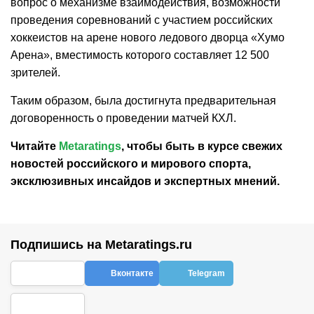
вопрос о механизме взаимодействия, возможности
проведения соревнований с участием российских
хоккеистов на арене нового ледового дворца «Хумо
Арена», вместимость которого составляет 12 500
зрителей.
Таким образом, была достигнута предварительная
договоренность о проведении матчей КХЛ.
Читайте
Metaratings
, чтобы быть в курсе свежих
новостей
российского
и мирового спорта,
эксклюзивных инсайдов и экспертных мнений.
Подпишись на Metaratings.ru
Вконтакте
Telegram