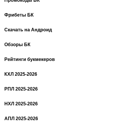
Промокоды БК
Промокоды Винлайн
Промокоды Марафонбет
Фрибеты БК
Промокоды Бетсити
Промокоды Леон
Фрибеты Без депозита
Промокоды Лига Ставок
Фрибеты Бетсити
Скачать на Андроид
Фрибет за регистрацию
Фрибеты Марафонбет
Винлайн на Андроид
Фрибет Винлайн
Марафонбет на Андроид
Обзоры БК
Фонбет на Андроид
Лига ставок на Андроид
Обзор Винлайн
Бетсити на Андроид
Обзор БК Леон
Рейтинги букмекеров
Обзор Фонбет
Обзор Марафонбет
Букмекерские конторы
Обзор Бетсити
Приложения для ставок на
КХЛ 2025-2026
России
спорт
Легальные букмекерские
КХЛ: расписание матчей
LIVE ставки на спорт
Трансферы КХЛ, лето 2025
РПЛ 2025-2026
конторы
2025-2026
Расписание РПЛ 2025-2026
Трансферы РПЛ, лето 2025
НХЛ 2025-2026
Прямые трансляции РПЛ
Состав РПЛ 25/26
РПЛ: таблица и результаты
АПЛ 2025-2026
Расписание АПЛ 25/26