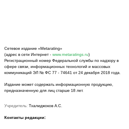
ФК «Зенит»
ФК «Спартак»
ФК «Краснодар»
Сетевое издание «Metarating»
(адрес в сети Интернет -
www.metaratings.ru
)
Регистрационный номер Федеральной службы по надзору в
сфере связи, информационных технологий и массовых
коммуникаций ЭЛ № ФС 77 - 74641 от 24 декабря 2018 года.
Издание может содержать информационную продукцию,
предназначенную для лиц старше 18 лет.
Учредитель:
Тхалиджоков А.С.
Контакты редакции: