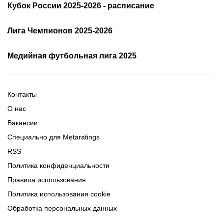
Трансляции АПЛ
Кубок России 2025-2026 - расписание
Таблица и результаты АПЛ
Кубок России 2025/2026 -
Лига Чемпионов 2025-2026
таблица и результаты
Трансляции Лиги чемпионов
чемпионов
Медийная футбольная лига 2025
Расписание матчей ЛЧ
Команды ЛЧ 2025-2026
2025-2026
Расписание Медиалиги 2025
Регламент Лиги чемпионов
Команды Медиалиги 5 сезон
Турнирная таблица Лиги
Турнирная таблица
Формат МФЛ-5
Контакты
Медиалиги 5
О нас
Вакансии
Специально для Metaratings
RSS
Политика конфиденциальности
Правила использования
Политика использования cookie
Обработка персональных данных