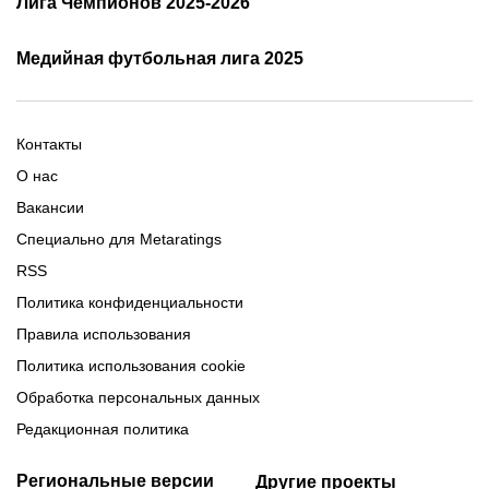
Лига Чемпионов 2025-2026
таблица и результаты
Трансляции Лиги чемпионов
чемпионов
Медийная футбольная лига 2025
Расписание матчей ЛЧ
Команды ЛЧ 2025-2026
2025-2026
Расписание Медиалиги 2025
Регламент Лиги чемпионов
Команды Медиалиги 5 сезон
Турнирная таблица Лиги
Турнирная таблица
Формат МФЛ-5
Контакты
Медиалиги 5
О нас
Вакансии
Специально для Metaratings
RSS
Политика конфиденциальности
Правила использования
Политика использования cookie
Обработка персональных данных
Редакционная политика
Региональные версии
Другие проекты