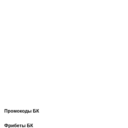
07.08.2026
11:00
06.08.2026
22:25
РПЛ идет на рекорд
«Выглядит как новая»:
посещаемости:
что сделали с любимым
болельщиков
авто Овечкина,
прибавилось у
подаренным за победу на
«Спартака»,
ЧМ-2014
«Краснодара» и «Рубина»
Промокоды БК
Промокоды Винлайн
Промокоды Марафонбет
Фрибеты БК