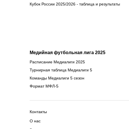
Кубок России 2025/2026 - таблица и результаты
Медийная футбольная лига 2025
Расписание Медиалиги 2025
Турнирная таблица Медиалиги 5
Команды Медиалиги 5 сезон
Формат МФЛ-5
Контакты
О нас