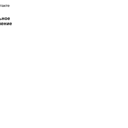
такте
ьное
жение
Лига PARI
LEON-Вторая лига
LEON-Вторая лига
ХК «Тр
А
Б