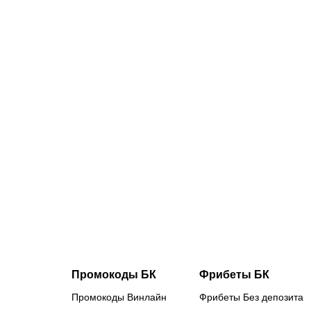
06.08.2026
1
Заболотног
забанили
до конца
года:
весной экс-
игрока
«Спартака»
поймали на
допинге
Промокоды БК
Фрибеты БК
Промокоды Винлайн
Фрибеты Без депозита