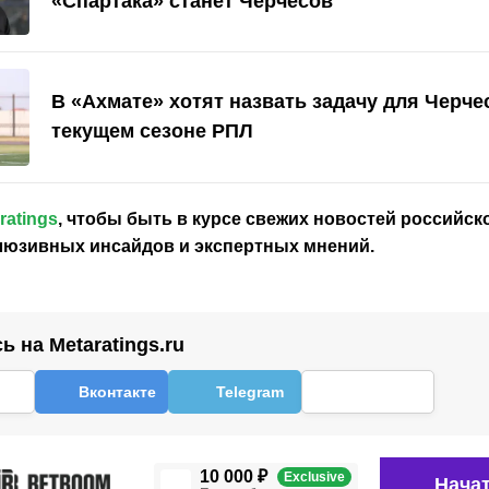
«Спартака» станет Черчесов
В «Ахмате» хотят назвать задачу для Черче
текущем сезоне РПЛ
ratings
, чтобы быть в курсе свежих новостей
российск
клюзивных инсайдов и экспертных мнений.
 на Metaratings.ru
Вконтакте
Telegram
10 000 ₽
Exclusive
Начат