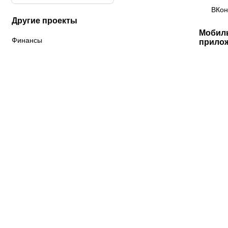
ВКон
Другие проекты
Мобил
Финансы
прило
«Краснодар»
ФНЛ
ФК Акрон