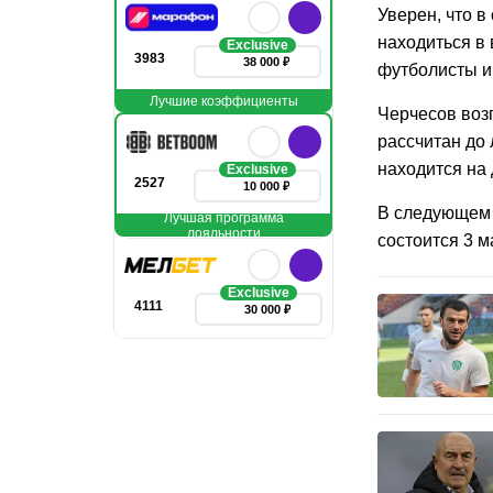
Уверен, что 
находиться в 
Exclusive
3983
38 000 ₽
футболисты и
Лучшие коэффициенты
Черчесов воз
рассчитан до 
находится на 
Exclusive
2527
10 000 ₽
В следующем 
Лучшая программа
лояльности
состоится 3 м
Exclusive
4111
30 000 ₽