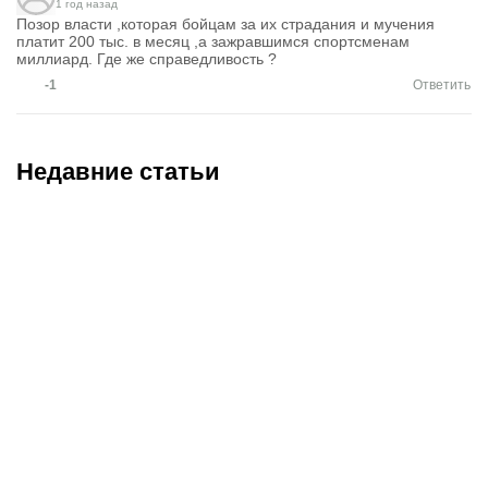
1 год назад
Позор власти ,которая бойцам за их страдания и мучения
платит 200 тыс. в месяц ,а зажравшимся спортсменам
миллиард. Где же справедливость ?
-1
Ответить
Недавние статьи
07.08.2026
11:00
06.08.2026
22:25
РПЛ идет на рекорд
«Выглядит как новая»:
посещаемости:
что сделали с любимым
болельщиков
авто Овечкина,
прибавилось у
подаренным за победу на
«Спартака»,
ЧМ-2014