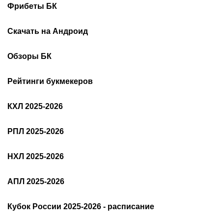
Промокоды Марафонбет
Фрибеты БК
Промокоды Бетсити
Промокоды Леон
Фрибеты Без депозита
Промокоды Лига Ставок
Фрибеты Бетсити
Скачать на Андроид
Фрибет за регистрацию
Фрибеты Марафонбет
Винлайн на Андроид
Фрибет Винлайн
Марафонбет на Андроид
Обзоры БК
Фонбет на Андроид
Лига ставок на Андроид
Обзор Винлайн
Бетсити на Андроид
Обзор БК Леон
Рейтинги букмекеров
Обзор Фонбет
Обзор Марафонбет
Букмекерские конторы
Обзор Бетсити
Приложения для ставок на
КХЛ 2025-2026
России
спорт
Легальные букмекерские
КХЛ: расписание матчей
LIVE ставки на спорт
Трансферы КХЛ, лето 2025
РПЛ 2025-2026
конторы
2025-2026
Расписание РПЛ 2025-2026
Трансферы РПЛ, лето 2025
НХЛ 2025-2026
Прямые трансляции РПЛ
Состав РПЛ 25/26
РПЛ: таблица и результаты
АПЛ 2025-2026
Расписание АПЛ 25/26
Трансляции АПЛ
Кубок России 2025-2026 - расписание
Таблица и результаты АПЛ