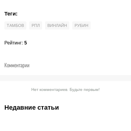
Теги
:
ТАМБОВ
РПЛ
ВИНЛАЙН
РУБИН
Рейтинг
:
5
Комментарии
Нет комментариев. Будьте первым!
Недавние статьи