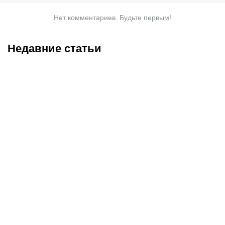
Нет комментариев. Будьте первым!
Недавние статьи
10.08.2026
2:00
10.08.2026
1:40
Турнирная таблица и
Турнирная таблица и
расписание всех матчей
расписание всех матчей
Лиги PARI-2026/27
РПЛ-2026/27