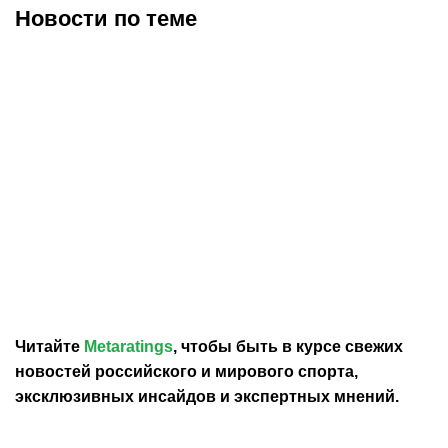
Новости по теме
19.07.2026
1:44
17.07.2026
5:58
Олисе побил рекорд
Футболку Пеле с финала
Пеле по количеству
ЧМ-1958 продали за 4,88
голевых передач на
млн долларов
одном ЧМ
Читайте
Metaratings
, чтобы быть в курсе свежих
новостей
российского
и мирового спорта,
эксклюзивных инсайдов и экспертных мнений.