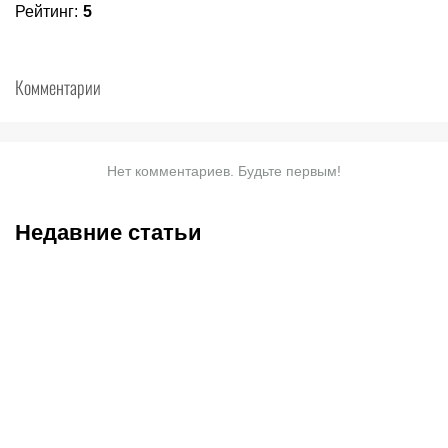
Рейтинг
:
5
Комментарии
Нет комментариев. Будьте первым!
Недавние статьи
09.08.2026
13:00
09.08.2026
12:00
Tаинственная травма
Инфантино «вляпался» в