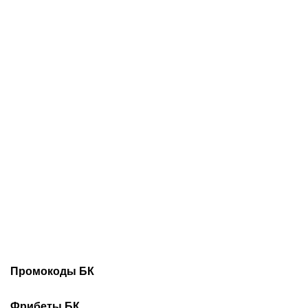
07.08.2026
20:30
07.08.2026
18:45
Трусовой и Валиевой
Соболев идет на победу
дали нейтральный
в гонке бомбардиров: в
статус: как наши
чем он сильнее Кордобы,
королевы льда готовятся
Даку, Воробьева и Хиля
к главным стартам сезона
Промокоды БК
Промокоды Винлайн
Промокоды Марафонбет
Фрибеты БК