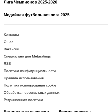
Лига Чемпионов 2025-2026
таблица и результаты
Трансляции Лиги чемпионов
чемпионов
Медийная футбольная лига 2025
Расписание матчей ЛЧ
Команды ЛЧ 2025-2026
2025-2026
Расписание Медиалиги 2025
Регламент Лиги чемпионов
Команды Медиалиги 5 сезон
Турнирная таблица Лиги
Турнирная таблица
Формат МФЛ-5
Контакты
Медиалиги 5
О нас
Вакансии
Специально для Metaratings
RSS
Политика конфиденциальности
Правила использования
Политика использования cookie
Обработка персональных данных
Редакционная политика
Региональные версии
Другие проекты