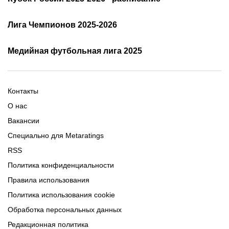
Таблица и результаты АПЛ
Кубок России 2025/2026 -
Лига Чемпионов 2025-2026
таблица и результаты
Трансляции Лиги чемпионов
чемпионов
Медийная футбольная лига 2025
Расписание матчей ЛЧ
Команды ЛЧ 2025-2026
2025-2026
Расписание Медиалиги 2025
Регламент Лиги чемпионов
Команды Медиалиги 5 сезон
Турнирная таблица Лиги
Турнирная таблица
Формат МФЛ-5
Контакты
Медиалиги 5
О нас
Вакансии
Специально для Metaratings
RSS
Политика конфиденциальности
Правила использования
Политика использования cookie
Обработка персональных данных
Редакционная политика