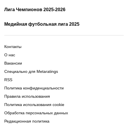
Кубок России 2025/2026 -
Лига Чемпионов 2025-2026
таблица и результаты
Трансляции Лиги чемпионов
чемпионов
Медийная футбольная лига 2025
Расписание матчей ЛЧ
Команды ЛЧ 2025-2026
2025-2026
Расписание Медиалиги 2025
Регламент Лиги чемпионов
Команды Медиалиги 5 сезон
Турнирная таблица Лиги
Турнирная таблица
Формат МФЛ-5
Контакты
Медиалиги 5
О нас
Вакансии
Специально для Metaratings
RSS
Политика конфиденциальности
Правила использования
Политика использования cookie
Обработка персональных данных
Редакционная политика