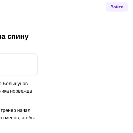
Войти
а спину
др Большунов
рника норвежца
 тренер начал
ртсменов, чтобы