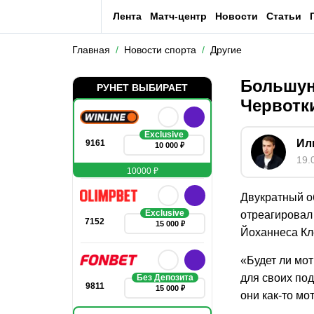
Лента
Матч-центр
Новости
Статьи
Главная
Новости спорта
Другие
Большун
РУНЕТ ВЫБИРАЕТ
Червотк
Exclusive
Ил
9161
10 000 ₽
19.
10000 ₽
Двукратный о
Exclusive
отреагировал
7152
15 000 ₽
Йоханнеса Кл
«Будет ли мо
для своих по
Без Депозита
9811
15 000 ₽
они как-то мо