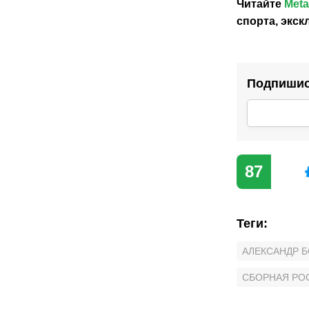
Читайте
Meta
спорта, экс
Подпишись
87
Теги
:
АЛЕКСАНДР 
СБОРНАЯ РО