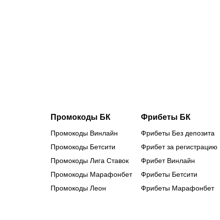
нейтральны
статус: как
наши
королевы
льда
готовятся к
главным
стартам
сезона
Промокоды БК
Фрибеты БК
Промокоды Винлайн
Фрибеты Без депозита
Промокоды Бетсити
Фрибет за регистрацию
Промокоды Лига Ставок
Фрибет Винлайн
Промокоды Марафонбет
Фрибеты Бетсити
Промокоды Леон
Фрибеты Марафонбет