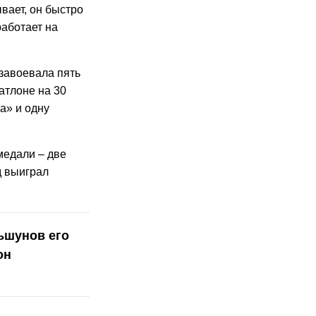
вает, он быстро
работает на
завоевала пять
атлоне на 30
а» и одну
медали – две
д выиграл
льшунов его
он