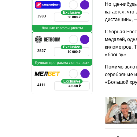
Но где-нибудь
катается, что
Exclusive
3983
38 000 ₽
дистанции», 
Лучшие коэффициенты
Сборная Росс
медалей, одна
километров. 
Exclusive
2527
10 000 ₽
«бронзу».
Лучшая программа лояльности
Помимо золот
серебряные и
Exclusive
«Большой хру
4111
30 000 ₽