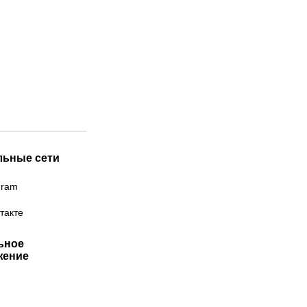
льные сети
gram
такте
ьное
жение