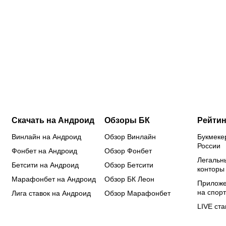
й
гонке
получили
гимнастам
эл
бомбардиров:
нейтральный
не дали
ЖК
в чем он
статус от
визы:
ми
сильнее
ISU: кого
Россию не
у 
Кордобы,
еще
хотят
фу
Даку,
допустили
видеть на
за
Воробьева
из россиян
чемпионате
де
и Хиля
Европы?
Скачать на Андроид
Обзоры БК
Рейтин
Винлайн на Андроид
Обзор Винлайн
Букмеке
России
Фонбет на Андроид
Обзор Фонбет
Легальн
Бетсити на Андроид
Обзор Бетсити
конторы
Марафонбет на Андроид
Обзор БК Леон
Приложе
на спорт
Лига ставок на Андроид
Обзор Марафонбет
LIVE ста