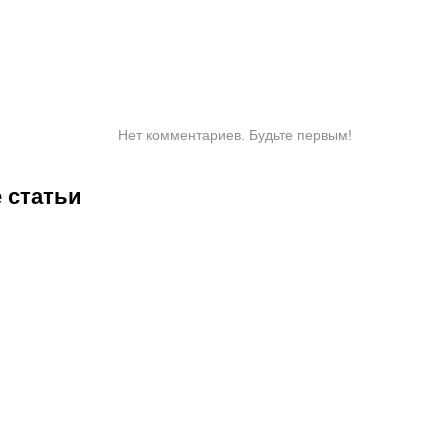
Нет комментариев. Будьте первым!
 статьи
0:30
07.08.2026
18:45
07.08.2026
18:15
07.08.2026
17:45
07.
Соболев
Валиева,
Ангелине
См
идет на
Трусова и
Мельниковой
пр
победу в
Гуменник
и другим
кв