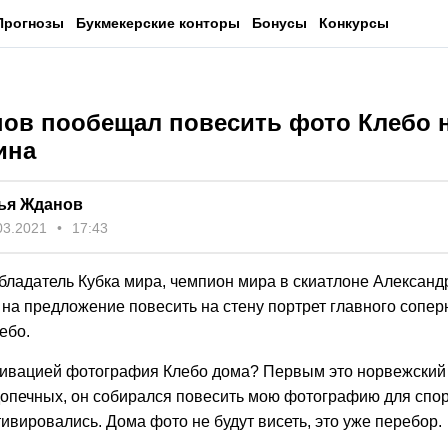
Прогнозы
Букмекерские конторы
Бонусы
Конкурсы
ов пообещал повесить фото Клебо н
ина
ья Жданов
03.2021
17:43
бладатель Кубка мира, чемпион мира в скиатлоне Алексан
 на предложение повесить на стену портрет главного сопе
ебо.
тивацией фотография Клебо дома? Первым это норвежский
допечных, он собирался повесить мою фотографию для спо
тивировались. Дома фото не будут висеть, это уже перебор.