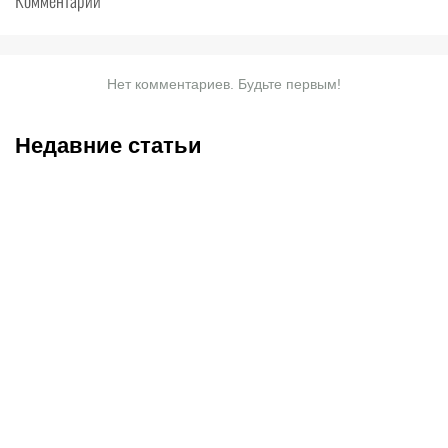
Комментарии
Нет комментариев. Будьте первым!
Недавние статьи
07.08.2026
20:30
07.08.2026
18:45
Трусовой и Валиевой
Соболев идет на победу
дали нейтральный
в гонке бомбардиров: в
статус: как наши
чем он сильнее Кордобы,
королевы льда готовятся
Даку, Воробьева и Хиля
к главным стартам сезона