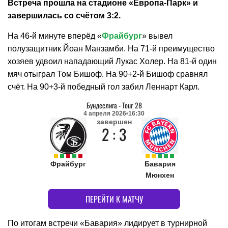
Встреча прошла на стадионе «Европа-Парк» и
завершилась со счётом 3:2.
На 46-й минуте вперёд «
Фрайбург
» вывел
полузащитник Йоан Манзамби. На 71-й преимущество
хозяев удвоил нападающий Лукас Холер. На 81-й один
мяч отыграл Том Бишоф. На 90+2-й Бишоф сравнял
счёт. На 90+3-й победный гол забил Леннарт Карл.
Бундеслига
-
Tour 28
4 апреля 2026
16:30
завершен
2 : 3
Фрайбург
Бавария
Мюнхен
ПЕРЕЙТИ К МАТЧУ
По итогам встречи «Бавария» лидирует в турнирной