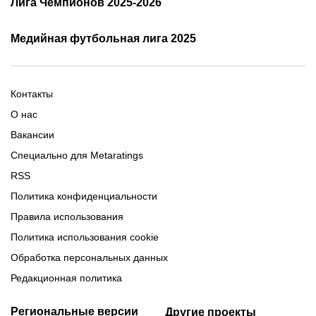
Лига Чемпионов 2025-2026
таблица и результаты
Трансляции Лиги чемпионов
чемпионов
Медийная футбольная лига 2025
Расписание матчей ЛЧ
Команды ЛЧ 2025-2026
2025-2026
Расписание Медиалиги 2025
Регламент Лиги чемпионов
Команды Медиалиги 5 сезон
Турнирная таблица Лиги
Турнирная таблица
Формат МФЛ-5
Контакты
Медиалиги 5
О нас
Вакансии
Специально для Metaratings
RSS
Политика конфиденциальности
Правила использования
Политика использования cookie
Обработка персональных данных
Редакционная политика
Региональные версии
Другие проекты