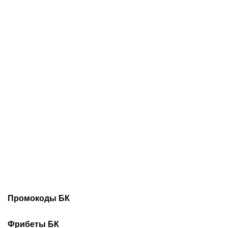
08.08.2026
18:30
08.08.2026
15:00
От отказа «Спартака» до
Трижды чемпион СССР,
джокера «Краснодара»:
главный в России по ТТД
как Кривцов заменил
и герой мемов:
Сперцяна и стал лидером
биография Александра
«быков»
Бубнова
Промокоды БК
Промокоды Винлайн
Промокоды Марафонбет
Фрибеты БК