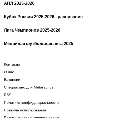
РПЛ: таблица и результаты
АПЛ 2025-2026
Расписание АПЛ 25/26
Трансляции АПЛ
Кубок России 2025-2026 - расписание
Таблица и результаты АПЛ
Кубок России 2025/2026 -
Лига Чемпионов 2025-2026
таблица и результаты
Трансляции Лиги чемпионов
чемпионов
Медийная футбольная лига 2025
Расписание матчей ЛЧ
Команды ЛЧ 2025-2026
2025-2026
Расписание Медиалиги 2025
Регламент Лиги чемпионов
Команды Медиалиги 5 сезон
Турнирная таблица Лиги
Турнирная таблица
Формат МФЛ-5
Контакты
Медиалиги 5
О нас
Вакансии
Специально для Metaratings
RSS
Политика конфиденциальности
Правила использования
Политика использования cookie