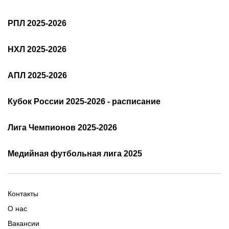
спорт
Легальные букмекерские
КХЛ: расписание матчей
LIVE ставки на спорт
Трансферы КХЛ, лето 2025
РПЛ 2025-2026
конторы
2025-2026
Расписание РПЛ 2025-2026
Трансферы РПЛ, лето 2025
НХЛ 2025-2026
Прямые трансляции РПЛ
Состав РПЛ 25/26
РПЛ: таблица и результаты
АПЛ 2025-2026
Расписание АПЛ 25/26
Трансляции АПЛ
Кубок России 2025-2026 - расписание
Таблица и результаты АПЛ
Кубок России 2025/2026 -
Лига Чемпионов 2025-2026
таблица и результаты
Трансляции Лиги чемпионов
чемпионов
Медийная футбольная лига 2025
Расписание матчей ЛЧ
Команды ЛЧ 2025-2026
2025-2026
Расписание Медиалиги 2025
Регламент Лиги чемпионов
Команды Медиалиги 5 сезон
Турнирная таблица Лиги
Турнирная таблица
Формат МФЛ-5
Контакты
Медиалиги 5
О нас
Вакансии