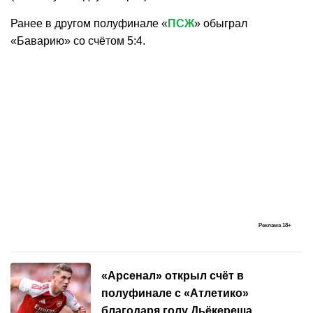
Ранее в другом полуфинале «
ПСЖ
» обыграл
«Баварию» со счётом 5:4.
Реклама
18+
«Арсенал» открыл счёт в
полуфинале с «Атлетико»
благодаря голу Дьёкереша