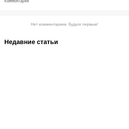
Нет комментариев. Будьте первым!
Недавние статьи
08.08.2026
23:30
08.08.2026
21:15
Кубок мэра Москвы-2026
Дарит открытки, пишет
по хоккею: календарь и
СМС, караулит у дома:
расписание трансляций,
Елизавету Туктамышеву
таблица столичного
уже полгода преследует
турнира
сталкер