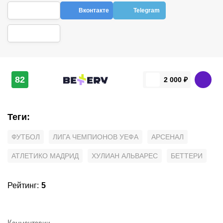
Вконтакте
Telegram
82
2 000 ₽
Теги
:
ФУТБОЛ
ЛИГА ЧЕМПИОНОВ УЕФА
АРСЕНАЛ
АТЛЕТИКО МАДРИД
ХУЛИАН АЛЬВАРЕС
БЕТТЕРИ
Рейтинг
:
5
Комментарии