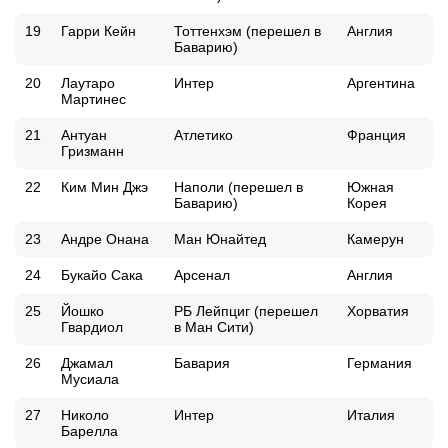
19
Гарри Кейн
Тоттенхэм (перешел в
Англия
Баварию)
20
Лаутаро
Интер
Аргентина
Мартинес
21
Антуан
Атлетико
Франция
Гризманн
22
Ким Мин Джэ
Наполи (перешел в
Южная
Баварию)
Корея
23
Андре Онана
Ман Юнайтед
Камерун
24
Букайо Сака
Арсенал
Англия
25
Йошко
РБ Лейпциг (перешел
Хорватия
Гвардиол
в Ман Сити)
26
Джамал
Бавария
Германия
Мусиала
27
Николо
Интер
Италия
Барелла