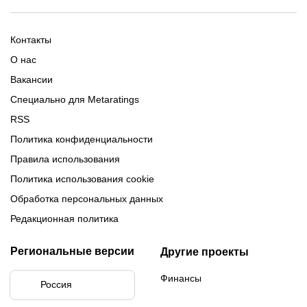
2025-2026
Расписание Медиалиги 2025
Регламент Лиги чемпионов
Команды Медиалиги 5 сезон
Турнирная таблица Лиги
Турнирная таблица
Формат МФЛ-5
Контакты
Медиалиги 5
О нас
Вакансии
Специально для Metaratings
RSS
Политика конфиденциальности
Правила использования
Политика использования cookie
Обработка персональных данных
Редакционная политика
Региональные версии
Другие проекты
Финансы
Россия