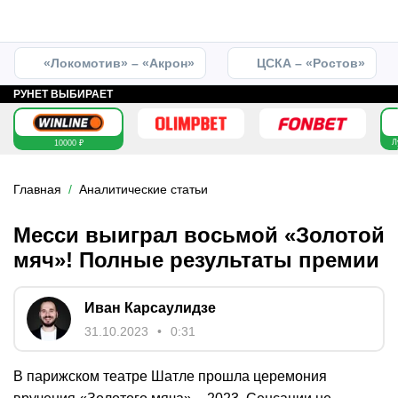
«Локомотив» – «Акрон»
ЦСКА – «Ростов»
РУНЕТ ВЫБИРАЕТ
Л
10000 ₽
Главная
Аналитические статьи
Месси выиграл восьмой «Золотой
мяч»! Полные результаты премии
Иван Карсаулидзе
31.10.2023
0:31
В парижском театре Шатле прошла церемония