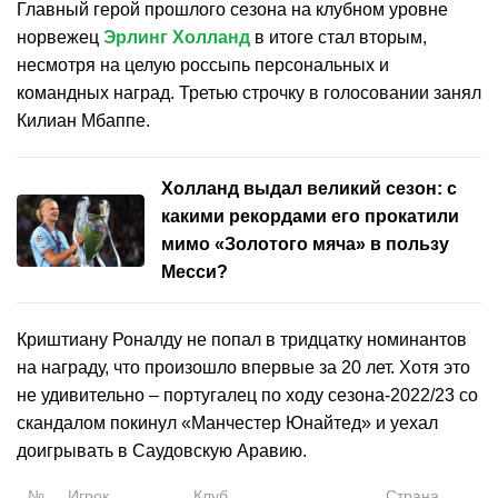
Главный герой прошлого сезона на клубном уровне
норвежец
Эрлинг Холланд
в итоге стал вторым,
несмотря на целую россыпь персональных и
командных наград. Третью строчку в голосовании занял
Килиан Мбаппе.
Холланд выдал великий сезон: с
какими рекордами его прокатили
мимо «Золотого мяча» в пользу
Месси?
Криштиану Роналду не попал в тридцатку номинантов
на награду, что произошло впервые за 20 лет. Хотя это
не удивительно – португалец по ходу сезона-2022/23 со
скандалом покинул «Манчестер Юнайтед» и уехал
доигрывать в Саудовскую Аравию.
№
Игрок
Клуб
Страна