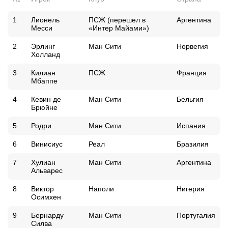
1
Лионель
ПСЖ (перешел в
Аргентина
Месси
«Интер Майами»)
2
Эрлинг
Ман Сити
Норвегия
Холланд
3
Килиан
ПСЖ
Франция
Мбаппе
4
Кевин де
Ман Сити
Бельгия
Брюйне
5
Родри
Ман Сити
Испания
6
Винисиус
Реал
Бразилия
7
Хулиан
Ман Сити
Аргентина
Альварес
8
Виктор
Наполи
Нигерия
Осимхен
9
Бернарду
Ман Сити
Португалия
Силва