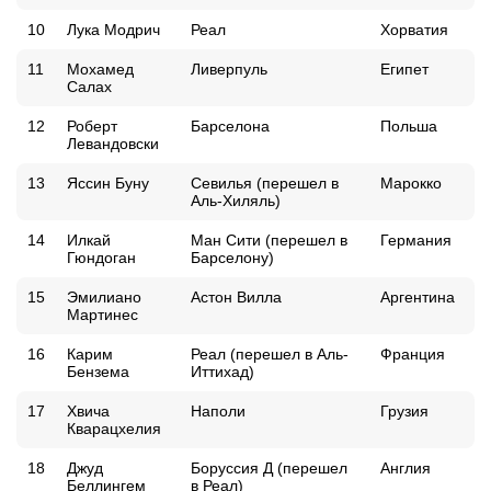
10
Лука Модрич
Реал
Хорватия
11
Мохамед
Ливерпуль
Египет
Салах
12
Роберт
Барселона
Польша
Левандовски
13
Яссин Буну
Севилья (перешел в
Марокко
Аль-Хиляль)
14
Илкай
Ман Сити (перешел в
Германия
Гюндоган
Барселону)
15
Эмилиано
Астон Вилла
Аргентина
Мартинес
16
Карим
Реал (перешел в Аль-
Франция
Бензема
Иттихад)
17
Хвича
Наполи
Грузия
Кварацхелия
18
Джуд
Боруссия Д (перешел
Англия
Беллингем
в Реал)