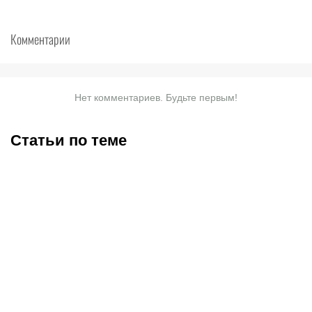
Комментарии
Нет комментариев. Будьте первым!
Статьи по теме
Невесту Роналду хейтили
Месси забил первые
за лишний вес: в ответ
голы после возвращения
она показала свою
с ЧМ: статистика Лео в
фигуру в купальнике
«Интер Майами»