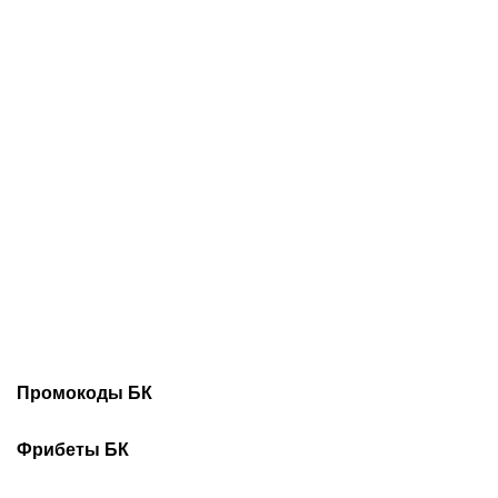
Невесту Роналду хейтили
Криштиану Роналду и
за лишний вес: в ответ
Джорджина утвердили
она показала свою
дату свадьбы и список
фигуру в купальнике
гостей: приедет даже
Хабиб Нурмагомедов!
Промокоды БК
Промокоды Винлайн
Промокоды Марафонбет
Фрибеты БК
Промокоды Бетсити
Промокоды Леон
Фрибеты Без депозита