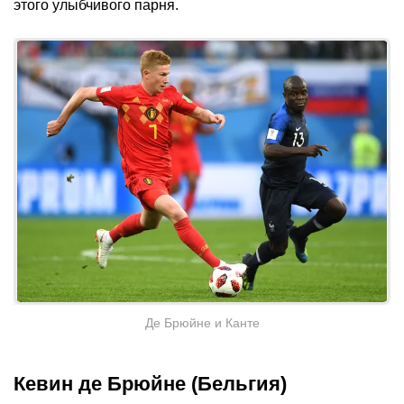
этого улыбчивого парня.
Де Брюйне и Канте
Кевин де Брюйне (Бельгия)