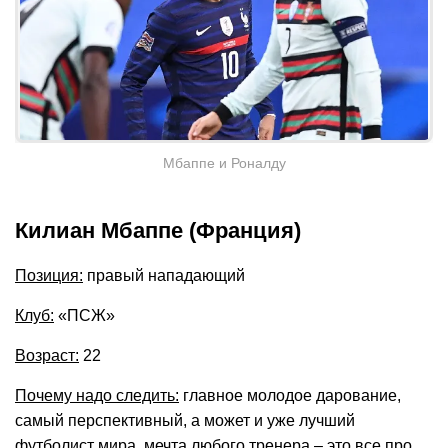
Мбаппе и Роналду
Килиан Мбаппе (Франция)
Позиция:
правый нападающий
Клуб:
«ПСЖ»
Возраст:
22
Почему надо следить:
главное молодое дарование,
самый перспективный, а может и уже лучший
футболист мира, мечта любого тренера – это все про