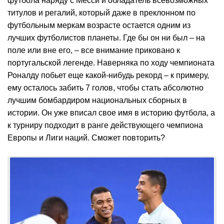
футбола наряду с Месси и обладатель всевозможных
титулов и регалий, который даже в преклонном по
футбольным меркам возрасте остается одним из
лучших футболистов планеты. Где бы он ни был – на
поле или вне его, – все внимание приковано к
португальской легенде. Наверняка по ходу чемпионата
Роналду побьет еще какой-нибудь рекорд – к примеру,
ему осталось забить 7 голов, чтобы стать абсолютно
лучшим бомбардиром национальных сборных в
истории. Он уже вписал свое имя в историю футбола, а
к турниру подходит в ранге действующего чемпиона
Европы и Лиги наций. Сможет повторить?