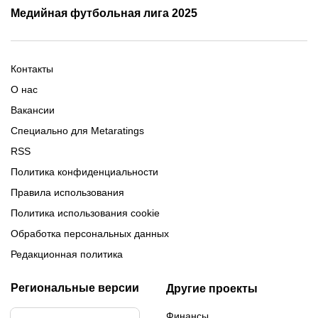
Трансляции Лиги чемпионов
чемпионов
Медийная футбольная лига 2025
Расписание матчей ЛЧ
Команды ЛЧ 2025-2026
2025-2026
Расписание Медиалиги 2025
Регламент Лиги чемпионов
Команды Медиалиги 5 сезон
Турнирная таблица Лиги
Турнирная таблица
Формат МФЛ-5
Контакты
Медиалиги 5
О нас
Вакансии
Специально для Metaratings
RSS
Политика конфиденциальности
Правила использования
Политика использования cookie
Обработка персональных данных
Редакционная политика
Региональные версии
Другие проекты
Финансы