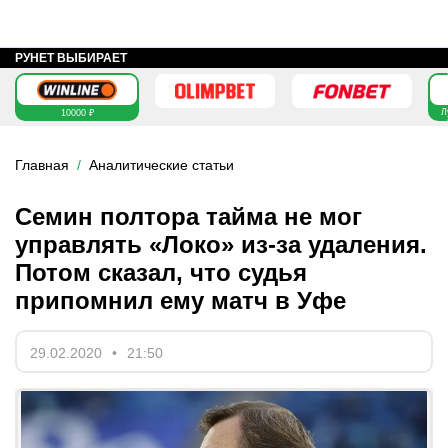
РУНЕТ ВЫБИРАЕТ
Л
10000 ₽
Главная
Аналитические статьи
Семин полтора тайма не мог
управлять «Локо» из-за удаления.
Потом сказал, что судья
припомнил ему матч в Уфе
29.02.2020
21:50