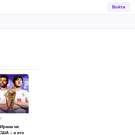
Войти
0
 Ирана не
США – а кто