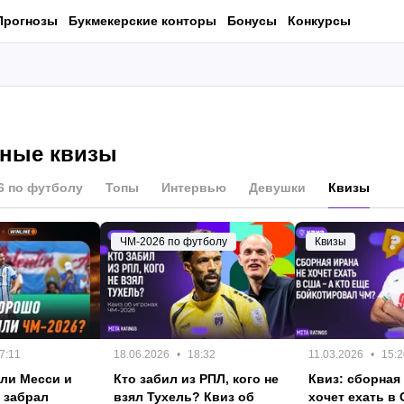
Прогнозы
Букмекерские конторы
Бонусы
Конкурсы
ные квизы
6 по футболу
Топы
Интервью
Девушки
Квизы
ЧМ-2026 по футболу
Квизы
7:11
18.06.2026
18:32
11.03.2026
15:2
ли Месси и
Кто забил из РПЛ, кого не
Квиз: сборная
о забрал
взял Тухель? Квиз об
хочет ехать в 