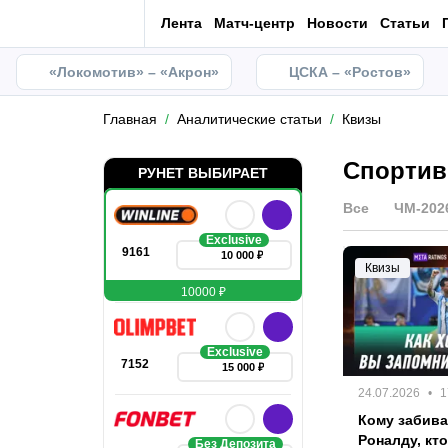
Лента
Матч-центр
Новости
Статьи
«Локомотив» – «Акрон»
ЦСКА – «Ростов»
Главная
Аналитические статьи
Квизы
Спортив
РУНЕТ ВЫБИРАЕТ
Все
ЧМ-202
Exclusive
9161
10 000 ₽
Квизы
10000 ₽
Exclusive
7152
15 000 ₽
24.07.2026
1
Кому забива
Роналду, кт
Без Депозита