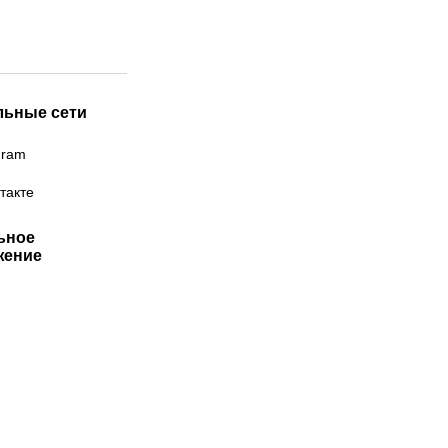
льные сети
gram
такте
ьное
жение