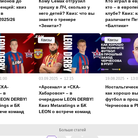
пионов до
Кому Семак отгрузил
Кто играл в ев
енций: квиз
трешку в ЛЧ, сколько у
кто – в европ
 в
него детей? Квиз: что вы
клубе? Квиз: 
2025/26
знаете о тренере
различаете Пе
«Зенита»?
«Балтики»
Квизы
Квизы
1:00
03.09.2025
12:15
19.08.2025
13:
СКА-
«Арсенал» и «СКА-
Ностальгическ
– в
Хабаровск» – в
как хорошо вы
LEON DERBY!
очередном LEON DERBY!
футбол в про
ings и БК
Квиз Metaratings и БК
Черчесова в 
ече команд
LEON о встрече команд
Больше статей