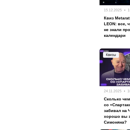
15.12.2025
1
Квиз Metarat
LEON: все, 
не знали про
календари
Квизы
24.11.2025
1
Сколько чем
со «Спартак
забивал на 
хорошо вы з
Симоняна?