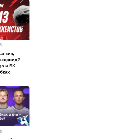
5
алкин,
акдэвид?
gs и БК
бках
00