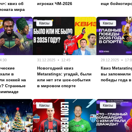
ч»: квиз об
игроках ЧМ-2026
еще бойкотир
ионата мира
Квизы
Квизы
4:30
31.12.2025
12:45
28.12.2025
17:
ические
Новогодний квиз
Квиз Metarating
хали в
Metaratings: угадай, были
вы запомнили
ли хоккей на
или нет эти шок-события
победы года в
х? Странные
в мировом спорте
лимпиаде
Квизы
Квизы