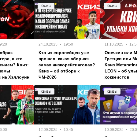
Квизы
Квизы
9:20
24.10.2025
19:50
11.10.2025
12:5
 образ
Кто из европейцев уже
Овечкин или М
ера, а кто
прошел, какая сборная
Гретцки или М
ением? Квиз:
самая низкорейтинговая?
Квиз Metaratin
тюмы
Квиз – об отборе к
LEON – об улы
 на Хэллоуин
ЧМ-2026
хоккеистов
Квизы
Квизы
6:00
12.09.2025
10:45
10.09.2025
20: