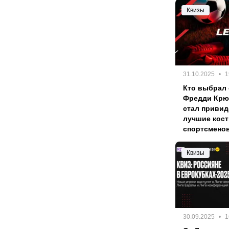
Квизы
31.10.2025
1
Кто выбрал
Фредди Крюг
стал привид
лучшие кос
спортсменов
Квизы
30.09.2025
1