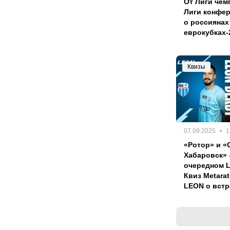
От Лиги чем
Лиги конфер
о россиянах
еврокубках-
Квизы
07.09.2025
1
«Ротор» и «
Хабаровск» 
очередном 
Квиз Metarat
LEON о встр