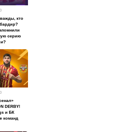
0
дважды, кто
мбардир?
запомнили
ную серию
ии?
0
сенал»
ON DERBY!
gs и БК
е команд