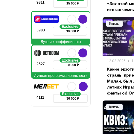
9811
«Золотой мя
15 000 ₽
итогах чемп
Квизы
Exclusive
3983
38 000 ₽
Лучшие коэффициенты
Exclusive
12.02.2026
1
2527
10 000 ₽
Какие экзот
страны прие
Лучшая программа лояльности
Милан, был 
летних Игра
факты об О
Exclusive
4111
30 000 ₽
Квизы