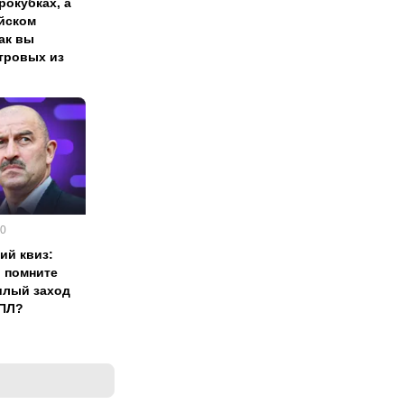
рокубках, а
ейском
как вы
тровых из
00
ий квиз:
 помните
шлый заход
РПЛ?