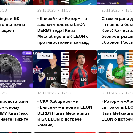
6:30
29.11.2025
11:30
25.11.2025
17:3
ings и БК
«Енисей» и «Ротор» – в
С кем играли 
что вы точно
заключительном LEON
– главный бо
 адвент-
DERBY года! Квиз
Квиз: Как вы 
Metaratings и БК LEON о
беспроигрыш
противостоянии команд
сборной Росс
Квизы
Квизы
8:45
14.11.2025
17:30
03.11.2025
12:0
пионств взял
«СКА-Хабаровск» и
«Ротор» и «Ар
ом», кому
«Енисей» – в новом LEON
сыграют в LE
ЧМ? Квиз: как
DERBY! Квиз Metaratings
Квиз Metaratin
наете Никиту
и БК LEON о встрече
LEON о встреч
команд