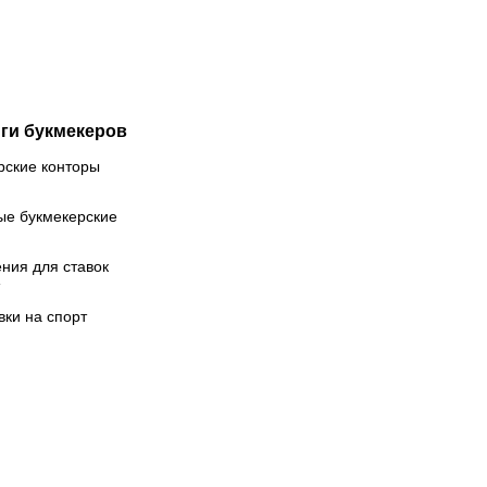
ги букмекеров
рские конторы
ые букмекерские
ния для ставок
вки на спорт