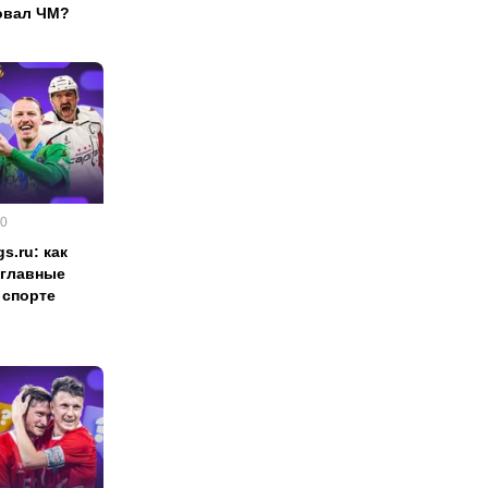
овал ЧМ?
00
s.ru: как
 главные
 спорте