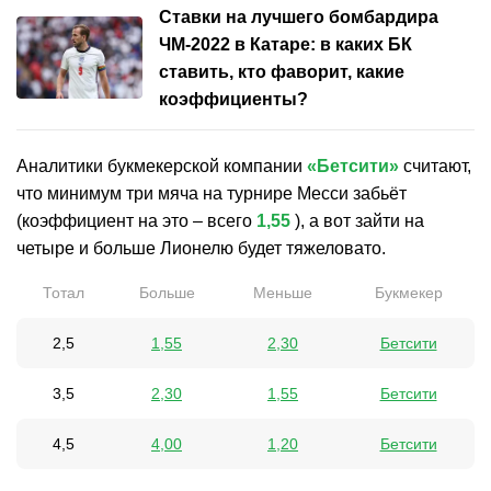
Ставки на лучшего бомбардира
ЧМ-2022 в Катаре: в каких БК
ставить, кто фаворит, какие
коэффициенты?
Аналитики букмекерской компании
«Бетсити»
считают,
что минимум три мяча на турнире Месси забьёт
(коэффициент на это – всего
1,55
), а вот зайти на
четыре и больше Лионелю будет тяжеловато.
Тотал
Больше
Меньше
Букмекер
2,5
1,55
2,30
Бетсити
3,5
2,30
1,55
Бетсити
4,5
4,00
1,20
Бетсити