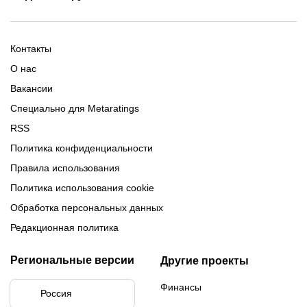
Расписание матчей ЛЧ
Команды ЛЧ 2025-2026
2025-2026
Расписание Медиалиги 2025
Регламент Лиги чемпионов
Команды Медиалиги 5 сезон
Турнирная таблица Лиги
Турнирная таблица
Формат МФЛ-5
Контакты
Медиалиги 5
О нас
Вакансии
Специально для Metaratings
RSS
Политика конфиденциальности
Правила использования
Политика использования cookie
Обработка персональных данных
Редакционная политика
Региональные версии
Другие проекты
Финансы
Россия