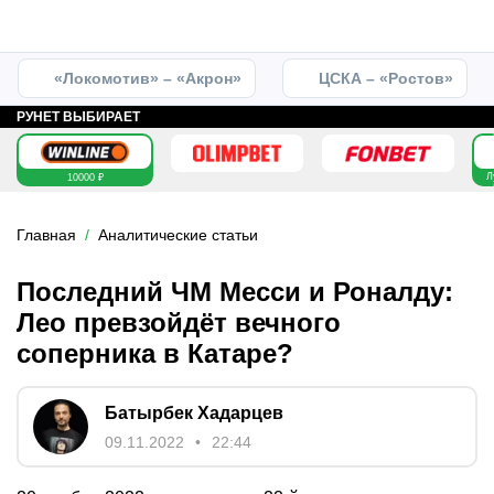
«Локомотив» – «Акрон»
ЦСКА – «Ростов»
РУНЕТ ВЫБИРАЕТ
Л
10000 ₽
Главная
Аналитические статьи
Последний ЧМ Месси и Роналду:
Лео превзойдёт вечного
соперника в Катаре?
Батырбек Хадарцев
09.11.2022
22:44