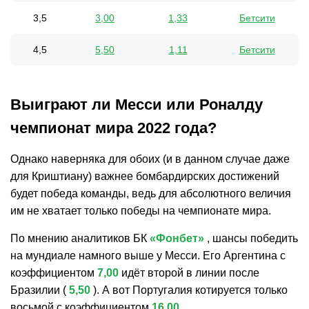
3,5
3,00
1,33
Бетсити
4,5
5,50
1,11
Бетсити
Выиграют ли Месси или Роналду
чемпионат мира 2022 года?
Однако наверняка для обоих (и в данном случае даже
для Криштиану) важнее бомбардирских достижений
будет победа команды, ведь для абсолютного величия
им не хватает только победы на чемпионате мира.
По мнению аналитиков БК
«Фонбет»
, шансы победить
на мундиале намного выше у Месси. Его Аргентина с
коэффициентом
7,00
идёт второй в линии после
Бразилии (
5,50
). А вот Португалия котируется только
восьмой с коэффициентом
16,00
.