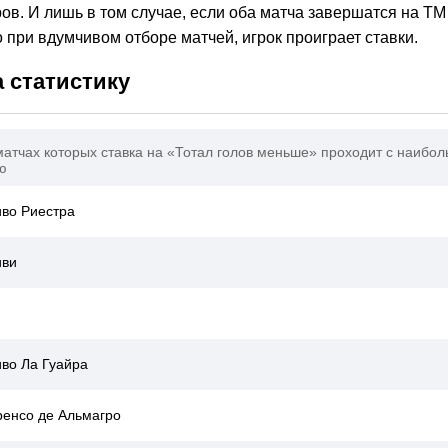
ов. И лишь в том случае, если оба матча завершатся на ТМ 
при вдумчивом отборе матчей, игрок проиграет ставки.
а статистику
матчах которых ставка на «Тотал голов меньше» проходит с наибо
ю
во Риестра
атчей
иви
ующего матча
атчей
Сделать ставку
Больше статисти
ующего матча
атчей
во Ла Гуайра
Сделать ставку
Больше статисти
ующего матча
атчей
енсо де Альмагро
Сделать ставку
Больше статисти
ующего матча
атчей