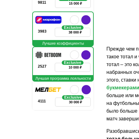
9811
15 000 ₽
Exclusive
3983
38 000 ₽
Лучшие коэффициенты
Прежде чем п
такое тотал и
Exclusive
тотал – это к
2527
10 000 ₽
набранных очк
Лучшая программа лояльности
этого, ставки
букмекерам
больше или ме
Exclusive
4111
30 000 ₽
на футбольны
было больше 3
матч завершит
Разобравшись
тотал больш