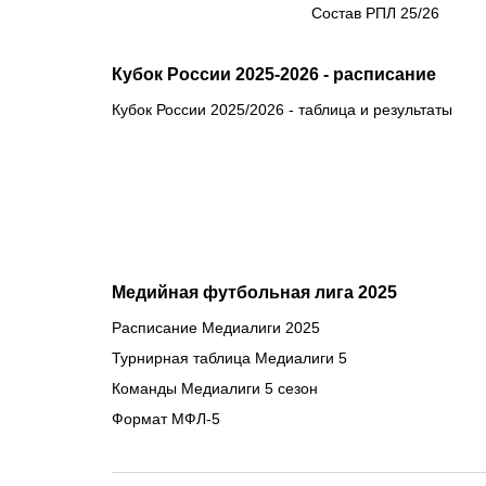
Состав РПЛ 25/26
Кубок России 2025-2026 - расписание
Кубок России 2025/2026 - таблица и результаты
Медийная футбольная лига 2025
Расписание Медиалиги 2025
Турнирная таблица Медиалиги 5
Команды Медиалиги 5 сезон
Формат МФЛ-5