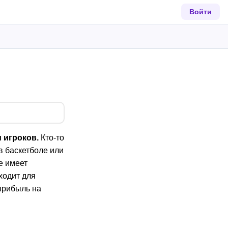
Войти
 игроков.
Кто-то
 в баскетболе или
е имеет
ходит для
прибыль на