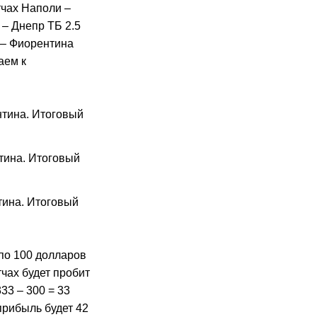
тчах Наполи –
 – Днепр ТБ 2.5
 – Фиорентина
аем к
нтина. Итоговый
нтина. Итоговый
тина. Итоговый
 по 100 долларов
тчах будет пробит
33 – 300 = 33
 прибыль будет 42