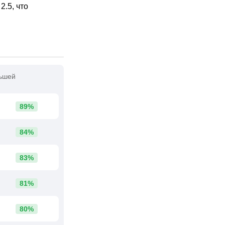
2.5, что
льшей
89
%
17
/
19
84
%
Сегодня
16
/
19
83
%
ки
Через 7 дней
19
/
23
81
%
ки
Через 2 дня
17
/
21
80
%
ки
Через 2 дня
16
/
20