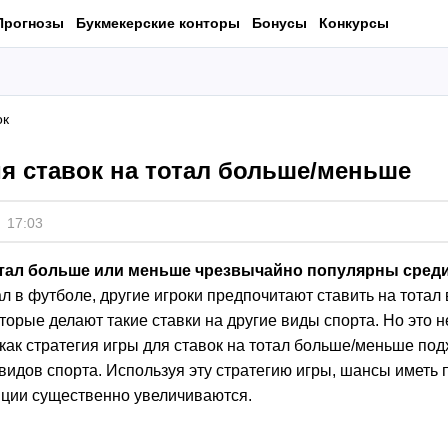
Прогнозы
Букмекерские конторы
Бонусы
Конкурсы
ок
ия ставок на тотал больше/меньше
17:03
отал больше или меньше чрезвычайно популярны среди
ал в футболе, другие игроки предпочитают ставить на тотал
оторые делают такие ставки на другие виды спорта. Но это н
 как стратегия игры для ставок на тотал больше/меньше под
видов спорта. Используя эту стратегию игры, шансы иметь 
нции существенно увеличиваются.