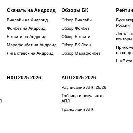
Скачать на Андроид
Обзоры БК
Рейтин
Винлайн на Андроид
Обзор Винлайн
Букмеке
России
Фонбет на Андроид
Обзор Фонбет
Легальн
Бетсити на Андроид
Обзор Бетсити
конторы
Марафонбет на Андроид
Обзор БК Леон
Приложе
на спорт
Лига ставок на Андроид
Обзор Марафонбет
LIVE ста
НХЛ 2025-2026
АПЛ 2025-2026
Расписание АПЛ 25/26
Таблица и результаты
Л
АПЛ
Трансляции АПЛ