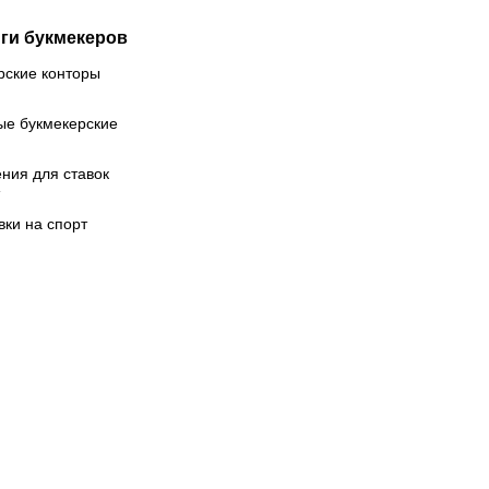
ги букмекеров
рские конторы
ые букмекерские
ния для ставок
вки на спорт