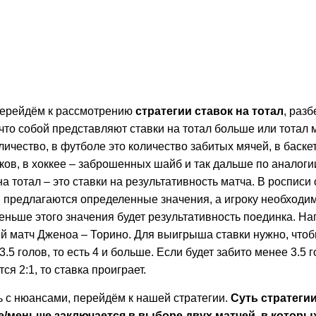
ерейдём к рассмотрению
стратегии ставок на тотал
, разб
 что собой представляют ставки на тотал больше или тотал 
оличество, в футболе это количество забитых мячей, в баске
ов, в хоккее – заброшенных шайб и так дальше по аналоги
 на тотал – это ставки на результативность матча. В росписи 
и
предлагаются определенные значения, а игроку необходи
ньше этого значения будет результативность поединка. На
й матч Дженоа – Торино. Для выигрыша ставки нужно, чтоб
.5 голов, то есть 4 и больше. Если будет забито менее 3.5 г
ся 2:1, то ставка проиграет.
 с нюансами, перейдём к нашей стратегии.
Суть стратегии
е/меньше заключается в выборе двух матчей, в которы