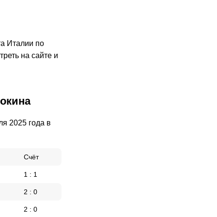
та Италии по
реть на сайте и
Фокина
ля 2025 года в
Счёт
1 : 1
2 : 0
2 : 0