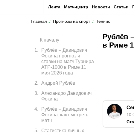
Лента
Матч-центр
Новости
Статьи
Главная
Прогнозы на спорт
Теннис
Рублёв 
К началу
в Риме 1
1
.
Рублёв – Давидович
Фокина прогноз и
ставки на матч Турнира
ATP-1000 в Риме 11
мая 2026 года
2
.
Андрей Рублёв
3
.
Алехандро Давидович
Фокина
Се
4
.
Рублёв – Давидович
Фокина: как смотреть
10.
матч
Ста
5
.
Статистика личных