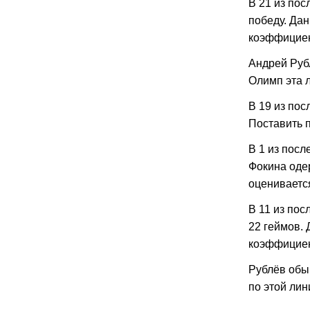
В 21 из по
победу. Да
коэффициен
Андрей Руб
Олимп эта 
В 19 из пос
Поставить п
В 1 из пос
Фокина оде
оцениваетс
В 11 из по
22 геймов.
коэффициен
Рублёв обыг
по этой лин