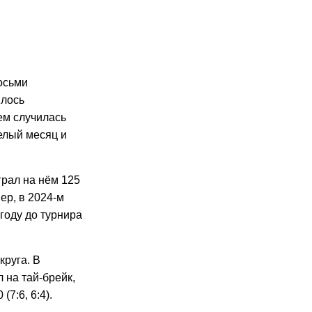
осьми
илось
ем случилась
елый месяц и
грал на нём 125
ер, в 2024-м
году до турнира
круга. В
 на тай-брейк,
7:6, 6:4).