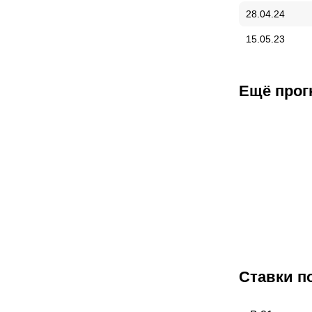
28.04.24
15.05.23
Ещё прог
К
:
07.08.2
Прогноз на 
Агилар – Ми
Американец
1/8 финала
Теннис
Ставки п