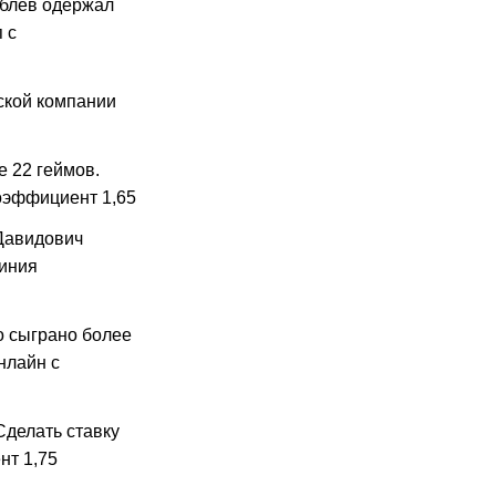
ублёв одержал
 с
ской компании
е 22 геймов.
коэффициент 1,65
 Давидович
линия
о сыграно более
нлайн с
Сделать ставку
нт 1,75