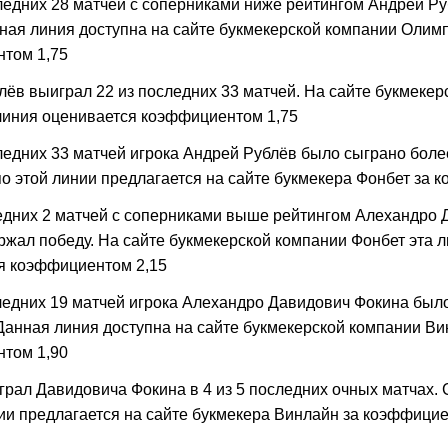
следних 28 матчей с соперниками ниже рейтингом Андрей Р
нная линия доступна на сайте букмекерской компании Олимп
том 1,75
лёв выиграл 22 из последних 33 матчей. На сайте букмекер
линия оценивается коэффициентом 1,75
ледних 33 матчей игрока Андрей Рублёв было сыграно боле
о этой линии предлагается на сайте букмекера Фонбет за 
ледних 2 матчей с соперниками выше рейтингом Алехандро
ржал победу. На сайте букмекерской компании Фонбет эта 
я коэффициентом 2,15
следних 19 матчей игрока Алехандро Давидович Фокина был
 Данная линия доступна на сайте букмекерской компании Ви
том 1,90
рал Давидовича Фокина в 4 из 5 последних очных матчах. 
ии предлагается на сайте букмекера Винлайн за коэффицие