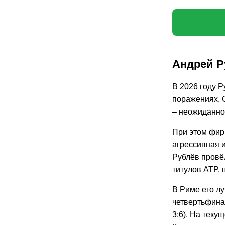
Андрей Р
В 2026 году 
поражениях. С
– неожиданно 
При этом фир
агрессивная и
Рублёв провёл
титулов ATP, 
В Риме его лу
четвертьфинал
3:6). На тек