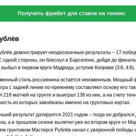
Получить фрибет для ставок на теннис
ублёв
Рублёв демонстрирует неоднозначные результаты – 17 побед
 одной стороны, он блеснул в Барселоне, дойдя до финала,
выбыл в первом круге Мадрида, уступив Коприве (3:6, 4:6).
менный стиль россиянина остаётся неизменным. Мощный 
гра с задней линии по‑прежнему составляют основу его так
 218 матчей на грунте и выиграл 138 из них, а на счету тен
шесть из которых завоёваны именно на грунтовых кортах.
чший результат датируется 2021 годом – тогда он добрался
а, а в прошлом сезоне вылетел уже во втором круге от Маро
ущем грунтовом Мастерсе Рублёв начал с уверенной победы