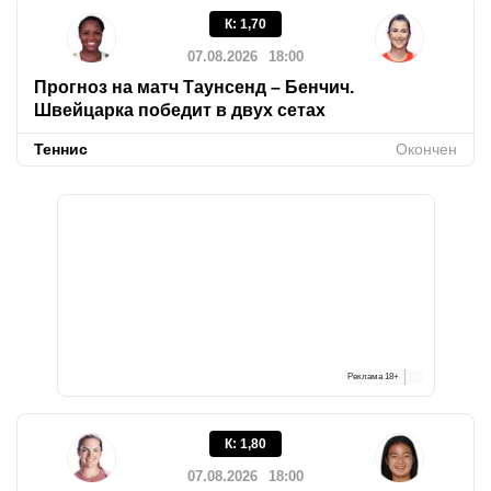
К
:
1,70
07.08.2026
18:00
Прогноз на матч Таунсенд – Бенчич.
Швейцарка победит в двух сетах
Теннис
Окончен
Реклама
18+
К
:
1,80
07.08.2026
18:00