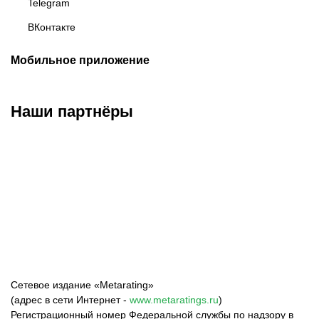
Telegram
ВКонтакте
Мобильное приложение
Наши партнёры
ФК «Зенит»
ФК «Спартак»
ФК «Краснодар»
Сетевое издание «Metarating»
(адрес в сети Интернет -
www.metaratings.ru
)
Регистрационный номер Федеральной службы по надзору в