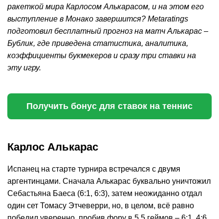
ракеткой мира Карлосом Алькарасом, и на этом его
выступление в Монако завершится? Metaratings
подготовил бесплатный прогноз на матч Алькарас –
Бублик, где приведена статистика, аналитика,
коэффициенты букмекеров и сразу три ставки на
эту игру.
Получить бонус для ставок на теннис
Карлос Алькарас
Испанец на старте турнира встречался с двумя
аргентинцами. Сначала Алькарас буквально уничтожил
Себастьяна Баеса (6:1, 6:3), затем неожиданно отдал
один сет Томасу Этчеверри, но, в целом, всё равно
победил уверенно, пробив фору в 5,5 геймов – 6:1, 4:6,