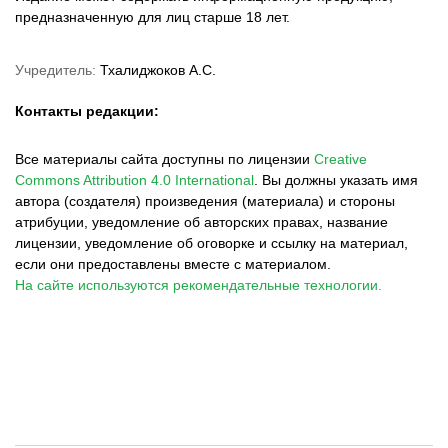
предназначенную для лиц старше 18 лет.
Учредитель:
Тхалиджоков А.С.
Контакты редакции:
Все материалы сайта доступны по лицензии
Creative
Commons Attribution 4.0 International
.
Вы должны указать имя
автора (создателя) произведения (материала) и стороны
атрибуции, уведомление об авторских правах, название
лицензии, уведомление об оговорке и ссылку на материал,
если они предоставлены вместе с материалом.
На сайте используются рекомендательные технологии.