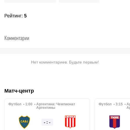
Рейтинг
:
5
Комментарии
Нет комментариев. Будьте первым!
Матч-центр
Футбол
1:00
Аргентина:
Чемпионат
Футбол
3:15
А
Аргентины
А
- : -