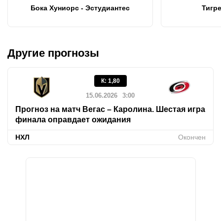
Бока Хуниорс - Эстудиантес
Тигре
Другие прогнозы
К
:
1,80
15.06.2026
3:00
Прогноз на матч Вегас – Каролина. Шестая игра
финала оправдает ожидания
НХЛ
Окончен