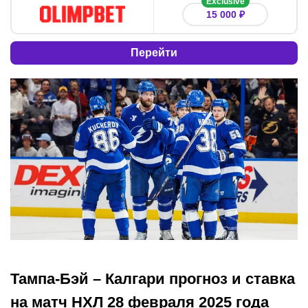
Exclusive
15 000 ₽
Перейти
Тампа-Бэй – Калгари прогноз и ставка
на матч НХЛ 28 февраля 2025 года