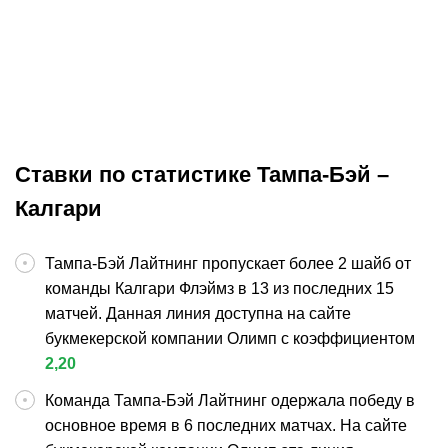
Прогноз на матч Вегас –
Прогноз на м
Каролина. Шестая игра финала
Вегас. «Ураг
оправдает ожидания
большой шаг
НХЛ
Окончен
НХЛ
Ставки по статистике Тампа-Бэй –
Калгари
Тампа-Бэй Лайтнинг пропускает более 2 шайб от
команды Калгари Флэймз в 13 из последних 15
матчей. Данная линия доступна на сайте
букмекерской компании Олимп с коэффициентом
2,20
Команда Тампа-Бэй Лайтнинг одержала победу в
основное время в 6 последних матчах. На сайте