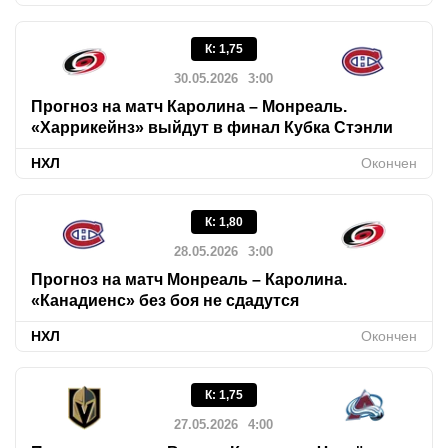
К
:
1,75
30.05.2026
3:00
Прогноз на матч Каролина – Монреаль.
«Харрикейнз» выйдут в финал Кубка Стэнли
НХЛ
Окончен
К
:
1,80
28.05.2026
3:00
Прогноз на матч Монреаль – Каролина.
«Канадиенс» без боя не сдадутся
НХЛ
Окончен
К
:
1,75
27.05.2026
4:00