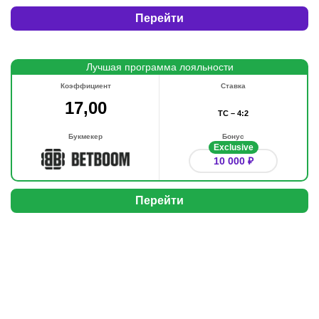
Перейти
Лучшая программа лояльности
Коэффициент
Ставка
17,00
ТС – 4:2
Букмекер
Бонус
Exclusive
10 000 ₽
Перейти