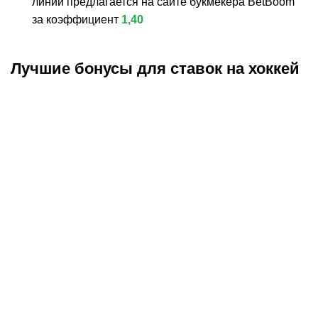
линии предлагается на сайте букмекера BetBoom
за коэффициент
1,40
Лучшие бонусы для ставок на хоккей
Промокод
:
META8
Промокод
:
META20K
Эксклюзив
Эксклюзив
Промокод Pari: бонус
Фрибеты до 10000 ₽ в
Б
20000 рублей за
Winline — 10 бонусов по
Ф
первый депозит
1000 ₽ для новых
р
игроков
Фрибеты
За депозит
Фрибеты
За депозит