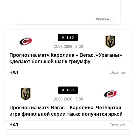
Реклама
18+
К
:
1,70
12.06.2026
3:00
Прогноз на матч Каролина – Вегас. «Ураганы»
сделают большой шаг к триумфу
НХЛ
Окончен
К
:
1,80
10.06.2026
3:00
Прогноз на матч Вегас – Каролина. Четвёртая
игра финальной серии также получится яркой
НХЛ
Окончен