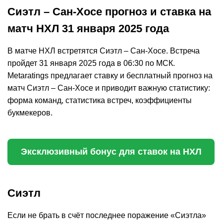
Сиэтл – Сан-Хосе прогноз и ставка на
матч НХЛ 31 января 2025 года
В матче НХЛ встретятся Сиэтл – Сан-Хосе. Встреча
пройдет 31 января 2025 года в 06:30 по МСК.
Metaratings предлагает ставку и бесплатный прогноз на
матч Сиэтл – Сан-Хосе и приводит важную статистику:
форма команд, статистика встреч, коэффициенты
букмекеров.
Эксклюзивный бонус для ставок на НХЛ
Сиэтл
Если не брать в счёт последнее поражение «Сиэтла»