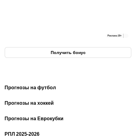
Реклама
18+
Получить бонус
Прогнозы на футбол
Прогнозы на РПЛ
Прогнозы на Бундеслигу
Прогнозы на хоккей
Прогнозы на Лигу 1 (ФНЛ)
Прогнозы на Чемпионат
Ставки на КХЛ 25/26
Прогнозы на АПЛ
Франции
Ставки на Евротур
Прогнозы на Еврокубки
Ставки на НХЛ 25/26
Прогнозы на Ла Лигу
Ставки на МЛС
Прогнозы на ЛЧ 25-26
Конференций
РПЛ 2025-2026
Ставки на Серию А