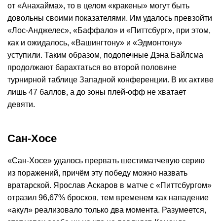
от «Анахайма», то в целом «кракены» могут быть
довольны своими показателями. Им удалось превзойти
«Лос-Анджелес», «Баффало» и «Питтсбург», при этом,
как и ожидалось, «Вашингтону» и «Эдмонтону»
уступили. Таким образом, подопечные Дэна Байлсма
продолжают барахтаться во второй половине
турнирной таблице Западной конференции. В их активе
лишь 47 баллов, а до зоны плей-офф не хватает
девяти.
Сан-Хосе
«Сан-Хосе» удалось прервать шестиматчевую серию
из поражений, причём эту победу можно назвать
вратарской. Ярослав Аскаров в матче с «Питтсбургом»
отразил 96,67% бросков, тем временем как нападение
«акул» реализовало только два момента. Разумеется,