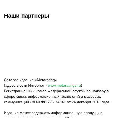
Наши партнёры
ФК «Зенит»
ФК «Спартак»
ФК «Краснодар»
Сетевое издание «Metarating»
(адрес в сети Интернет -
www.metaratings.ru
)
Регистрационный номер Федеральной службы по надзору в
сфере связи, информационных технологий и массовых
коммуникаций ЭЛ № ФС 77 - 74641 от 24 декабря 2018 года.
Издание может содержать информационную продукцию,