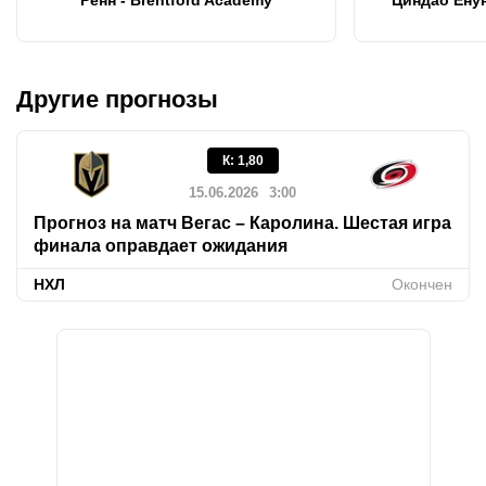
Ренн - Brentford Academy
Циндао Ёну
Другие прогнозы
К
:
1,80
15.06.2026
3:00
Прогноз на матч Вегас – Каролина. Шестая игра
финала оправдает ожидания
НХЛ
Окончен