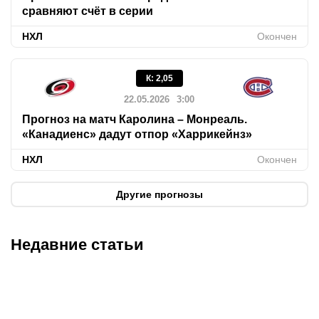
сравняют счёт в серии
НХЛ
Окончен
К
:
2,05
22.05.2026
3:00
Прогноз на матч Каролина – Монреаль.
«Канадиенс» дадут отпор «Харрикейнз»
НХЛ
Окончен
Другие прогнозы
Недавние статьи