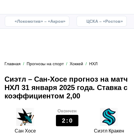
«Локомотив» – «Акрон»
ЦСКА – «Ростов»
Главная
Прогнозы на спорт
Хоккей
НХЛ
Сиэтл – Сан-Хосе прогноз на матч
НХЛ 31 января 2025 года. Ставка с
коэффициентом 2,00
Окончен
2
:
0
Сан Хосе
Сиэтл Кракен