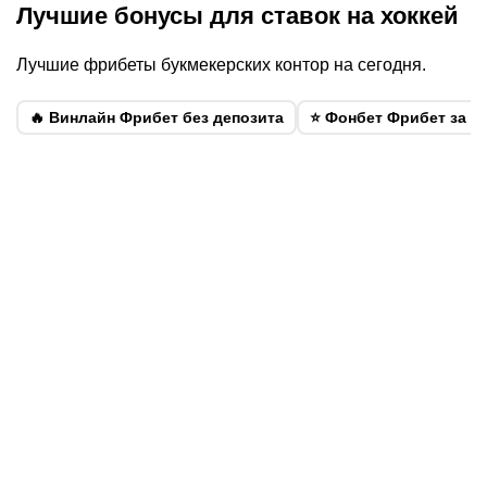
Лучшие бонусы для ставок на хоккей
Лучшие фрибеты букмекерских контор на сегодня.
🔥 Винлайн Фрибет без депозита
⭐️ Фонбет Фрибет за 
Промокод
:
META8
Промокод
:
META20K
Эксклюзив
Эксклюзив
Промокод Pari: бонус
Фрибеты до 10000 ₽ в
Б
20000 рублей за
Winline — 10 бонусов по
Ф
первый депозит
1000 ₽ для новых
р
игроков
Фрибеты
За депозит
Фрибеты
За депозит