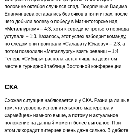
половине октября случился спад. Подопечные Вадима
Епанчинцева оставались без очков в пяти играх, после
чего добыли волевую победу в Магнитогорске над
«Металлургом» – 4:3, хотя к середине третьего периода
уступали – 1:3. Казалось, этот успех взбодрит команду,
но следом они проиграли «Салавату Юлаеву» – 2:3, а
потом позволили «Металлургу» взять реванш – 1:4.
Теперь «Сибирь» располагается лишь на девятом
месте в турнирной таблице Восточной конференции.
СКА
Схожая ситуация наблюдается и у СКА. Разница лишь в
том, что уровень исполнительского мастерства у
«армейцев» намного выше, а потому и актуальное
положение на данный момент более выгодное. При
этом лихорадит питерцев очень даже сильно. В дебюте