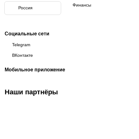
Финансы
Россия
Социальные сети
Telegram
ВКонтакте
Мобильное приложение
Наши партнёры
ФК «Зенит»
ФК «Спартак»
ФК «Краснодар»