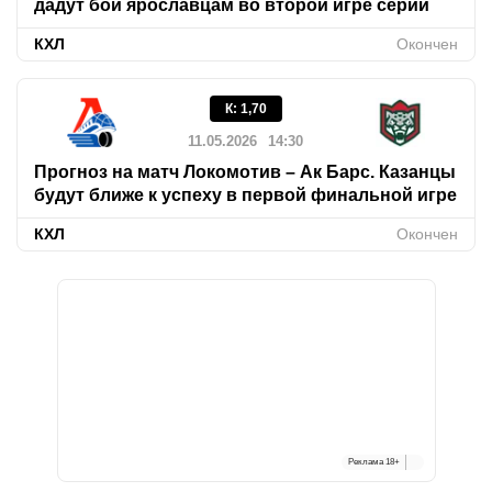
дадут бой ярославцам во второй игре серии
КХЛ
Окончен
К
:
1,70
11.05.2026
14:30
Прогноз на матч Локомотив – Ак Барс. Казанцы
будут ближе к успеху в первой финальной игре
КХЛ
Окончен
Реклама
18+