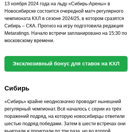
13 ноября 2024 года на льду «Сибирь-Арены» в
Новосибирске состоится очередной матч регулярного
чемпионата КХЛ в сезоне 2024/25, в котором сразятся
Сибирь – СКА. Прогноз на игру подготовила редакция
Metaratings. Начало встречи запланировано на 15:30 по
московскому времени.
Эксклюзивный бонус для ставок на КХЛ
Сибирь
«Сибирь» крайне неоднозначно проводит нынешний
регулярный чемпионат. Всё началось с серии из трёх
поражений подряд, на которую новосибирцы ответили
шестью подряд победами. Затем в шести встречах они
выиграли и проиграли по три раза, но во второй