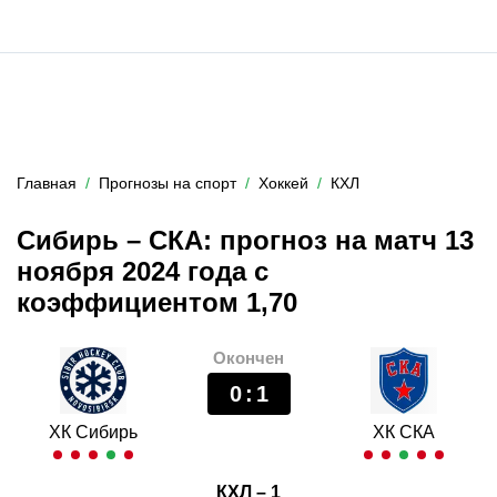
Главная
Прогнозы на спорт
Хоккей
КХЛ
Сибирь – СКА: прогноз на матч 13
ноября 2024 года с
коэффициентом 1,70
Окончен
0
:
1
ХК Сибирь
ХК СКА
КХЛ
–
1