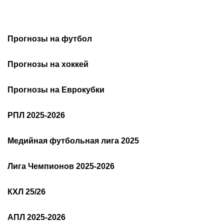
Прогнозы на футбол
Прогнозы на РПЛ
Прогнозы на Бундеслигу
Прогнозы на хоккей
Прогнозы на Лигу 1 (ФНЛ)
Прогнозы на Чемпионат
Ставки на КХЛ 25/26
Прогнозы на АПЛ
Франции
Ставки на Евротур
Прогнозы на Еврокубки
Ставки на НХЛ 25/26
Прогнозы на Ла Лигу
Ставки на МЛС
Прогнозы на ЛЧ 25-26
Конференций
РПЛ 2025-2026
Ставки на Серию А
Прогнозы на ЛЕ 25-26
Прогнозы на Лигу Наций
Расписание РПЛ 2025-2026
Ставки на Лигу
Таблица трансферов РПЛ
Медийная футбольная лига 2025
Прямые трансляции РПЛ
Состав РПЛ 25/26
Расписание Медиалиги 2025
РПЛ: таблица и результаты
Команды Медиалиги 2025
Лига Чемпионов 2025-2026
Турнирная таблица
Формат МФЛ
Медиалиги
Как смотреть Лигу
Турнирная таблица Лиги
КХЛ 25/26
Чемпионов
Чемпионов
Расписание матчей ЛЧ 25-
Команды ЛЧ 25-26
Расписание матчей КХЛ
25/26
АПЛ 2025-2026
26
Формат ЛЧ 25/26