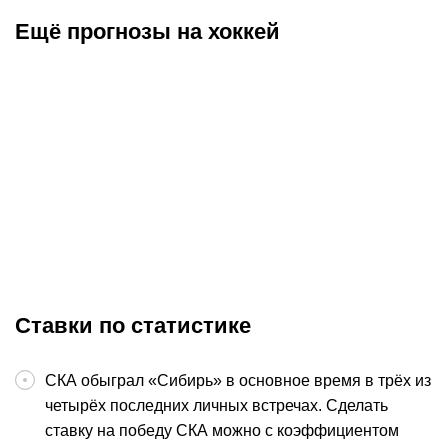
Ещё прогнозы на хоккей
К
:
1,80
15.06.2026
3:00
12.0
Прогноз на матч Вегас –
Прогноз на м
Каролина. Шестая игра финала
Вегас. «Ураг
оправдает ожидания
большой шаг
НХЛ
Окончен
НХЛ
Ставки по статистике
СКА обыграл «Сибирь» в основное время в трёх из
четырёх последних личных встречах. Сделать
ставку на победу СКА можно с коэффициентом