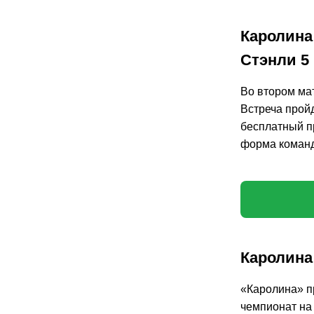
Каролина
Стэнли 5 
Во втором ма
Встреча пройд
бесплатный п
форма команд
Каролина
«Каролина» п
чемпионат на