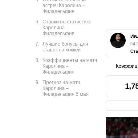
встреч Каролина –
Филадельфия
6
.
Ставки по статистике
Каролина –
Филадельфия
Ив
7
.
Лучшие бонусы для
04.
ставок на хоккей
Ста
8
.
Коэффициенты на матч
Каролина –
Коэффиц
Филадельфия
9
.
Прогноз на матч
1,7
Каролина –
Филадельфия 5 мая