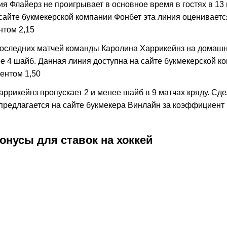
я Флайерз не проигрывает в основное время в гостях в 13 
 сайте букмекерской компании Фонбет эта линия оцениваетс
том 2,15
 последних матчей команды Каролина Харрикейнз на домаш
ее 4 шайб. Данная линия доступна на сайте букмекерской 
ентом 1,50
ррикейнз пропускает 2 и менее шайб в 9 матчах кряду. Сде
 предлагается на сайте букмекера Винлайн за коэффициент 
онусы для ставок на хоккей
A
45
дней