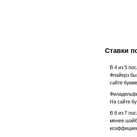
Каролина. Ш
финала опр
ожидания
НХЛ
Ставки п
В 4 из 5 п
Флайерз бы
сайте букм
Филадельфи
На сайте б
В 6 из 7 по
менее шайб.
коэффициен