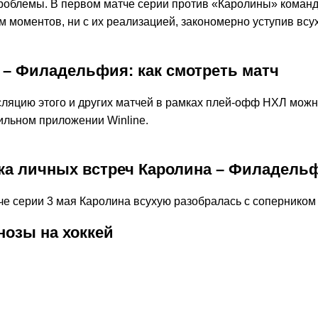
роблемы. В первом матче серии против «Каролины» команд
м моментов, ни с их реализацией, закономерно уступив всух
 – Филадельфия: как смотреть матч
ляцию этого и других матчей в рамках плей-офф НХЛ можн
ильном приложении Winline.
ка личных встреч Каролина – Филадель
е серии 3 мая Каролина всухую разобралась с соперником с
нозы на хоккей
1,80
К
:
1,70
026
3:00
12.06.2026
3:00
10.0
матч Вегас –
Прогноз на матч
Прогноз н