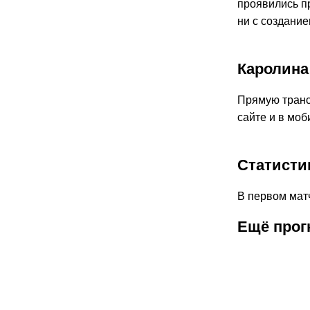
проявились п
ни с создание
Каролина
Прямую транс
сайте и в моб
Статисти
В первом матч
Ещё прог
К
:
15.06.2
Прогноз на 