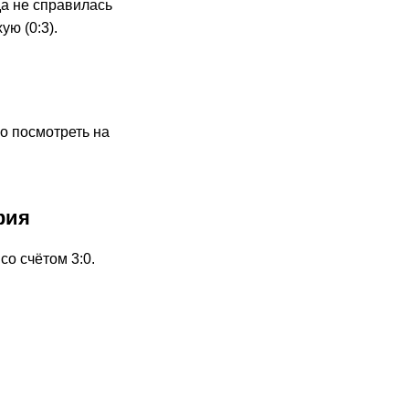
а не справилась
ую (0:3).
о посмотреть на
фия
о счётом 3:0.
К
:
1,80
К
:
1,93
6.2026
3:00
07.06.2026
3:00
0
а матч Вегас –
Прогноз на матч Вегас –
Прогноз