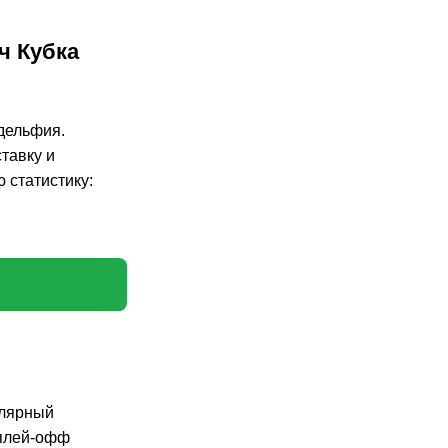
ч Кубка
дельфия.
ставку и
 статистику:
улярный
 плей-офф