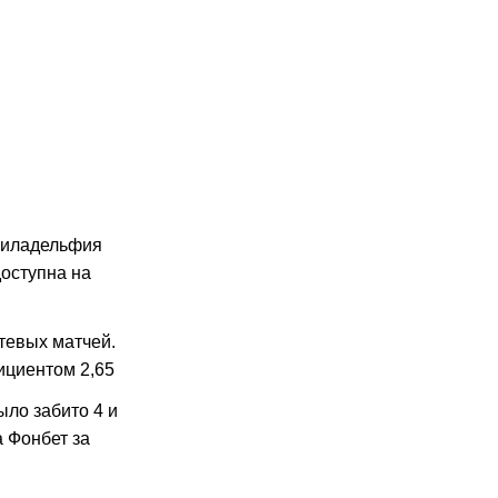
 Четвёртая
Каролина.
Каролин
альной серии
«Харрикейнз» вырвутся
«Харри
учится яркой
вперёд в серии
счёт в 
Окончен
НХЛ
Окончен
НХЛ
 Филадельфия
оступна на
тевых матчей.
ициентом 2,65
ыло забито 4 и
а Фонбет за