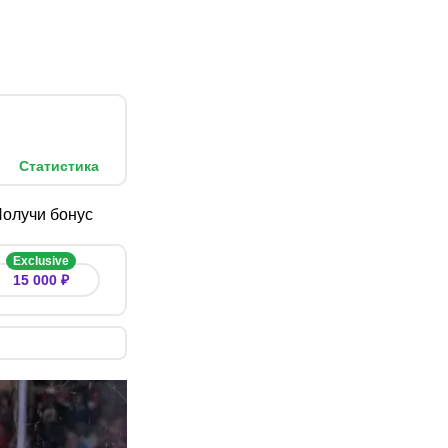
Статистика
олучи бонус
Exclusive
15 000 ₽