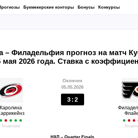
Прогнозы
Букмекерские конторы
Бонусы
Конкурсы
а – Филадельфия прогноз на матч Ку
 мая 2026 года. Ставка с коэффициен
Окончен
05.05.2026
3
:
2
Каролина
Филаде
аррикейнз
Флай
Тенденции
Тенден
НХЛ
–
Quarter Finals