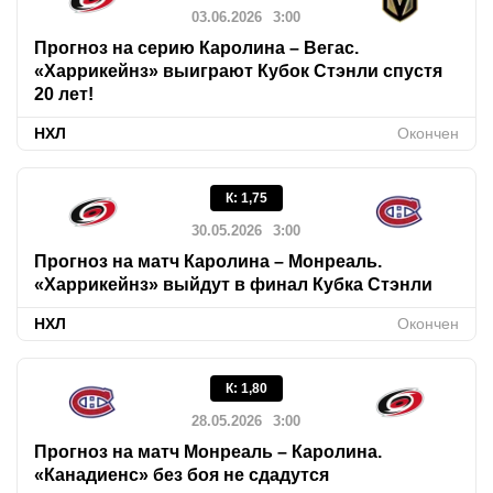
03.06.2026
3:00
Прогноз на серию Каролина – Вегас.
«Харрикейнз» выиграют Кубок Стэнли спустя
20 лет!
НХЛ
Окончен
К
:
1,75
30.05.2026
3:00
Прогноз на матч Каролина – Монреаль.
«Харрикейнз» выйдут в финал Кубка Стэнли
НХЛ
Окончен
К
:
1,80
28.05.2026
3:00
Прогноз на матч Монреаль – Каролина.
«Канадиенс» без боя не сдадутся