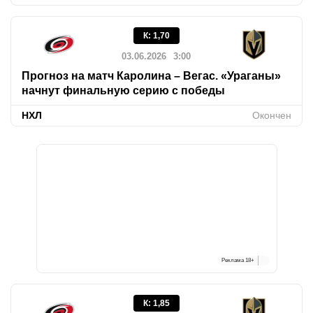
К
:
1,70
03.06.2026
3:00
Прогноз на матч Каролина – Вегас. «Ураганы»
начнут финальную серию с победы
НХЛ
Окончен
Реклама
18+
К
:
1,85