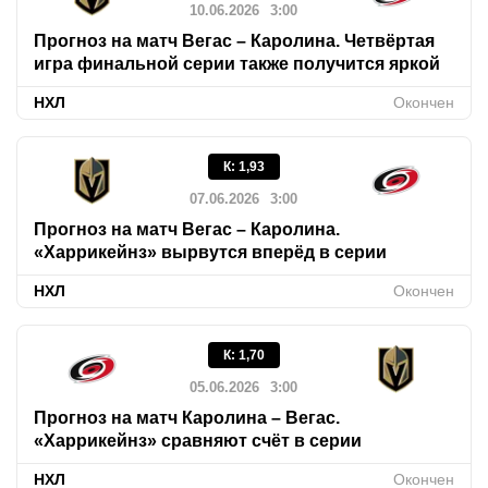
10.06.2026
3:00
Прогноз на матч Вегас – Каролина. Четвёртая
игра финальной серии также получится яркой
НХЛ
Окончен
К
:
1,93
07.06.2026
3:00
Прогноз на матч Вегас – Каролина.
«Харрикейнз» вырвутся вперёд в серии
НХЛ
Окончен
К
:
1,70
05.06.2026
3:00
Прогноз на матч Каролина – Вегас.
«Харрикейнз» сравняют счёт в серии
НХЛ
Окончен