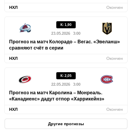
НХЛ
Окончен
К
:
1,90
23.05.2026
3:00
Прогноз на матч Колорадо – Вегас. «Эвеланш»
сравняют счёт в серии
НХЛ
Окончен
К
:
2,05
22.05.2026
3:00
Прогноз на матч Каролина – Монреаль.
«Канадиенс» дадут отпор «Харрикейнз»
НХЛ
Окончен
Другие прогнозы