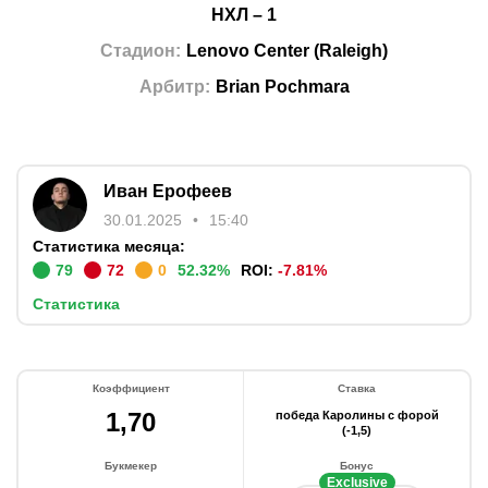
НХЛ
–
1
Стадион
:
Lenovo Center
(
Raleigh
)
Арбитр
:
Brian Pochmara
Иван Ерофеев
30.01.2025
15:40
Статистика месяца:
79
72
0
52.32
%
ROI:
-7.81
%
Статистика
Коэффициент
Ставка
1,70
победа Каролины с форой
(-1,5)
Букмекер
Бонус
Exclusive