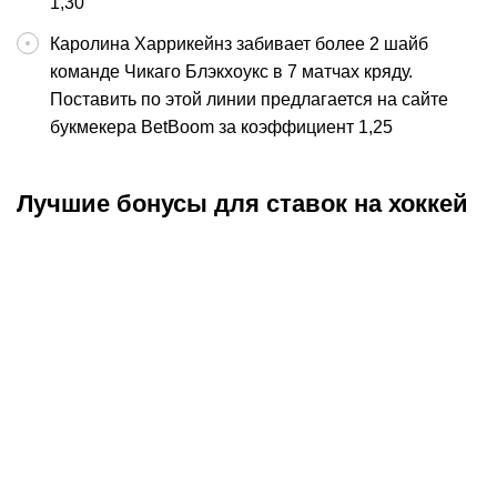
1,30
Каролина Харрикейнз забивает более 2 шайб
команде Чикаго Блэкхоукс в 7 матчах кряду.
Поставить по этой линии предлагается на сайте
букмекера BetBoom за коэффициент 1,25
Лучшие бонусы для ставок на хоккей
Промокод
:
META8
Промокод
:
META20K
Эксклюзив
Эксклюзив
Промокод Pari: бонус
Фрибеты до 10000 ₽ в
Б
20000 рублей за
Winline — 10 бонусов по
Ф