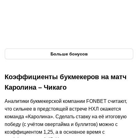
первый депозит
1000 ₽ для новых
р
игроков
Фрибеты
За депозит
Фрибеты
За депозит
Подробнее
Подробнее
П
Открыть промокод
Открыть промокод
Больше бонусов
Коэффициенты букмекеров на матч
Каролина – Чикаго
Аналитики букмекерской компании FONBET считают,
что сильнее в предстоящей встрече НХЛ окажется
команда «Каролина». Сделать ставку на её итоговую
победу (с учётом овертайма и буллитов) можно с
коэффициентом 1,25, а в основное время с