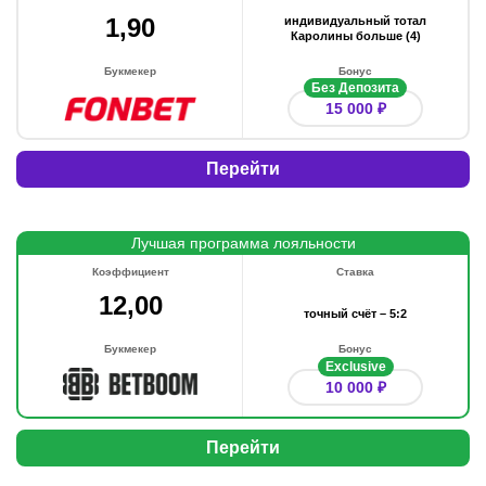
1,90
индивидуальный тотал
Каролины больше (4)
Букмекер
Бонус
Без Депозита
15 000 ₽
Перейти
Лучшая программа лояльности
Коэффициент
Ставка
12,00
точный счёт – 5:2
Букмекер
Бонус
Exclusive
10 000 ₽
Перейти