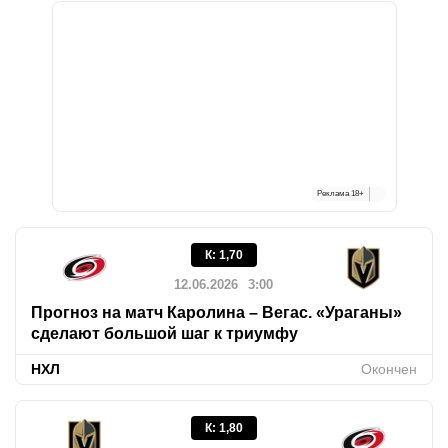
Реклама
18+
К
:
1,70
12.06.2026
3:00
Прогноз на матч Каролина – Вегас. «Ураганы»
сделают большой шаг к триумфу
НХЛ
Окончен
К
:
1,80