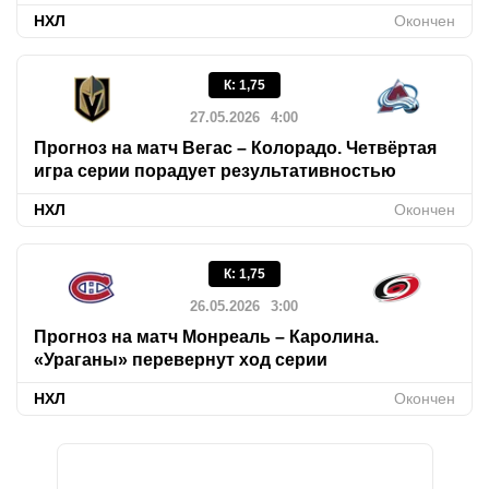
НХЛ
Окончен
К
:
1,75
27.05.2026
4:00
Прогноз на матч Вегас – Колорадо. Четвёртая
игра серии порадует результативностью
НХЛ
Окончен
К
:
1,75
26.05.2026
3:00
Прогноз на матч Монреаль – Каролина.
«Ураганы» перевернут ход серии
НХЛ
Окончен