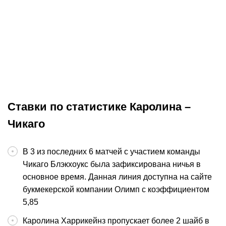
15.06.2026
3:00
12.0
Прогноз на матч Вегас –
Прогноз на м
Каролина. Шестая игра финала
Вегас. «Ураг
оправдает ожидания
большой шаг
НХЛ
Окончен
НХЛ
Ставки по статистике Каролина –
Чикаго
В 3 из последних 6 матчей с участием команды
Чикаго Блэкхоукс была зафиксирована ничья в
основное время. Данная линия доступна на сайте
букмекерской компании Олимп с коэффициентом
5,85
Каролина Харрикейнз пропускает более 2 шайб в