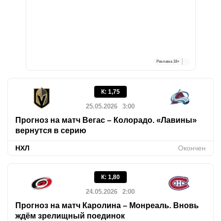
Реклама
18+
К
:
1,75
25.05.2026
3:00
Прогноз на матч Вегас – Колорадо. «Лавины»
вернутся в серию
НХЛ
Окончен
К
:
1,80
24.05.2026
2:00
Прогноз на матч Каролина – Монреаль. Вновь
ждём зрелищный поединок