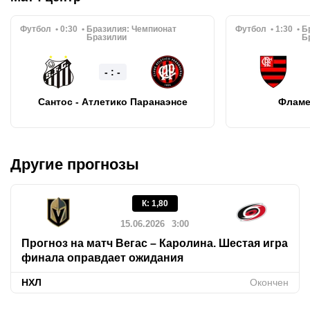
Футбол
0:30
Бразилия:
Чемпионат
Футбол
1:30
Б
Бразилии
Б
- : -
Сантос - Атлетико Паранаэнсе
Фламе
Другие прогнозы
К
:
1,80
15.06.2026
3:00
Прогноз на матч Вегас – Каролина. Шестая игра
финала оправдает ожидания
НХЛ
Окончен