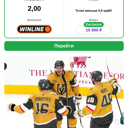
2,00
Тотал меньше 5,5 шайб
Букмекер
Бонус
Exclusive
10 000 ₽
Перейти