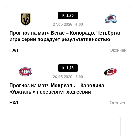
К
:
1,75
27.05.2026
4:00
Прогноз на матч Вегас – Колорадо. Четвёртая
игра серии порадует результативностью
НХЛ
Окончен
К
:
1,75
26.05.2026
3:00
Прогноз на матч Монреаль – Каролина.
«Ураганы» перевернут ход серии
НХЛ
Окончен