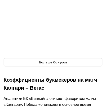
Эксклюзив
Эксклюзив
Промокод Pari: бонус
Фрибеты до 10000 ₽ в
Б
20000 рублей за
Winline — 10 бонусов по
Ф
первый депозит
1000 ₽ для новых
р
игроков
Фрибеты
За депозит
Фрибеты
За депозит
Подробнее
Подробнее
П
Открыть промокод
Открыть промокод
Больше бонусов
Коэффициенты букмекеров на матч
Калгари – Вегас
Аналитики БК «Винлайн» считают фаворитом матча
«Калгари». Победа «огоньков» в основное время