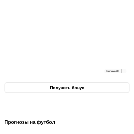
Реклама
18+
Получить бонус
Прогнозы на футбол
Прогнозы на РПЛ