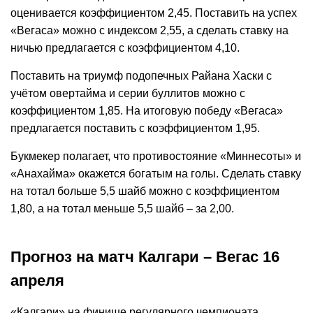
оценивается коэффициентом 2,45. Поставить на успех
«Вегаса» можно с индексом 2,55, а сделать ставку на
ничью предлагается с коэффициентом 4,10.
Поставить на триумф подопечных Райана Хаски с
учётом овертайма и серии буллитов можно с
коэффициентом 1,85. На итоговую победу «Вегаса»
предлагается поставить с коэффициентом 1,95.
Букмекер полагает, что противостояние «Миннесоты» и
«Анахайма» окажется богатым на голы. Сделать ставку
на тотал больше 5,5 шайб можно с коэффициентом
1,80, а на тотал меньше 5,5 шайб – за 2,00.
Прогноз на матч Калгари – Вегас 16
апреля
«Калгари» на финише регулярного чемпионата