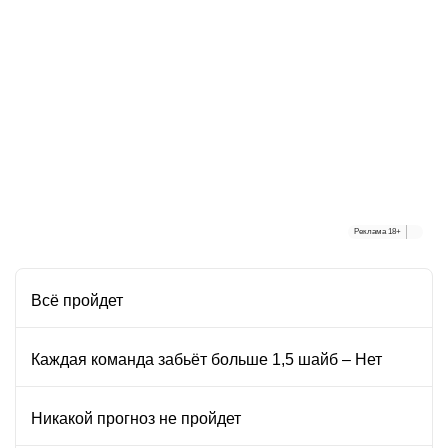
Реклама
18+
Всё пройдет
Каждая команда забьёт больше 1,5 шайб – Нет
Никакой прогноз не пройдет