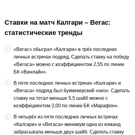
НХЛ
Окончен
НХЛ
Ставки на матч Калгари – Вегас:
статистические тренды
«Вегас» обыграл «Калгари» в трёх последних
личных встречах подряд. Сделать ставку на победу
«Вегаса» можно с коэффициентом 2,55 по линии
БК «Винлайн».
В пяти последних личных встречах «Калгари» и
«Вегаса» подряд был букмекерский «низ». Сделать
ставку на тотал меньше 5,5 шайб можно с
коэффициентом 2,00 по линии БК «Марафон».
В четырёх из пяти последних личных встречах
«Калгари» и «Вегаса» минимум одна из команд
забрасывала меньше двух шайб. Сделать ставку