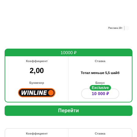
Реклама
18+
10000 ₽
Коэффициент
Ставка
2,00
Тотал меньше 5,5 шайб
Букмекер
Бонус
Exclusive
10 000 ₽
Перейти
Коэффициент
Ставка