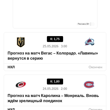
Реклама
18+
К
:
1,75
25.05.2026
3:00
Прогноз на матч Вегас – Колорадо. «Лавины»
вернутся в серию
НХЛ
Окончен
К
:
1,80
24.05.2026
2:00
Прогноз на матч Каролина – Монреаль. Вновь
ждём зрелищный поединок
НХЛ
Окончен