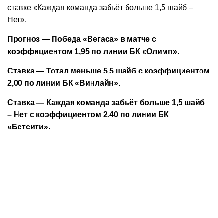
ставке «Каждая команда забьёт больше 1,5 шайб –
Нет».
Прогноз — Победа «Вегаса» в матче с
коэффициентом 1,95 по линии БК «Олимп».
Ставка — Тотал меньше 5,5 шайб с коэффициентом
2,00 по линии БК «Винлайн».
Ставка — Каждая команда забьёт больше 1,5 шайб
– Нет с коэффициентом 2,40 по линии БК
«Бетсити».