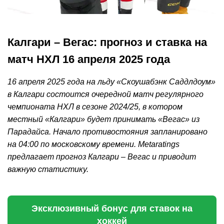
Калгари – Вегас: прогноз и ставка на
матч НХЛ 16 апреля 2025 года
16 апреля 2025 года на льду «Скоушабэнк Саддлдоум»
в Калгари состоится очередной матч регулярного
чемпионата НХЛ в сезоне 2024/25, в котором
местный «Калгари» будет принимать «Вегас» из
Парадайса. Начало противостояния запланировано
на 04:00 по московскому времени. Metaratings
предлагает прогноз Калгари – Вегас и приводит
важную статистику.
Эксклюзивный бонус для ставок на
хоккей