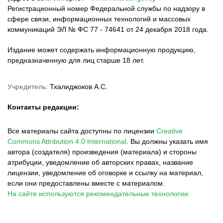
Регистрационный номер Федеральной службы по надзору в
сфере связи, информационных технологий и массовых
коммуникаций ЭЛ № ФС 77 - 74641 от 24 декабря 2018 года.
Издание может содержать информационную продукцию,
предназначенную для лиц старше 18 лет.
Учредитель:
Тхалиджоков А.С.
Контакты редакции:
Все материалы сайта доступны по лицензии
Creative
Commons Attribution 4.0 International
.
Вы должны указать имя
автора (создателя) произведения (материала) и стороны
атрибуции, уведомление об авторских правах, название
лицензии, уведомление об оговорке и ссылку на материал,
если они предоставлены вместе с материалом.
На сайте используются рекомендательные технологии.