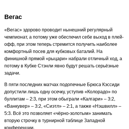
Вегас
«Вегас» здорово проводит нынешний регулярный
чемпионат, а потому уже обеспечил себе выход в плей-
офф, при этом теперь стремится получить наиболее
комфортный посев для кубковых баталий. На
финишной прямой «рыцари» набрали отличный ход, а
потому в Кубке Стэнли явно будут решать серьёзные
задачи.
В пяти последних матчах подопечные Брюса Кэссиди
допустили лишь одну осечку, уступив «Колорадо» по
буллитам – 2:3, при этом обыграли «Калгари» – 3:2,
«Ванкувер» – 3:2, «Сиэтл» – 2:1, а также «Нэшвилл» –
5:3. Всё это позволяет «чёрно-золотым» занимать
вторую строчку в турнирной таблице Западной
конференции.