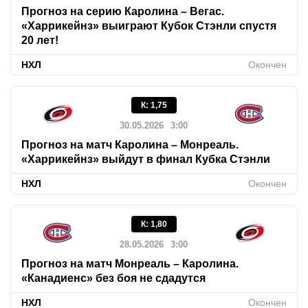
Прогноз на серию Каролина – Вегас.
«Харрикейнз» выиграют Кубок Стэнли спустя
20 лет!
НХЛ
Окончен
К
:
1,75
30.05.2026
3:00
Прогноз на матч Каролина – Монреаль.
«Харрикейнз» выйдут в финал Кубка Стэнли
НХЛ
Окончен
К
:
1,80
28.05.2026
3:00
Прогноз на матч Монреаль – Каролина.
«Канадиенс» без боя не сдадутся
НХЛ
Окончен