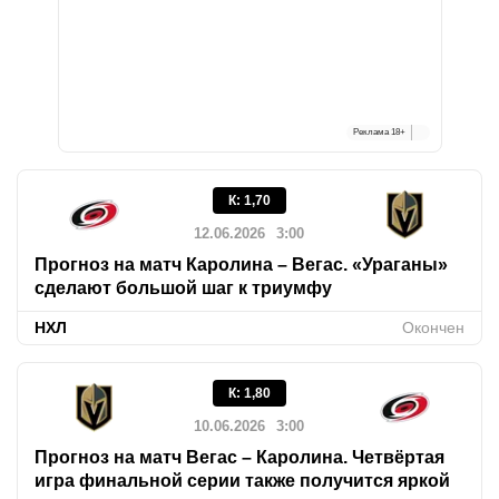
Реклама
18+
К
:
1,70
12.06.2026
3:00
Прогноз на матч Каролина – Вегас. «Ураганы»
сделают большой шаг к триумфу
НХЛ
Окончен
К
:
1,80
10.06.2026
3:00
Прогноз на матч Вегас – Каролина. Четвёртая
игра финальной серии также получится яркой