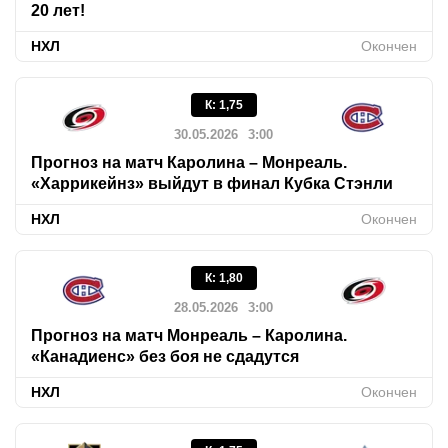
20 лет!
НХЛ
Окончен
К
:
1,75
30.05.2026
3:00
Прогноз на матч Каролина – Монреаль.
«Харрикейнз» выйдут в финал Кубка Стэнли
НХЛ
Окончен
К
:
1,80
28.05.2026
3:00
Прогноз на матч Монреаль – Каролина.
«Канадиенс» без боя не сдадутся
НХЛ
Окончен