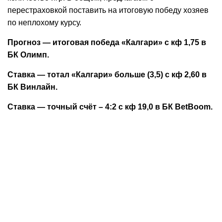
перестраховкой поставить на итоговую победу хозяев
по неплохому курсу.
Прогноз — итоговая победа «Калгари» с кф 1,75 в
БК Олимп.
Ставка — тотал «Калгари» больше (3,5) с кф 2,60 в
БК Винлайн.
Ставка — точный счёт – 4:2 с кф 19,0 в БК BetBoom.