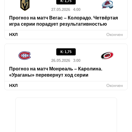
К
:
1,75
27.05.2026
4:00
Прогноз на матч Вегас – Колорадо. Четвёртая
игра серии порадует результативностью
НХЛ
Окончен
К
:
1,75
26.05.2026
3:00
Прогноз на матч Монреаль – Каролина.
«Ураганы» перевернут ход серии
НХЛ
Окончен