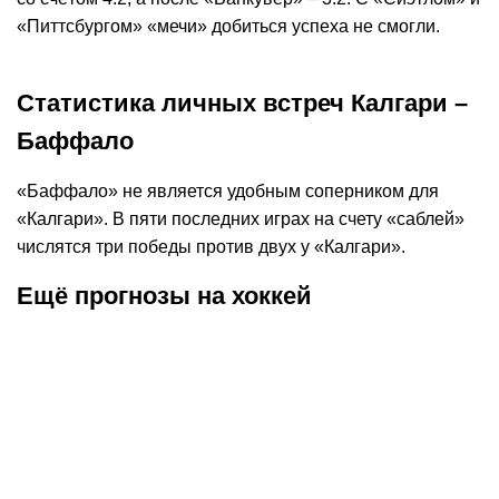
«Питтсбургом» «мечи» добиться успеха не смогли.
Статистика личных встреч Калгари –
Баффало
«Баффало» не является удобным соперником для
«Калгари». В пяти последних играх на счету «саблей»
числятся три победы против двух у «Калгари».
Ещё прогнозы на хоккей
К
:
1,80
15.06.2026
3:00
12.0
Прогноз на матч Вегас –
Прогноз на м
Каролина. Шестая игра финала
Вегас. «Ураг
оправдает ожидания
большой шаг