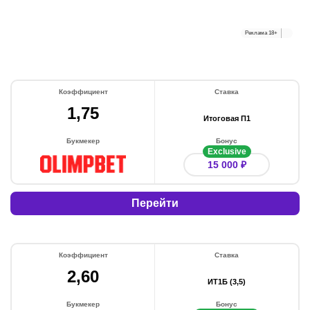
Реклама
18+
Коэффициент
Ставка
1,75
Итоговая П1
Букмекер
Бонус
Exclusive
15 000 ₽
Перейти
Коэффициент
Ставка
2,60
ИТ1Б (3,5)
Букмекер
Бонус