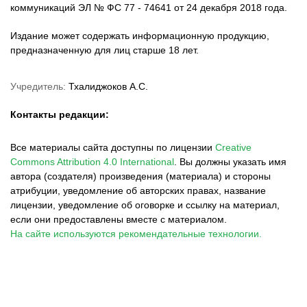
коммуникаций ЭЛ № ФС 77 - 74641 от 24 декабря 2018 года.
Издание может содержать информационную продукцию,
предназначенную для лиц старше 18 лет.
Учредитель:
Тхалиджоков А.С.
Контакты редакции:
Все материалы сайта доступны по лицензии
Creative
Commons Attribution 4.0 International
.
Вы должны указать имя
автора (создателя) произведения (материала) и стороны
атрибуции, уведомление об авторских правах, название
лицензии, уведомление об оговорке и ссылку на материал,
если они предоставлены вместе с материалом.
На сайте используются рекомендательные технологии.