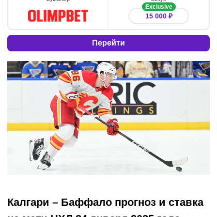
Exclusive
15 000 ₽
Перейти
Калгари – Баффало прогноз и ставка