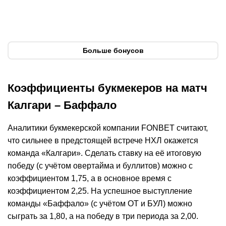
Подробнее
Подробнее
П
Открыть промокод
Открыть промокод
Больше бонусов
Коэффициенты букмекеров на матч
Калгари – Баффало
Аналитики букмекерской компании FONBET считают,
что сильнее в предстоящей встрече НХЛ окажется
команда «Калгари». Сделать ставку на её итоговую
победу (с учётом овертайма и буллитов) можно с
коэффициентом 1,75, а в основное время с
коэффициентом 2,25. На успешное выступление
команды «Баффало» (с учётом ОТ и БУЛ) можно
сыграть за 1,80, а на победу в три периода за 2,00.