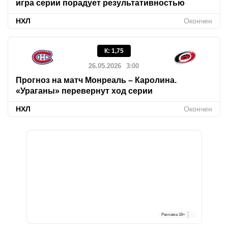
игра серии порадует результативностью
НХЛ
Окончен
К
:
1,75
26.05.2026
3:00
Прогноз на матч Монреаль – Каролина.
«Ураганы» перевернут ход серии
НХЛ
Окончен
Реклама
18+