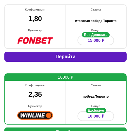
Коэффициент
Ставка
1,80
итоговая победа Торонто
Букмекер
Бонус
Без Депозита
15 000 ₽
Перейти
10000 ₽
Коэффициент
Ставка
2,35
победа Торонто
Букмекер
Бонус
Exclusive
10 000 ₽