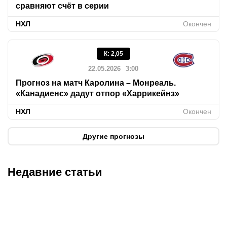
сравняют счёт в серии
НХЛ
Окончен
К
:
2,05
22.05.2026
3:00
Прогноз на матч Каролина – Монреаль.
«Канадиенс» дадут отпор «Харрикейнз»
НХЛ
Окончен
Другие прогнозы
Недавние статьи