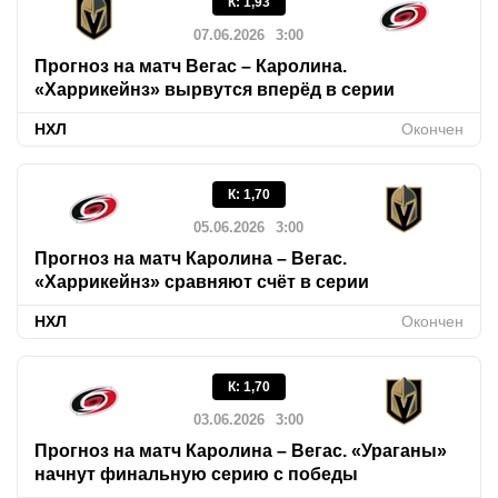
К
:
1,93
07.06.2026
3:00
Прогноз на матч Вегас – Каролина.
«Харрикейнз» вырвутся вперёд в серии
НХЛ
Окончен
К
:
1,70
05.06.2026
3:00
Прогноз на матч Каролина – Вегас.
«Харрикейнз» сравняют счёт в серии
НХЛ
Окончен
К
:
1,70
03.06.2026
3:00
Прогноз на матч Каролина – Вегас. «Ураганы»
начнут финальную серию с победы