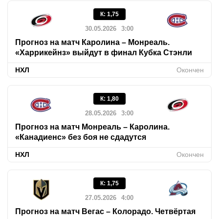
К
:
1,75
30.05.2026
3:00
Прогноз на матч Каролина – Монреаль.
«Харрикейнз» выйдут в финал Кубка Стэнли
НХЛ
Окончен
К
:
1,80
28.05.2026
3:00
Прогноз на матч Монреаль – Каролина.
«Канадиенс» без боя не сдадутся
НХЛ
Окончен
К
:
1,75
27.05.2026
4:00
Прогноз на матч Вегас – Колорадо. Четвёртая