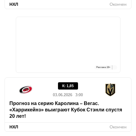
НХЛ
Окончен
Реклама
18+
К
:
1,85
03.06.2026
3:00
Прогноз на серию Каролина – Вегас.
«Харрикейнз» выиграют Кубок Стэнли спустя
20 лет!
НХЛ
Окончен