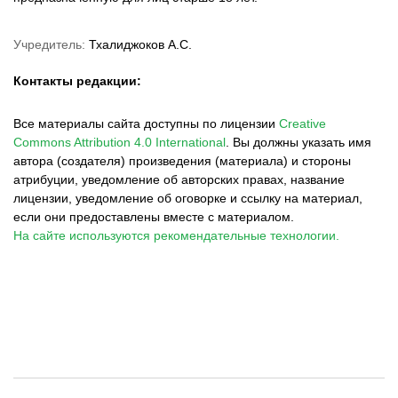
Учредитель:
Тхалиджоков А.С.
Контакты редакции:
Все материалы сайта доступны по лицензии
Creative
Commons Attribution 4.0 International
.
Вы должны указать имя
автора (создателя) произведения (материала) и стороны
атрибуции, уведомление об авторских правах, название
лицензии, уведомление об оговорке и ссылку на материал,
если они предоставлены вместе с материалом.
На сайте используются рекомендательные технологии.