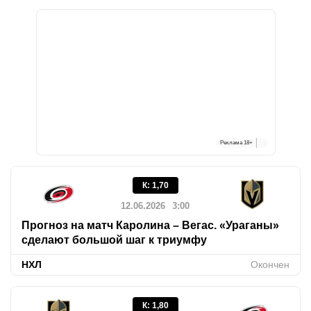
Реклама
18+
К
:
1,70
12.06.2026
3:00
Прогноз на матч Каролина – Вегас. «Ураганы»
сделают большой шаг к триумфу
НХЛ
Окончен
К
:
1,80