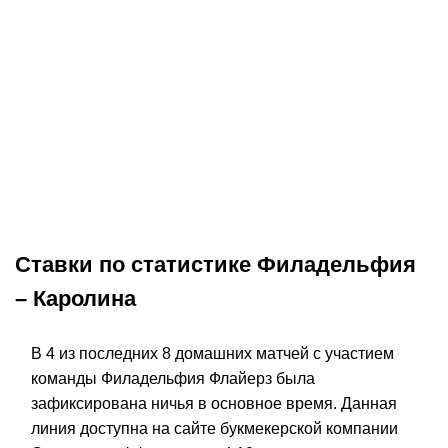
К
:
1,80
15.06.2026
3:00
12.0
Прогноз на матч Вегас –
Прогноз на м
Каролина. Шестая игра финала
Вегас. «Ураг
оправдает ожидания
большой шаг
НХЛ
Окончен
НХЛ
Ставки по статистике Филадельфия
– Каролина
В 4 из последних 8 домашних матчей с участием
команды Филадельфия Флайерз была
зафиксирована ничья в основное время. Данная
линия доступна на сайте букмекерской компании