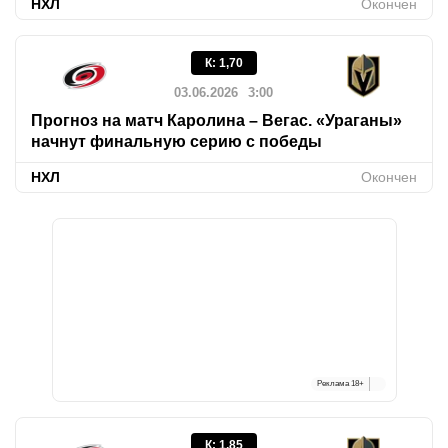
НХЛ
Окончен
К
:
1,70
03.06.2026
3:00
Прогноз на матч Каролина – Вегас. «Ураганы»
начнут финальную серию с победы
НХЛ
Окончен
Реклама
18+
К
:
1,85