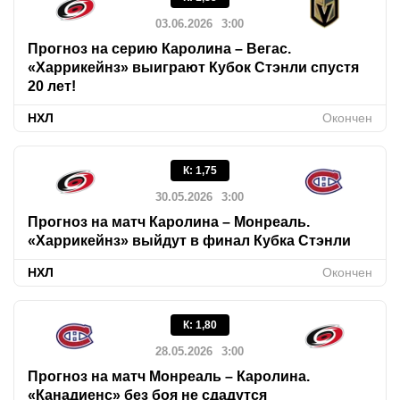
03.06.2026
3:00
Прогноз на серию Каролина – Вегас.
«Харрикейнз» выиграют Кубок Стэнли спустя
20 лет!
НХЛ
Окончен
К
:
1,75
30.05.2026
3:00
Прогноз на матч Каролина – Монреаль.
«Харрикейнз» выйдут в финал Кубка Стэнли
НХЛ
Окончен
К
:
1,80
28.05.2026
3:00
Прогноз на матч Монреаль – Каролина.
«Канадиенс» без боя не сдадутся