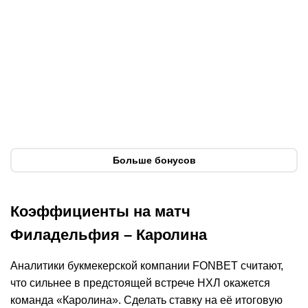
фрибет до 15000
Фортуна
Фрибеты
₽ для новых
Фрибеты
За депозит
игроков
За депозит
Приветственные
За депозит
Подробнее
Подробнее
Подробнее
Открыть
Получить
Получить
промокод
Фрибет
Фрибет
Больше бонусов
Коэффициенты на матч
Филадельфия – Каролина
Аналитики букмекерской компании FONBET считают,
что сильнее в предстоящей встрече НХЛ окажется
команда «Каролина». Сделать ставку на её итоговую