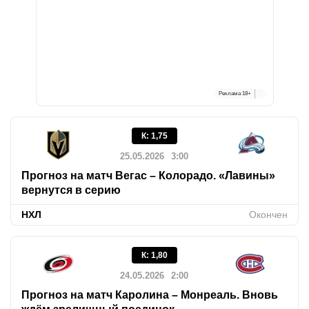
Реклама
18+
К
:
1,75
25.05.2026
3:00
Прогноз на матч Вегас – Колорадо. «Лавины»
вернутся в серию
НХЛ
Окончен
К
:
1,80
24.05.2026
2:00
Прогноз на матч Каролина – Монреаль. Вновь