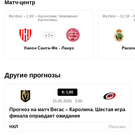
Матч-центр
Футбол
1:00
Аргентина:
Чемпионат
Футбол
12:30
Аргентины
- : -
Унион Санта-Фе - Ланус
Расинг
Другие прогнозы
К
:
1,80
15.06.2026
3:00
Прогноз на матч Вегас – Каролина. Шестая игра
финала оправдает ожидания
НХЛ
Окончен