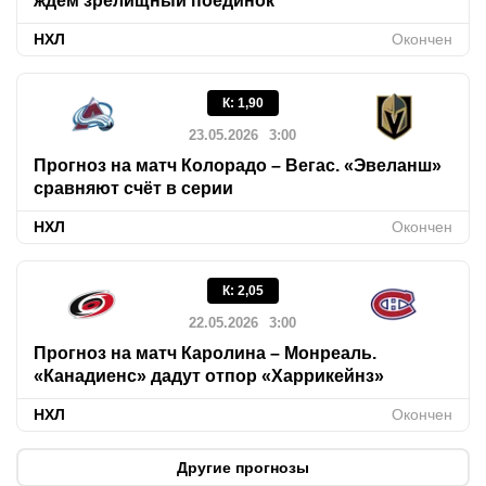
ждём зрелищный поединок
НХЛ
Окончен
К
:
1,90
23.05.2026
3:00
Прогноз на матч Колорадо – Вегас. «Эвеланш»
сравняют счёт в серии
НХЛ
Окончен
К
:
2,05
22.05.2026
3:00
Прогноз на матч Каролина – Монреаль.
«Канадиенс» дадут отпор «Харрикейнз»
НХЛ
Окончен
Другие прогнозы