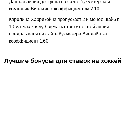
Данная линия доступна на сайте букмекерской
компании Винлайн с коэффициентом 2,10
Каролина Харрикейнз пропускает 2 и менее шайб в
10 матчах кряду. Сделать ставку по этой линии
предлагается на сайте букмекера Винлайн за
коэффициент 1,60
Лучшие бонусы для ставок на хоккей
Промокод
:
META
До окончания
146
дней
Фрибет
Фрибет в
OLIMPBET:
OLIMPBET:
OLIMPBET:
1000 рублей
1000 рублей
гарантированный
на Дартс:
на краш-бокс