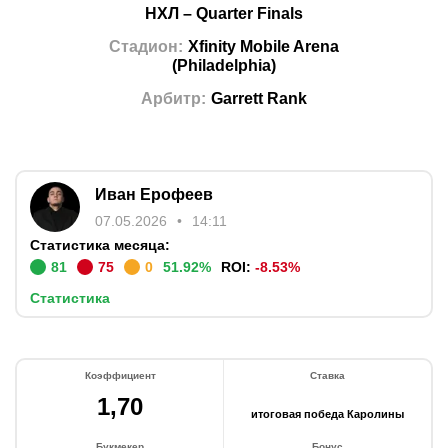
НХЛ
–
Quarter Finals
Стадион
:
Xfinity Mobile Arena
(
Philadelphia
)
Арбитр
:
Garrett Rank
Иван Ерофеев
07.05.2026
14:11
Статистика месяца:
81
75
0
51.92
%
ROI:
-8.53
%
Статистика
Коэффициент
Ставка
1,70
итоговая победа Каролины
Букмекер
Бонус