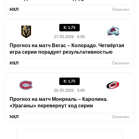
НХЛ
Окончен
К
:
1,75
27.05.2026
4:00
Прогноз на матч Вегас – Колорадо. Четвёртая
игра серии порадует результативностью
НХЛ
Окончен
К
:
1,75
26.05.2026
3:00
Прогноз на матч Монреаль – Каролина.
«Ураганы» перевернут ход серии
НХЛ
Окончен