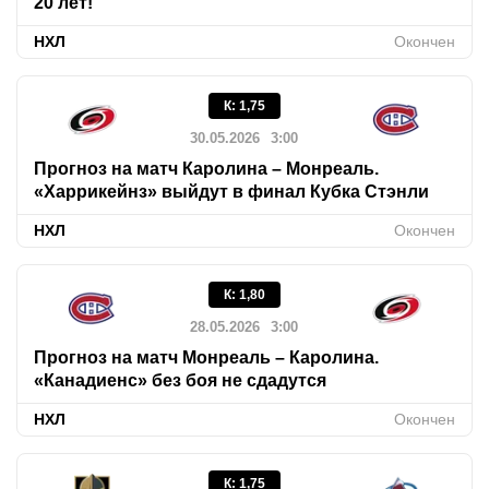
20 лет!
НХЛ
Окончен
К
:
1,75
30.05.2026
3:00
Прогноз на матч Каролина – Монреаль.
«Харрикейнз» выйдут в финал Кубка Стэнли
НХЛ
Окончен
К
:
1,80
28.05.2026
3:00
Прогноз на матч Монреаль – Каролина.
«Канадиенс» без боя не сдадутся
НХЛ
Окончен
К
:
1,75