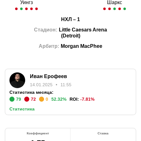
Уингз
Шаркс
НХЛ
–
1
Стадион
:
Little Caesars Arena
(
Detroit
)
Арбитр
:
Morgan MacPhee
Иван Ерофеев
14.01.2025
11:55
Статистика месяца:
79
72
0
52.32
%
ROI:
-7.81
%
Статистика
Коэффициент
Ставка