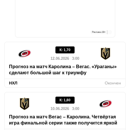
Реклама
18+
К
:
1,70
12.06.2026
3:00
Прогноз на матч Каролина – Вегас. «Ураганы»
сделают большой шаг к триумфу
НХЛ
Окончен
К
:
1,80
10.06.2026
3:00
Прогноз на матч Вегас – Каролина. Четвёртая
игра финальной серии также получится яркой