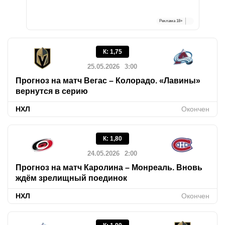
Реклама
18+
К
:
1,75
25.05.2026
3:00
Прогноз на матч Вегас – Колорадо. «Лавины»
вернутся в серию
НХЛ
Окончен
К
:
1,80
24.05.2026
2:00
Прогноз на матч Каролина – Монреаль. Вновь
ждём зрелищный поединок
НХЛ
Окончен