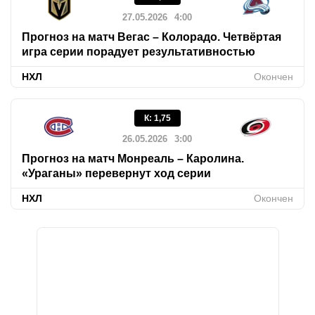
27.05.2026
4:00
Прогноз на матч Вегас – Колорадо. Четвёртая
игра серии порадует результативностью
НХЛ
Окончен
К
:
1,75
26.05.2026
3:00
Прогноз на матч Монреаль – Каролина.
«Ураганы» перевернут ход серии
НХЛ
Окончен