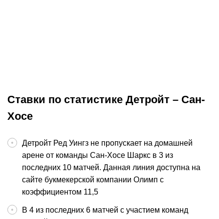
15.06.2026
3:00
12.0
Прогноз на матч Вегас –
Прогноз на м
Каролина. Шестая игра финала
Вегас. «Ураг
оправдает ожидания
большой шаг
НХЛ
Окончен
НХЛ
Ставки по статистике Детройт – Сан-
Хосе
Детройт Ред Уингз не пропускает на домашней
арене от команды Сан-Хосе Шаркс в 3 из
последних 10 матчей. Данная линия доступна на
сайте букмекерской компании Олимп с
коэффициентом 11,5
В 4 из последних 6 матчей с участием команд