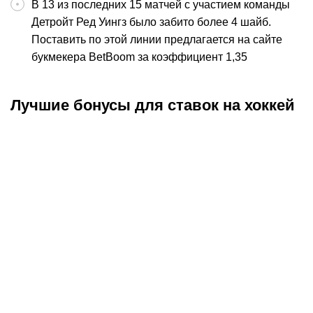
В 13 из последних 15 матчей с участием команды
Детройт Ред Уингз было забито более 4 шайб.
Поставить по этой линии предлагается на сайте
букмекера BetBoom за коэффициент 1,35
Лучшие бонусы для ставок на хоккей
Промокод
:
META8
Промокод
:
META20K
Эксклюзив
Эксклюзив
Промокод Pari: бонус
Фрибеты до 10000 ₽ в
Б
20000 рублей за
Winline — 10 бонусов по
Ф
первый депозит
1000 ₽ для новых
р