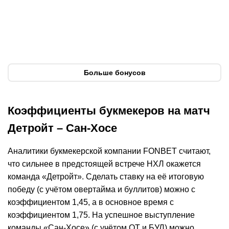
игроков
Фрибеты
За депозит
Фрибеты
За депозит
Подробнее
Подробнее
П
Открыть промокод
Открыть промокод
Больше бонусов
Коэффициенты букмекеров на матч
Детройт – Сан-Хосе
Аналитики букмекерской компании FONBET считают,
что сильнее в предстоящей встрече НХЛ окажется
команда «Детройт». Сделать ставку на её итоговую
победу (с учётом овертайма и буллитов) можно с
коэффициентом 1,45, а в основное время с
коэффициентом 1,75. На успешное выступление
команды «Сан-Хосе» (с учётом ОТ и БУЛ) можно