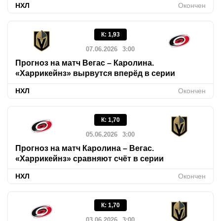
НХЛ
Окончен
К
:
1,93
07.06.2026
3:00
Прогноз на матч Вегас – Каролина.
«Харрикейнз» вырвутся вперёд в серии
НХЛ
Окончен
К
:
1,70
05.06.2026
3:00
Прогноз на матч Каролина – Вегас.
«Харрикейнз» сравняют счёт в серии
НХЛ
Окончен
К
:
1,70
03.06.2026
3:00