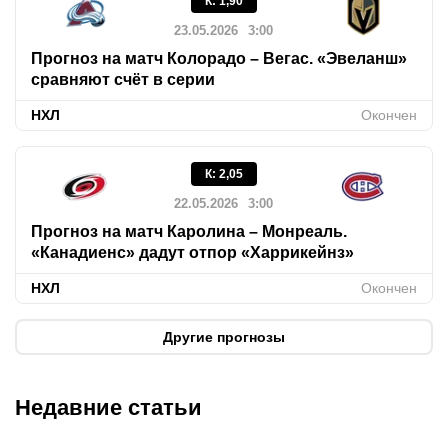
К
:
1,90
23.05.2026
3:00
Прогноз на матч Колорадо – Вегас. «Эвеланш»
сравняют счёт в серии
НХЛ
Окончен
К
:
2,05
22.05.2026
3:00
Прогноз на матч Каролина – Монреаль.
«Канадиенс» дадут отпор «Харрикейнз»
НХЛ
Окончен
Другие прогнозы
Недавние статьи