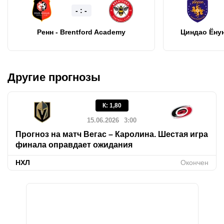
- : -
Ренн - Brentford Academy
Циндао Ёну
Другие прогнозы
К
:
1,80
15.06.2026
3:00
Прогноз на матч Вегас – Каролина. Шестая игра
финала оправдает ожидания
НХЛ
Окончен