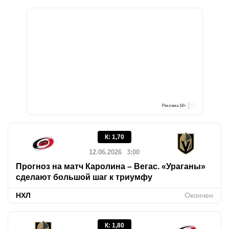
Реклама
18+
К
:
1,70
12.06.2026
3:00
Прогноз на матч Каролина – Вегас. «Ураганы»
сделают большой шаг к триумфу
НХЛ
Окончен
К
:
1,80