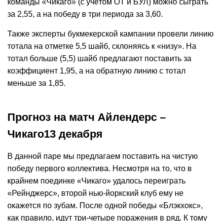
команды «Чикаго» (с учётом ОТ и БУЛ) можно сыграть
за 2,55, а на победу в три периода за 3,60.
Также эксперты букмекерской кампании провели линию
тотала на отметке 5,5 шайб, склоняясь к «низу». На
тотал больше (5,5) шайб предлагают поставить за
коэффициент 1,95, а на обратную линию с тотал
меньше за 1,85.
Прогноз на матч Айлендерс –
Чикаго13 декабря
В данной паре мы предлагаем поставить на чистую
победу первого коллектива. Несмотря на то, что в
крайнем поединке «Чикаго» удалось переиграть
«Рейнджерс», второй нью-йоркский клуб ему не
окажется по зубам. После одной победы «Блэкхокс»,
как правило, идут три-четыре поражения в ряд. К тому