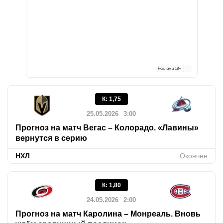
Реклама
18+
К
:
1,75
25.05.2026
3:00
Прогноз на матч Вегас – Колорадо. «Лавины»
вернутся в серию
НХЛ
Окончен
К
:
1,80
24.05.2026
2:00
Прогноз на матч Каролина – Монреаль. Вновь