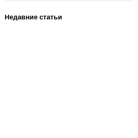
Недавние статьи
06.08.2026
20:35
06.08.2026
19:20
Валерий Карпин в
Поможет ли Даку стать
шестой раз стал отцом: у
«Спартаку» чемпионом?
тренера сборной России
В РПЛ уже были случаи,
впервые родился сын!
когда золото приносил
один трансфер