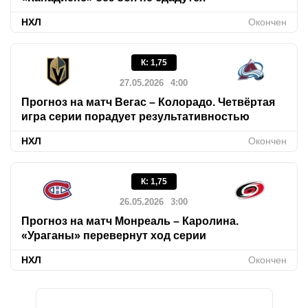
НХЛ
Окончен
К
:
1,75
27.05.2026
4:00
Прогноз на матч Вегас – Колорадо. Четвёртая
игра серии порадует результативностью
НХЛ
Окончен
К
:
1,75
26.05.2026
3:00
Прогноз на матч Монреаль – Каролина.
«Ураганы» перевернут ход серии
НХЛ
Окончен