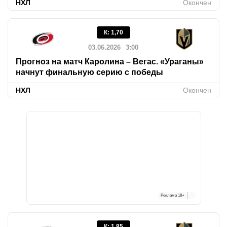
НХЛ
Окончен
К
:
1,70
03.06.2026
3:00
Прогноз на матч Каролина – Вегас. «Ураганы»
начнут финальную серию с победы
НХЛ
Окончен
Реклама
18+
К
:
1,85