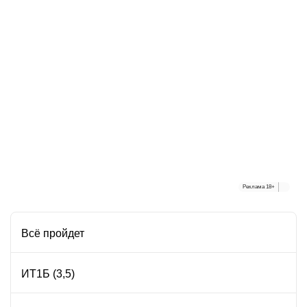
Реклама
18+
Всё пройдет
ИТ1Б (3,5)