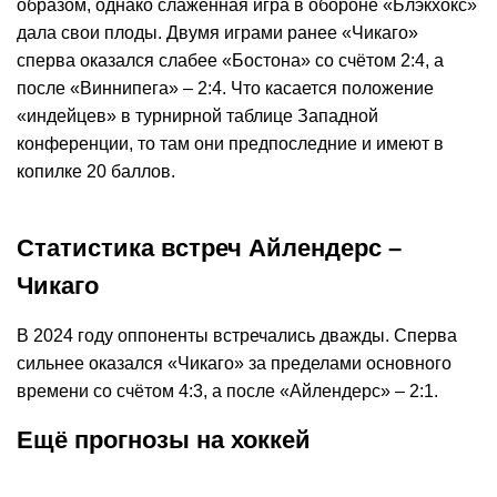
образом, однако слаженная игра в обороне «Блэкхокс»
дала свои плоды. Двумя играми ранее «Чикаго»
сперва оказался слабее «Бостона» со счётом 2:4, а
после «Виннипега» – 2:4. Что касается положение
«индейцев» в турнирной таблице Западной
конференции, то там они предпоследние и имеют в
копилке 20 баллов.
Статистика встреч Айлендерс –
Чикаго
В 2024 году оппоненты встречались дважды. Сперва
сильнее оказался «Чикаго» за пределами основного
времени со счётом 4:3, а после «Айлендерс» – 2:1.
Ещё прогнозы на хоккей