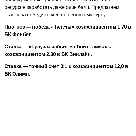
ресурсов заработать даже один балл. Предлагаем
ставку на победу хозяев по неплохому курсу.
Прогноз — победа «Тулузы» коэффициентом 1,70 в
БК Фонбет.
Ставка — «Тулуза» забьёт в обоих таймах с
коэффициентом 2,30 в БК Винлайн.
Ставка — точный счёт 3:1 с коэффициентом 12,0 в
БК Олимп.