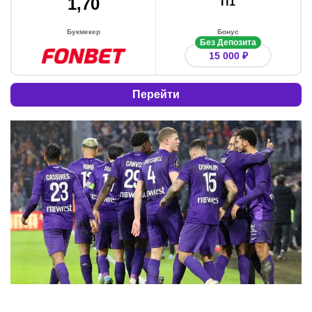
1,70
П1
Букмекер
Бонус
Без Депозита
15 000 ₽
Перейти