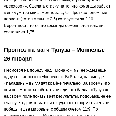
«верховой». Сделать ставку на то, что команды забьют
минимум три мяча, можно за 1,75. Противоположный
вариант (тотал меньше 2,5) котируется за 2,10.
Вероятность того, что команды обменяются голами,
составляет 1,75.
Прогноз на матч Тулуза – Монпелье
26 января
Несмотря на победу над «Монако», мы не ждём ещё
одну сенсацию от «Монпелье». Всё-таки, на выезде
«паладины» выглядят крайне печально. За восемь игр
они не смогли заработать ни единого балла. «Тулуза»
на своём поле показывает результаты, подобающие её
классу. За девять матчей ей удалось оформить четыре
победы и две мировые, с общим счётом 11:9. По
нашему мнению, у «Монпелье» не хватит сил и