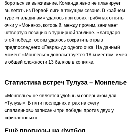
бороться за выживание. Команда явно не планирует
вылетать из Первой лиги в текущем сезоне. В крайнем
туре «паладинам» удалось при своих трибунах отнять
очки у «Монако», который, между прочим, занимает
четвёртую позицию в турнирной таблице. Благодаря
этой победе гостям удалось сократить отрыв
предпоследнего «Гавра» до одного очка. На данный
момент «Монпелье» довольствуется 18-м местом, имея
в общей сложности 13 баллов в копилке.
Статистика встреч Тулуза – Монпелье
«Монпелье» не является удобным соперником для
«Тулузы». В пяти последних играх на счету
«паладинов» записаны три победы против двух у
«фиолетовых».
Ещё прогнозы на футбол