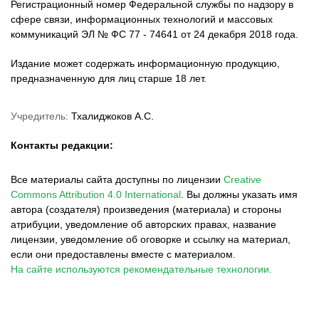
Регистрационный номер Федеральной службы по надзору в
сфере связи, информационных технологий и массовых
коммуникаций ЭЛ № ФС 77 - 74641 от 24 декабря 2018 года.
Издание может содержать информационную продукцию,
предназначенную для лиц старше 18 лет.
Учредитель:
Тхалиджоков А.С.
Контакты редакции:
Все материалы сайта доступны по лицензии
Creative
Commons Attribution 4.0 International
.
Вы должны указать имя
автора (создателя) произведения (материала) и стороны
атрибуции, уведомление об авторских правах, название
лицензии, уведомление об оговорке и ссылку на материал,
если они предоставлены вместе с материалом.
На сайте используются рекомендательные технологии.