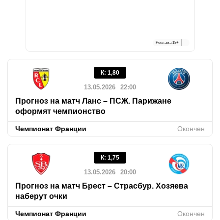
Реклама
18+
К
:
1,80
13.05.2026
22:00
Прогноз на матч Ланс – ПСЖ. Парижане
оформят чемпионство
Чемпионат Франции
Окончен
К
:
1,75
13.05.2026
20:00
Прогноз на матч Брест – Страсбур. Хозяева
наберут очки
Чемпионат Франции
Окончен