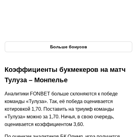
игроков
Фрибеты
За депозит
Фрибеты
За депозит
Подробнее
Подробнее
П
Открыть промокод
Открыть промокод
Больше бонусов
Коэффициенты букмекеров на матч
Тулуза – Монпелье
Аналитики FONBET больше склоняются к победе
команды «Тулуза». Так, её победа оценивается
котировкой 1,70. Поставить на триумф команды
«Тулуза» можно за 1,70. Ничья, в свою очередь,
оценивается коэффициентом 3,60.
По оценкам аналитиков БК Олимп, игра получится