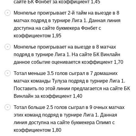
сайте БК Фонбет за коэффициент 1,45
Монпелье проигрывает 2-й тайм на выезде в 8
матчах подряд в турнире Лига 1. Данная линия
доступна на сайте букмекера Фонбет с
коэффициентом 1,95
Монпелье проигрывает на выезде в 8 матчах
подряд в турнире Лига 1. На сайте БК Винлайн
данное событие оценивается коэффициент 1,70
Тотал меньше 3.5 голов сыграл в 7 домашних
матчах команды Тулуза подряд в турнире Лига 1.
Поставить по этой линии предлагается на сайте БК
Винлайн за коэффициент 1,40
Тотал больше 2.5 голов сыграл в 9 очных матчах
этих команд подряд в турнире Лига 1. Данная
линия доступна на сайте букмекера Олимп с
коэффициентом 1,80