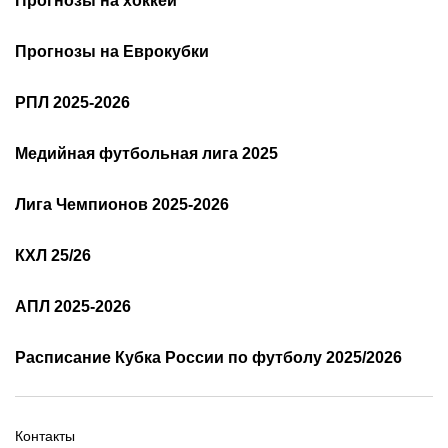
Прогнозы на хоккей
Прогнозы на Лигу 1 (ФНЛ)
Прогнозы на Чемпионат
Ставки на КХЛ 25/26
Прогнозы на АПЛ
Франции
Ставки на Евротур
Прогнозы на Еврокубки
Ставки на НХЛ 25/26
Прогнозы на Ла Лигу
Ставки на МЛС
Прогнозы на ЛЧ 25-26
Конференций
РПЛ 2025-2026
Ставки на Серию А
Прогнозы на ЛЕ 25-26
Прогнозы на Лигу Наций
Расписание РПЛ 2025-2026
Ставки на Лигу
Таблица трансферов РПЛ
Медийная футбольная лига 2025
Прямые трансляции РПЛ
Состав РПЛ 25/26
Расписание Медиалиги 2025
РПЛ: таблица и результаты
Команды Медиалиги 2025
Лига Чемпионов 2025-2026
Турнирная таблица
Формат МФЛ
Медиалиги
Как смотреть Лигу
Турнирная таблица Лиги
КХЛ 25/26
Чемпионов
Чемпионов
Расписание матчей ЛЧ 25-
Команды ЛЧ 25-26
Расписание матчей КХЛ
25/26
АПЛ 2025-2026
26
Формат ЛЧ 25/26
Результаты матчей КХЛ
Таблица трансферов КХЛ
Расписание матчей АПЛ
Турнирная таблица КХЛ
Как смотреть АПЛ онлайн
Расписание Кубка России по футболу 2025/2026
Турнирная таблица АПЛ
Таблица и результаты Кубка
России 2025-2026
Контакты