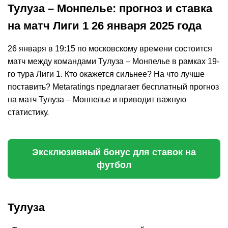
Тулуза – Монпелье: прогноз и ставка
на матч Лиги 1 26 января 2025 года
26 января в 19:15 по московскому времени состоится
матч между командами Тулуза – Монпелье в рамках 19-
го тура Лиги 1. Кто окажется сильнее? На что лучше
поставить? Metaratings предлагает бесплатный прогноз
на матч Тулуза – Монпелье и приводит важную
статистику.
Эксклюзивный бонус для ставок на
футбол
Тулуза