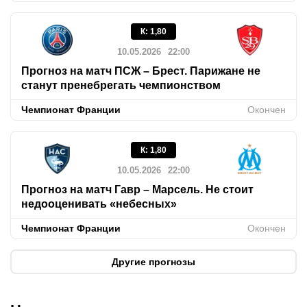
К
:
1,80
10.05.2026
22:00
Прогноз на матч ПСЖ – Брест. Парижане не
станут пренебрегать чемпионством
Чемпионат Франции
Окончен
К
:
1,80
10.05.2026
22:00
Прогноз на матч Гавр – Марсель. Не стоит
недооценивать «небесных»
Чемпионат Франции
Окончен
Другие прогнозы