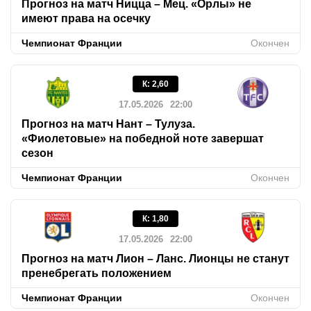
Прогноз на матч Ницца – Мец. «Орлы» не
имеют права на осечку
Чемпионат Франции
Окончен
К
:
2,60
17.05.2026
22:00
Прогноз на матч Нант – Тулуза.
«Фиолетовые» на победной ноте завершат
сезон
Чемпионат Франции
Окончен
К
:
1,80
17.05.2026
22:00
Прогноз на матч Лион – Ланс. Лионцы не станут
пренебрегать положением
Чемпионат Франции
Окончен