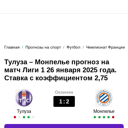
Главная
Прогнозы на спорт
Футбол
Чемпионат Франции
Тулуза – Монпелье прогноз на
матч Лиги 1 26 января 2025 года.
Ставка с коэффициентом 2,75
Окончен
1
:
2
Тулуза
Монпелье