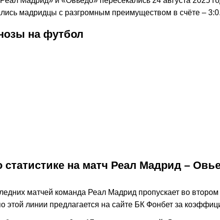
Реал Мадрид» и «Овьедо» пересекались 24 августа 2025 го
ались мадридцы с разгромным преимуществом в счёте – 3:0
нозы на футбол
1,80
К
:
1,71
026
19:00
06.08.2026
19:00
06.0
матч
Прогноз на матч Ноа –
Прогноз н
 Рейнджерс.
Сьон. Ждём
– Гент. Б
собны дать
результативный исход
оправдают
поединка
фаворито
05:27:01
Футбол
05:27:01
Лига конфе
о статистике на матч Реал Мадрид – Овь
следних матчей команда Реал Мадрид пропускает во втором
о этой линии предлагается на сайте БК Фонбет за коэффиц