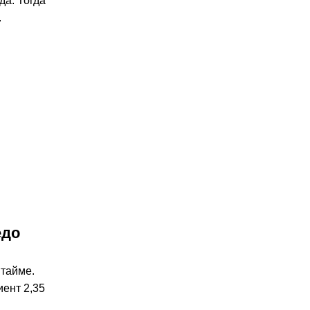
да. Тогда
.
К
:
1,75
К
:
1,75
8.2026
20:00
06.08.2026
20:00
0
а матч Гетеборг
Прогноз на матч
Прогноз
ельгийцы
Зальцбург – Пафос.
Санкт-Г
 статус
Ожидается открытый
Галлен»
в
матч
ренций
06:27:01
Лига Европы
06:27:01
Футбол
едо
 тайме.
иент 2,35