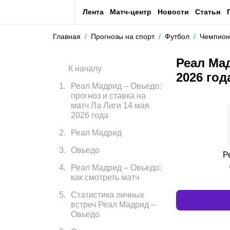
Лента
Матч-центр
Новости
Статьи
Главная
Прогнозы на спорт
Футбол
Чемпион
Реал Мад
К началу
2026 год
1
.
Реал Мадрид – Овьедо:
прогноз и ставка на
матч Ла Лиги 14 мая
2026 года
2
.
Реал Мадрид
3
.
Овьедо
Р
4
.
Реал Мадрид – Овьедо:
как смотреть матч
5
.
Статистика личных
встреч Реал Мадрид –
Овьедо