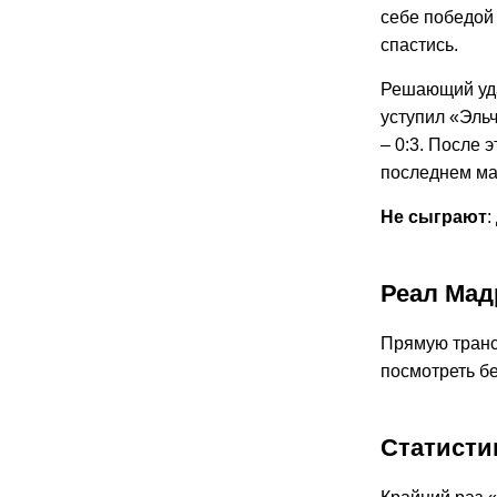
себе победой 
спастись.
Решающий уда
уступил «Эльч
– 0:3. После 
последнем ма
Не сыграют
:
Реал Мад
Прямую транс
посмотреть бе
Статисти