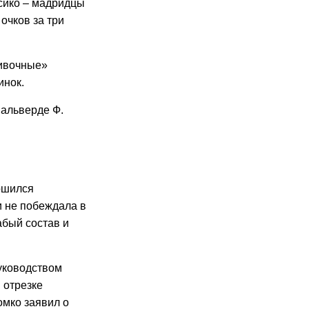
асико – мадридцы
очков за три
ливочные»
инок.
Вальверде Ф.
ршился
и не побеждала в
абый состав и
уководством
 отрезке
омко заявил о