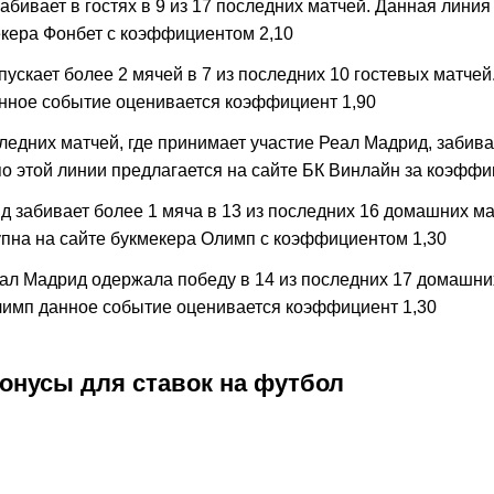
абивает в гостях в 9 из 17 последних матчей. Данная линия
екера Фонбет с коэффициентом 2,10
ускает более 2 мячей в 7 из последних 10 гостевых матчей
нное событие оценивается коэффициент 1,90
следних матчей, где принимает участие Реал Мадрид, забив
о этой линии предлагается на сайте БК Винлайн за коэффи
д забивает более 1 мяча в 13 из последних 16 домашних м
упна на сайте букмекера Олимп с коэффициентом 1,30
ал Мадрид одержала победу в 14 из последних 17 домашни
лимп данное событие оценивается коэффициент 1,30
онусы для ставок на футбол
д
:
META8
Промокод
:
META20K
Про