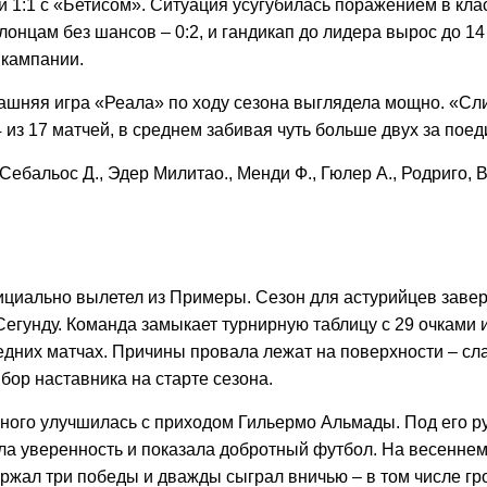
и 1:1 с «Бетисом». Ситуация усугубилась поражением в кл
лонцам без шансов – 0:2, и гандикап до лидера вырос до 14 
 кампании.
ашняя игра «Реала» по ходу сезона выглядела мощно. «С
 из 17 матчей, в среднем забивая чуть больше двух за поед
 Себальос Д., Эдер Милитао., Менди Ф., Гюлер А., Родриго, 
циально вылетел из Примеры. Сезон для астурийцев заве
егунду. Команда замыкает турнирную таблицу с 29 очками 
едних матчах. Причины провала лежат на поверхности – сл
бор наставника на старте сезона.
ного улучшилась с приходом Гильермо Альмады. Под его р
ла уверенность и показала добротный футбол. На весеннем
ржал три победы и дважды сыграл вничью – в том числе гр