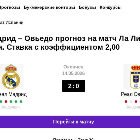
Прогнозы
Букмекерские конторы
Бонусы
Конкурсы
ат Испании
рид – Овьедо прогноз на матч Ла Ли
а. Ставка с коэффициентом 2,00
Окончен
14.05.2026
2
:
0
еал Мадрид
Реал О
Тенденции
Тенден
Перейти к матчу