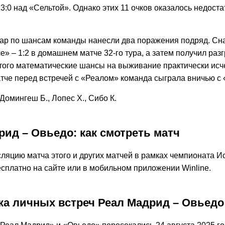
3:0 над «Сельтой». Однако этих 11 очков оказалось недоста
р по шансам команды нанесли два поражения подряд. Сн
е» – 1:2 в домашнем матче 32-го тура, а затем получил раз
этого математические шансы на выживание практически исч
тче перед встречей с «Реалом» команда сыграла вничью с 
 Домингеш Б., Лопес Х., Сибо К.
рид – Овьедо: как смотреть матч
ляцию матча этого и других матчей в рамках чемпионата 
сплатно на сайте или в мобильном приложении Winline.
ка личных встреч Реал Мадрид – Овьедо