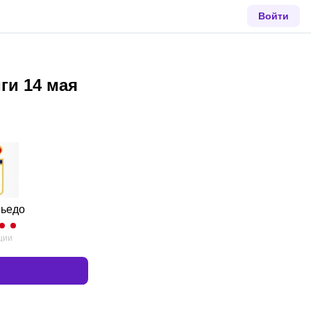
Войти
ги 14 мая
вьедо
ции