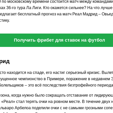
30 по московскому времени состоится матч между командам
ах 36-го тура Ла Лиги. Кто окажется сильнее? На что лучше
редлагает бесплатный прогноз на матч Реал Мадрид – Овье
тику.
Получить фрибет для ставок на футбол
рид
то находится на спаде, его настиг серьезный кризис. Вылет
пущенное чемпионство в Примере, поражение в недавнем Э
болельщиков – это всё последствия безтрофейного периода
зона, когда нужно было сокращать отставание от лидирую
«Реал» стал терять очки на ровном месте. В течение двух 
льваро Арбелоа поделили очки с не самыми грозными сопер