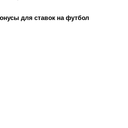
онусы для ставок на футбол
д
:
META8
Промокод
:
META20K
Про
Эксклюзив
Эксклюзив
0000 ₽ в
Промокод Pari: бонус 20000
Бездеп
 бонусов по
рублей за первый депозит
Фонбет:
овых игроков
регист
Фрибеты
За депозит
а депозит
Фрибет
Подробнее
Подро