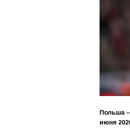
Польша –
июня 202