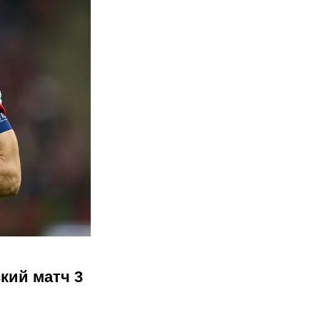
кий матч 3