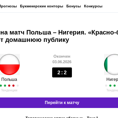
Прогнозы
Букмекерские конторы
Бонусы
Конкурсы
 на матч Польша – Нигерия. «Красно
т домашнюю публику
Окончен
03.06.2026
2
:
2
Польша
Ниге
Тенденции
Тенден
Перейти к матчу