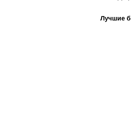
Лучшие б
Промоко
Фрибеты до 1
Winline — 10
1000 ₽ для н
Фрибеты
З
Подробнее