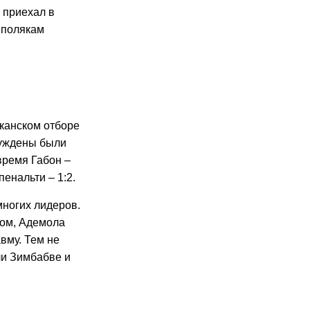
 приехал в
 полякам
канском отборе
нуждены были
время Габон –
енальти – 1:2.
многих лидеров.
бом, Адемола
вму. Тем не
ли Зимбабве и