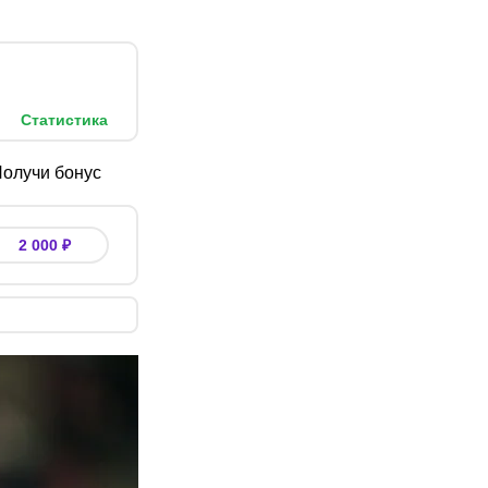
Статистика
олучи бонус
2 000 ₽