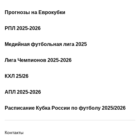
Прогнозы на Лигу 1 (ФНЛ)
Прогнозы на Чемпионат
Ставки на КХЛ 25/26
Прогнозы на АПЛ
Франции
Ставки на Евротур
Прогнозы на Еврокубки
Ставки на НХЛ 25/26
Прогнозы на Ла Лигу
Ставки на МЛС
Прогнозы на ЛЧ 25-26
Конференций
РПЛ 2025-2026
Ставки на Серию А
Прогнозы на ЛЕ 25-26
Прогнозы на Лигу Наций
Расписание РПЛ 2025-2026
Ставки на Лигу
Таблица трансферов РПЛ
Медийная футбольная лига 2025
Прямые трансляции РПЛ
Состав РПЛ 25/26
Расписание Медиалиги 2025
РПЛ: таблица и результаты
Команды Медиалиги 2025
Лига Чемпионов 2025-2026
Турнирная таблица
Формат МФЛ
Медиалиги
Как смотреть Лигу
Турнирная таблица Лиги
КХЛ 25/26
Чемпионов
Чемпионов
Расписание матчей ЛЧ 25-
Команды ЛЧ 25-26
Расписание матчей КХЛ
25/26
АПЛ 2025-2026
26
Формат ЛЧ 25/26
Результаты матчей КХЛ
Таблица трансферов КХЛ
Расписание матчей АПЛ
Турнирная таблица КХЛ
Как смотреть АПЛ онлайн
Расписание Кубка России по футболу 2025/2026
Турнирная таблица АПЛ
Таблица и результаты Кубка
России 2025-2026
Контакты