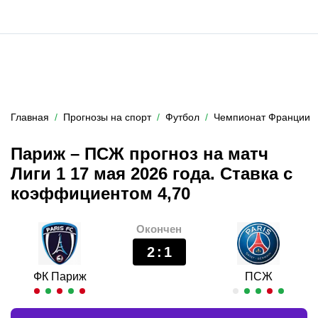
Главная
Прогнозы на спорт
Футбол
Чемпионат Франции
Париж – ПСЖ прогноз на матч
Лиги 1 17 мая 2026 года. Ставка с
коэффициентом 4,70
Окончен
2
:
1
ФК Париж
ПСЖ