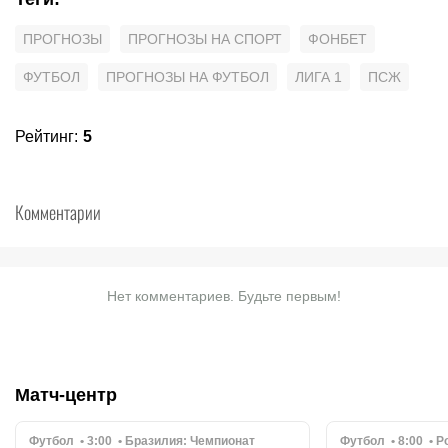
ПРОГНОЗЫ
ПРОГНОЗЫ НА СПОРТ
ФОНБЕТ
ФУТБОЛ
ПРОГНОЗЫ НА ФУТБОЛ
ЛИГА 1
ПСЖ
Рейтинг
:
5
Комментарии
Нет комментариев. Будьте первым!
Матч-центр
Футбол
3:00
Бразилия:
Чемпионат
Футбол
8:00
Р