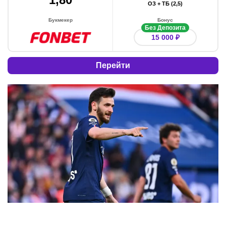
ОЗ + ТБ (2,5)
Букмекер
Бонус
Без Депозита
15 000 ₽
Перейти