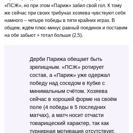
«ПСЖ», но при этом «Париж» забил свой гол. К тому
же сейчас при своих трибунах хозяева чувствуют себя
намного – четыре победы в пяти крайних играх. В
общем, ждём плюс-минус равный поединок и поставим
на обе забьют + тотал больше (2,5).
Дерби Парижа обещает быть
зрелищным. «ПСЖ» ротирует
состав, а «Париж» уже одержал
победу над соседом в Кубке с
минимальным счётом. Хозяева
сейчас в хорошей форме на своём
поле (4 победы в 5 последних
матчах), а матч носит отчасти
товарищеский характер, так как
турнирная мотивация отсутствует.