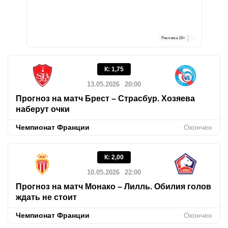
Реклама
18+
К
:
1,75
13.05.2026
20:00
Прогноз на матч Брест – Страсбур. Хозяева
наберут очки
Чемпионат Франции
Окончен
К
:
2,00
10.05.2026
22:00
Прогноз на матч Монако – Лилль. Обилия голов
ждать не стоит
Чемпионат Франции
Окончен