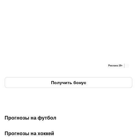
Реклама
18+
Получить бонус
Прогнозы на футбол
Прогнозы на РПЛ
Прогнозы на Бундеслигу
Прогнозы на хоккей