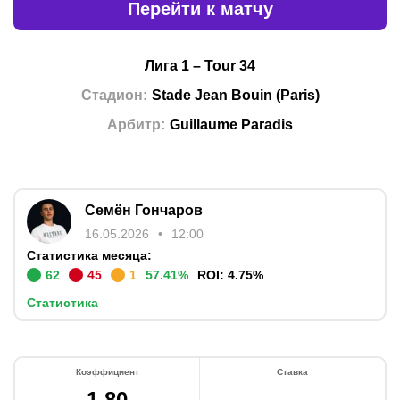
Перейти к матчу
Лига 1
–
Tour 34
Стадион
:
Stade Jean Bouin
(
Paris
)
Арбитр
:
Guillaume Paradis
Семён Гончаров
16.05.2026
12:00
Статистика месяца:
62
45
1
57.41
%
ROI:
4.75
%
Статистика
Коэффициент
Ставка
1,80