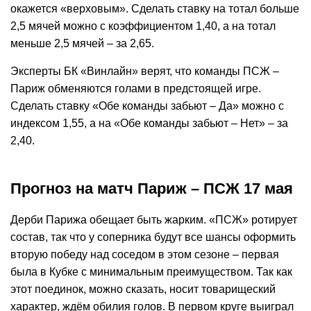
окажется «верховым». Сделать ставку на тотал больше
2,5 мячей можно с коэффициентом 1,40, а на тотал
меньше 2,5 мячей – за 2,65.
Эксперты БК «Винлайн» верят, что команды ПСЖ –
Париж обменяются голами в предстоящей игре.
Сделать ставку «Обе команды забьют – Да» можно с
индексом 1,55, а на «Обе команды забьют – Нет» – за
2,40.
Прогноз на матч Париж – ПСЖ 17 мая
Дерби Парижа обещает быть жарким. «ПСЖ» ротирует
состав, так что у соперника будут все шансы оформить
вторую победу над соседом в этом сезоне – первая
была в Кубке с минимальным преимуществом. Так как
этот поединок, можно сказать, носит товарищеский
характер, ждём обилия голов. В первом круге выиграл