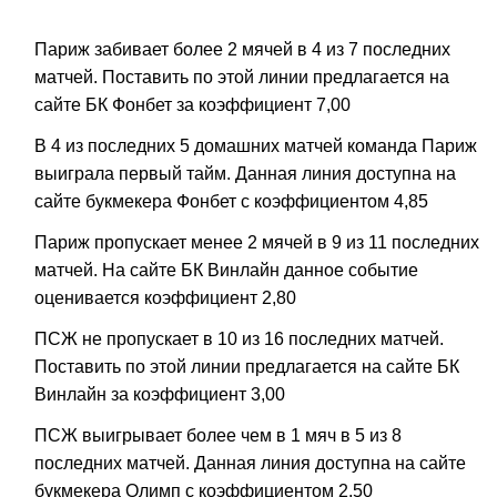
Париж забивает более 2 мячей в 4 из 7 последних
матчей. Поставить по этой линии предлагается на
сайте БК Фонбет за коэффициент 7,00
В 4 из последних 5 домашних матчей команда Париж
выиграла первый тайм. Данная линия доступна на
сайте букмекера Фонбет с коэффициентом 4,85
Париж пропускает менее 2 мячей в 9 из 11 последних
матчей. На сайте БК Винлайн данное событие
оценивается коэффициент 2,80
ПСЖ не пропускает в 10 из 16 последних матчей.
Поставить по этой линии предлагается на сайте БК
Винлайн за коэффициент 3,00
ПСЖ выигрывает более чем в 1 мяч в 5 из 8
последних матчей. Данная линия доступна на сайте
букмекера Олимп с коэффициентом 2,50