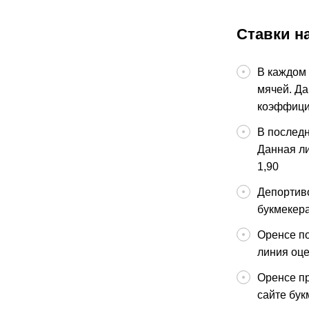
Ставки н
В каждом 
мячей. Да
коэффици
В последн
Данная ли
1,90
Депортиво
букмекера
Оренсе по
линия оц
Оренсе пр
сайте бук