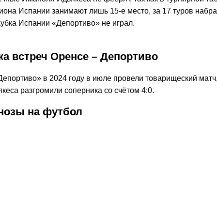
она Испании занимают лишь 15-е место, за 17 туров набрав
Кубка Испании «Депортиво» не играл.
ка встреч Оренсе – Депортиво
Депортиво» в 2024 году в июле провели товарищеский матч
кеса разгромили соперника со счётом 4:0.
нозы на футбол
1,85
К
:
1,85
026
21:00
06.08.2026
21:00
06.0
матч Монако –
Прогноз на матч Твенте –
Прогноз н
асно-белые»
Дунайска Стреда.
Шелбурн.
еду над
Разгрома ждать не стоит
разгромят
своём по
Live
Лига конференций
Live
Лига конфе