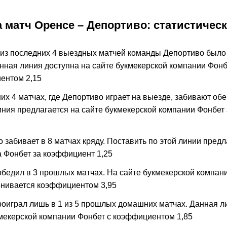
а матч Оренсе – Депортиво: статистичес
из последних 4 выездных матчей команды Депортиво было 
нная линия доступна на сайте букмекерской компании Фонб
ентом 2,15
их 4 матчах, где Депортиво играет на выезде, забивают об
ния предлагается на сайте букмекерской компании Фонбет
 забивает в 8 матчах кряду. Поставить по этой линии предл
 Фонбет за коэффициент 1,25
бедил в 3 прошлых матчах. На сайте букмекерской компани
енивается коэффициентом 3,95
оиграл лишь в 1 из 5 прошлых домашних матчах. Данная л
мекерской компании Фонбет с коэффициентом 1,85