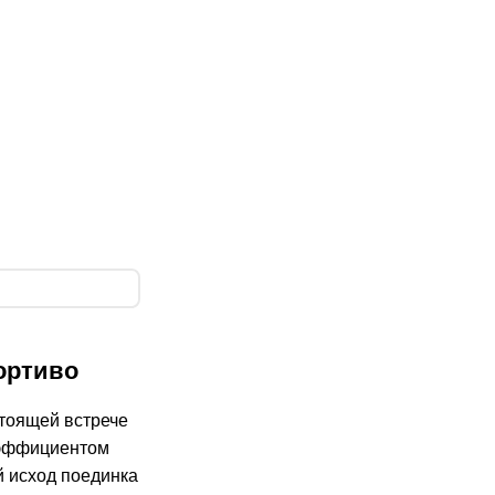
Эксклюзив
озитный фрибет
 до 15000 рублей за
рацию
ы
Бездепозитные
бнее
крыть промокод
ортиво
стоящей встрече
оэффициентом
й исход поединка