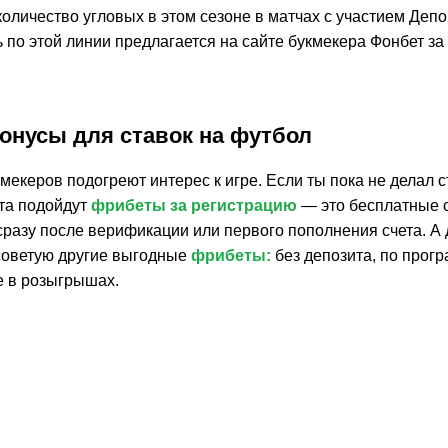
оличество угловых в этом сезоне в матчах с участием Депор
 по этой линии предлагается на сайте букмекера Фонбет з
онусы для ставок на футбол
мекеров подогреют интерес к игре. Если ты пока не делал с
рта подойдут
фрибеты за регистрацию
— это бесплатные с
сразу после верификации или первого пополнения счета. 
советую другие выгодные
фрибеты:
без депозита, по прог
е в розыгрышах.
д
:
META8
Промокод
:
META20K
Про