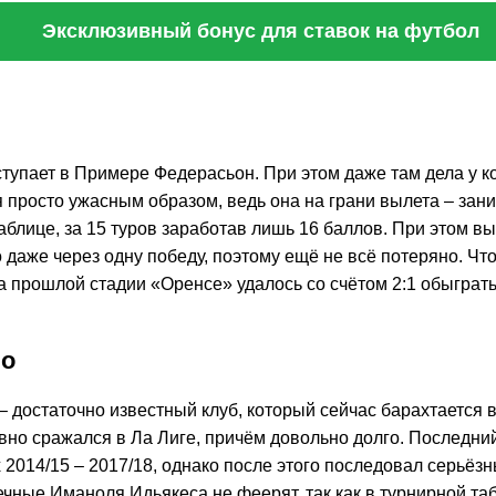
Эксклюзивный бонус для ставок на футбол
тупает в Примере Федерасьон. При этом даже там дела у 
 просто ужасным образом, ведь она на грани вылета – зани
аблице, за 15 туров заработав лишь 16 баллов. При этом в
даже через одну победу, поэтому ещё не всё потеряно. Что
а прошлой стадии «Оренсе» удалось со счётом 2:1 обыграть
во
 достаточно известный клуб, который сейчас барахтается в
вно сражался в Ла Лиге, причём довольно долго. Последний
 2014/15 – 2017/18, однако после этого последовал серьёзн
чные Иманоля Идьякеса не феерят, так как в турнирной та