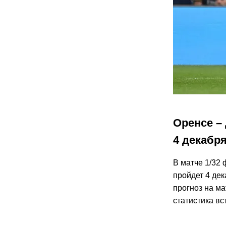
Оренсе –
4 декабря
В матче 1/32
пройдет 4 дек
прогноз на ма
статистика в