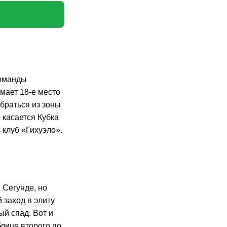
команды
мает 18-е место
ыбраться из зоны
 касается Кубка
 клуб «Гихуэло».
 Сегунде, но
 заход в элиту
ый спад. Вот и
блице второго по