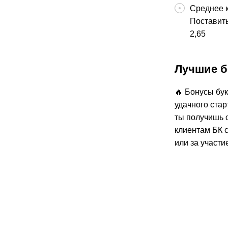
Среднее к
Поставить
2,65
Лучшие б
🔥 Бонусы бук
удачного ста
ты получишь 
клиентам БК 
или за участи
Промоко