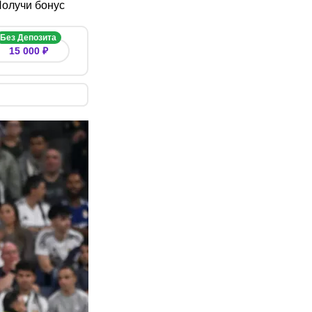
олучи бонус
Без Депозита
15 000 ₽