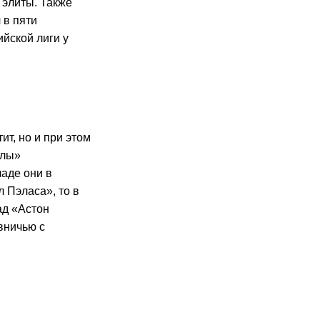
 элиты. Также
 в пяти
ийской лиги у
ит, но и при этом
рлы»
ладе они в
л Пэласа», то в
ад «Астон
вничью с