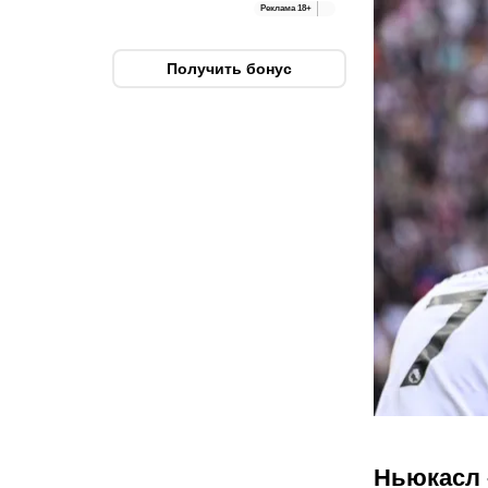
Реклама
18+
Получить бонус
Ньюкасл –