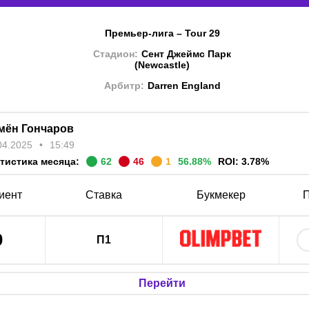
Премьер-лига
–
Tour 29
Стадион
:
Сент Джеймс Парк
(
Newcastle
)
Арбитр
:
Darren England
мён Гончаров
04.2025
15:49
тистика месяца:
62
46
1
56.88
%
ROI:
3.78
%
иент
Ставка
Букмекер
П
0
П1
Перейти