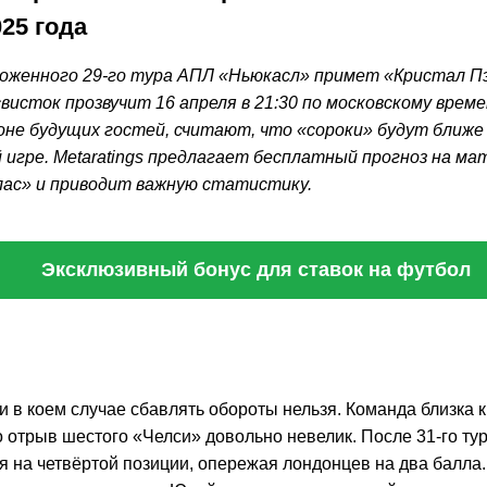
25 года
оженного 29-го тура АПЛ «Ньюкасл» примет «Кристал Пэ
исток прозвучит 16 апреля в 21:30 по московскому време
оне будущих гостей, считают, что «сороки» будут ближе 
игре. Metaratings предлагает бесплатный прогноз на м
ас» и приводит важную статистику.
Эксклюзивный бонус для ставок на футбол
 в коем случае сбавлять обороты нельзя. Команда близка к
 отрыв шестого «Челси» довольно невелик. После 31-го ту
 на четвёртой позиции, опережая лондонцев на два балла.