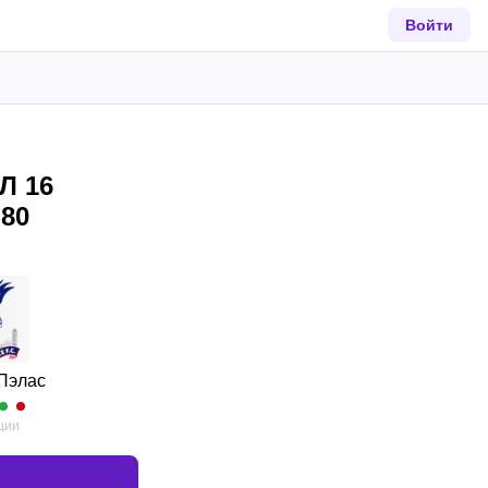
Войти
Л 16
,80
Пэлас
ции