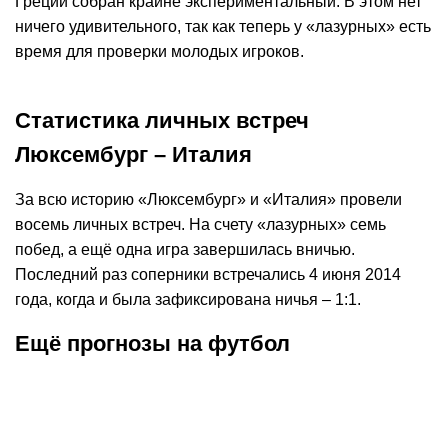
Греции собран крайне экспериментальный. В этом нет
ничего удивительного, так как теперь у «лазурных» есть
время для проверки молодых игроков.
Статистика личных встреч
Люксембург – Италия
За всю историю «Люксембург» и «Италия» провели
восемь личных встреч. На счету «лазурных» семь
побед, а ещё одна игра завершилась вничью.
Последний раз соперники встречались 4 июня 2014
года, когда и была зафиксирована ничья – 1:1.
Ещё прогнозы на футбол
К
:
1,80
06.08.2026
19:00
06.08