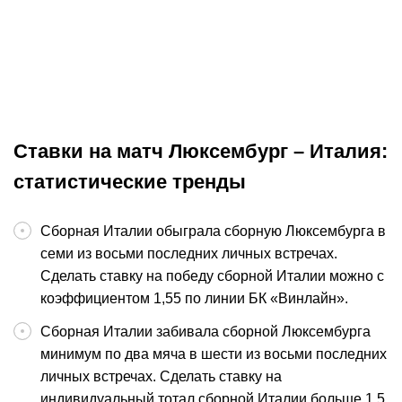
Прогноз на матч Ягеллония –
Прогноз на м
Рейнджерс. Поляки способны
Ждём резуль
дать отпор дома
поединка
Лига Европы
00:43:37
Футбол
Ставки на матч Люксембург – Италия:
статистические тренды
Сборная Италии обыграла сборную Люксембурга в
семи из восьми последних личных встречах.
Сделать ставку на победу сборной Италии можно с
коэффициентом 1,55 по линии БК «Винлайн».
Сборная Италии забивала сборной Люксембурга
минимум по два мяча в шести из восьми последних
личных встречах. Сделать ставку на
индивидуальный тотал сборной Италии больше 1,5