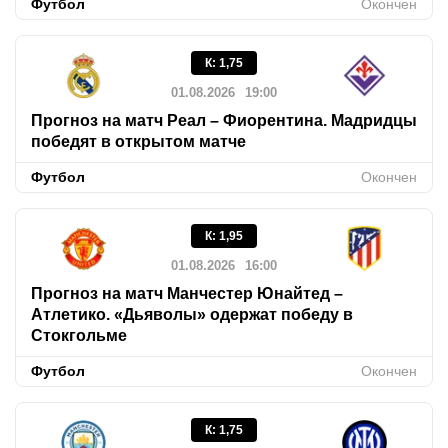
Футбол
Окончен
К
:
1,75
01.08.2026
19:00
Прогноз на матч Реал – Фиорентина. Мадридцы
победят в открытом матче
Футбол
Окончен
К
:
1,95
01.08.2026
16:00
Прогноз на матч Манчестер Юнайтед –
Атлетико. «Дьяволы» одержат победу в
Стокгольме
Футбол
Окончен
К
:
1,75