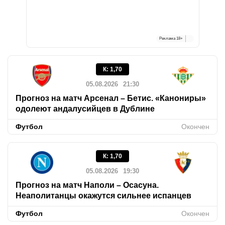
Реклама
18+
К
:
1,70
05.08.2026
21:30
Прогноз на матч Арсенал – Бетис. «Канониры»
одолеют андалусийцев в Дублине
Футбол
Окончен
К
:
1,70
05.08.2026
19:30
Прогноз на матч Наполи – Осасуна.
Неаполитанцы окажутся сильнее испанцев
Футбол
Окончен