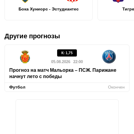
Бока Хуниорс - Эстудиантес
Тигре
Другие прогнозы
К
:
1,75
05.08.2026
22:00
Прогноз на матч Мальорка – ПСЖ. Парижане
начнут лето с победы
Футбол
Окончен