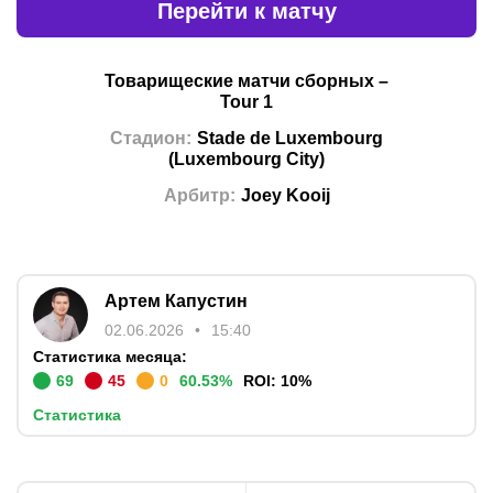
Перейти к матчу
Товарищеские матчи сборных
–
Tour 1
Стадион
:
Stade de Luxembourg
(
Luxembourg City
)
Арбитр
:
Joey Kooij
Артем Капустин
02.06.2026
15:40
Статистика месяца:
69
45
0
60.53
%
ROI:
10
%
Статистика