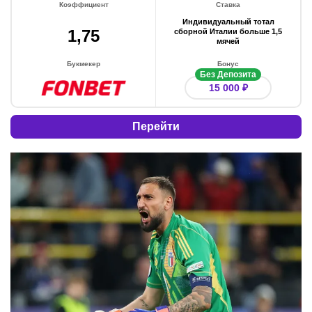
Коэффициент
Ставка
Индивидуальный тотал
1,75
сборной Италии больше 1,5
мячей
Букмекер
Бонус
Без Депозита
15 000 ₽
Перейти