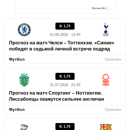
Реклама
18+
К
:
1,75
01.08.2026
12:45
Прогноз на матч Челси – Тоттенхэм. «Синие»
победят в седьмой личной встрече подряд
Футбол
Окончен
К
:
1,75
31.07.2026
21:45
Прогноз на матч Спортинг – Ноттингем.
Лиссабонцы окажутся сильнее англичан
Футбол
Окончен
К
:
1,70