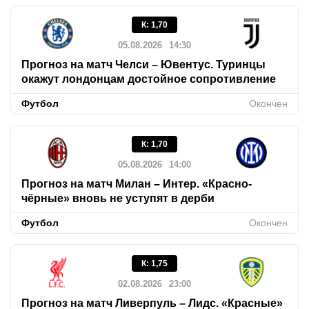
К
:
1,70
05.08.2026
14:30
Прогноз на матч Челси – Ювентус. Туринцы
окажут лондонцам достойное сопротивление
Футбол
Окончен
К
:
1,70
05.08.2026
14:00
Прогноз на матч Милан – Интер. «Красно-
чёрные» вновь не уступят в дерби
Футбол
Окончен
К
:
1,75
02.08.2026
23:00
Прогноз на матч Ливерпуль – Лидс. «Красные»