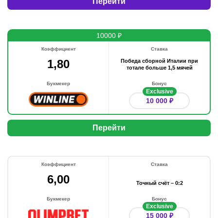
Перейти
10000 ₽
Коэффициент
Ставка
1,80
Победа сборной Италии при
тотале больше 1,5 мячей
Букмекер
Бонус
Exclusive
10 000 ₽
Перейти
Коэффициент
Ставка
6,00
Точный счёт – 0:2
Букмекер
Бонус
Exclusive
15 000 ₽