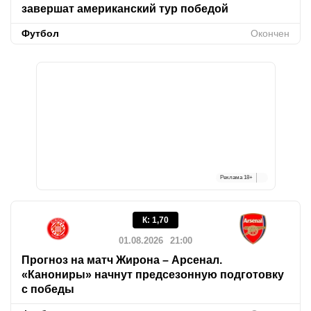
завершат американский тур победой
Футбол
Окончен
Реклама
18+
К
:
1,70
01.08.2026
21:00
Прогноз на матч Жирона – Арсенал.
«Канониры» начнут предсезонную подготовку
с победы