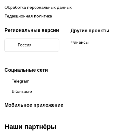
Обработка персональных данных
Редакционная политика
Региональные версии
Другие проекты
Финансы
Россия
Социальные сети
Telegram
ВКонтакте
Мобильное приложение
Наши партнёры