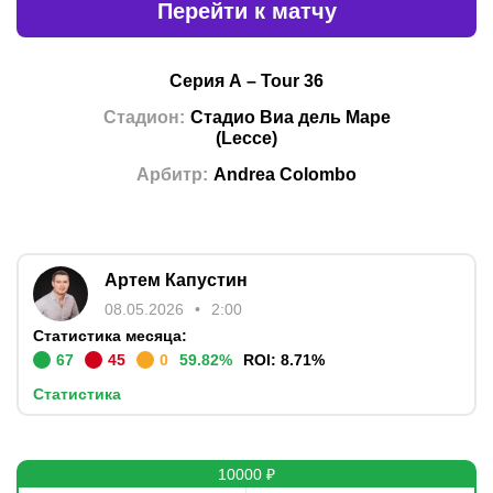
Перейти к матчу
Серия А
–
Tour 36
Стадион
:
Стадио Виа дель Маре
(
Lecce
)
Арбитр
:
Andrea Colombo
Артем Капустин
08.05.2026
2:00
Статистика месяца:
67
45
0
59.82
%
ROI:
8.71
%
Статистика
10000 ₽