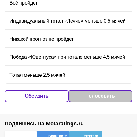
Всё пройдет
Индивидуальный тотал «Лечче» меньше 0,5 мячей
Никакой прогноз не пройдет
Победа «Ювентуса» при тотале меньше 4,5 мячей
Тотал меньше 2,5 мячей
Обсудить
Голосовать
Подпишись на Metaratings.ru
Вконтакте
Telegram