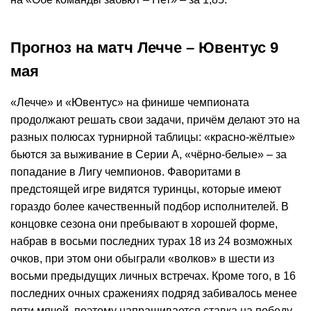
Прогноз на матч Лечче – Ювентус 9
мая
«Лечче» и «Ювентус» на финише чемпионата
продолжают решать свои задачи, причём делают это на
разных полюсах турнирной таблицы: «красно-жёлтые»
бьются за выживание в Серии
A
, «чёрно-белые» – за
попадание в Лигу чемпионов. Фаворитами в
предстоящей игре видятся туринцы, которые имеют
гораздо более качественный подбор исполнителей. В
концовке сезона они пребывают в хорошей форме,
набрав в восьми последних турах 18 из 24 возможных
очков, при этом они обыграли «волков» в шести из
восьми предыдущих личных встречах. Кроме того, в 16
последних очных сражениях подряд забивалось менее
пяти мячей, поэтому напрашивается ставка на победу