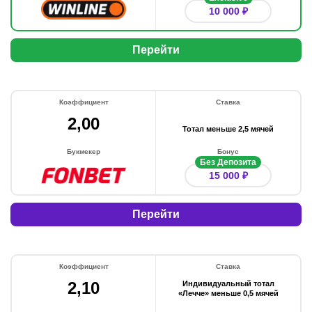
10 000 ₽
Перейти
Коэффициент
Ставка
2,00
Тотал меньше 2,5 мячей
Букмекер
Бонус
Без Депозита
15 000 ₽
Перейти
Коэффициент
Ставка
2,10
Индивидуальный тотал
«Лечче» меньше 0,5 мячей