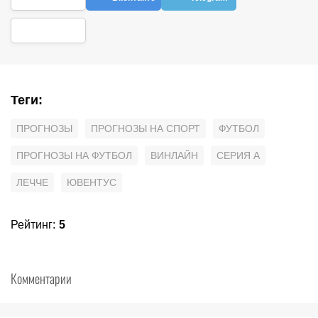
Теги
:
ПРОГНОЗЫ
ПРОГНОЗЫ НА СПОРТ
ФУТБОЛ
ПРОГНОЗЫ НА ФУТБОЛ
ВИНЛАЙН
СЕРИЯ А
ЛЕЧЧЕ
ЮВЕНТУС
Рейтинг
:
5
Комментарии