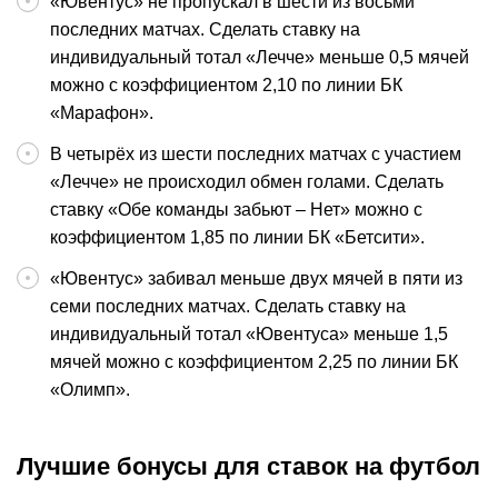
«Ювентус» не пропускал в шести из восьми
последних матчах. Сделать ставку на
индивидуальный тотал «Лечче» меньше 0,5 мячей
можно с коэффициентом 2,10 по линии БК
«Марафон».
В четырёх из шести последних матчах с участием
«Лечче» не происходил обмен голами. Сделать
ставку «Обе команды забьют – Нет» можно с
коэффициентом 1,85 по линии БК «Бетсити».
«Ювентус» забивал меньше двух мячей в пяти из
семи последних матчах. Сделать ставку на
индивидуальный тотал «Ювентуса» меньше 1,5
мячей можно с коэффициентом 2,25 по линии БК
«Олимп».
Лучшие бонусы для ставок на футбол