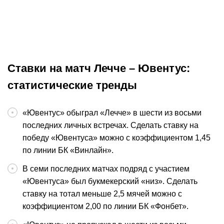
уверенно победят дома
Перте
ФНЛ
13:27:16
Футбол
Ставки на матч Лечче – Ювентус:
статистические тренды
«Ювентус» обыграл «Лечче» в шести из восьми
последних личных встречах. Сделать ставку на
победу «Ювентуса» можно с коэффициентом 1,45
по линии БК «Винлайн».
В семи последних матчах подряд с участием
«Ювентуса» был букмекерский «низ». Сделать
ставку на тотал меньше 2,5 мячей можно с
коэффициентом 2,00 по линии БК «Фонбет».