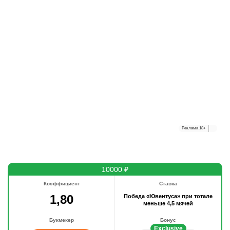
Реклама
18+
10000 ₽
Коэффициент
Ставка
1,80
Победа «Ювентуса» при тотале
меньше 4,5 мячей
Букмекер
Бонус
Exclusive