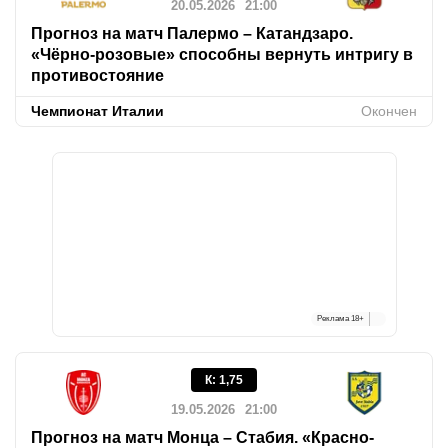
20.05.2026
21:00
Прогноз на матч Палермо – Катандзаро.
«Чёрно-розовые» способны вернуть интригу в
противостояние
Чемпионат Италии
Окончен
Реклама
18+
К
:
1,75
19.05.2026
21:00
Прогноз на матч Монца – Стабия. «Красно-