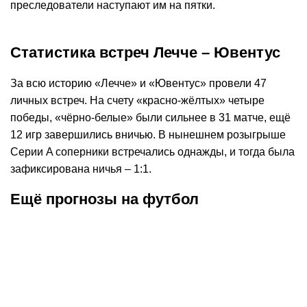
преследователи наступают им на пятки.
Статистика встреч Лечче – Ювентус
За всю историю «Лечче» и «Ювентус» провели 47
личных встреч. На счету «красно-жёлтых» четыре
победы, «чёрно-белые» были сильнее в 31 матче, ещё
12 игр завершились вничью. В нынешнем розыгрыше
Серии
A
соперники встречались однажды, и тогда была
зафиксирована ничья – 1:1.
Ещё прогнозы на футбол
К
:
1,95
08.08.2026
12:00
08.08
Прогноз на матч Енисей –
Прогноз на м
Текстильщик. Красноярцы
Интер. Турин