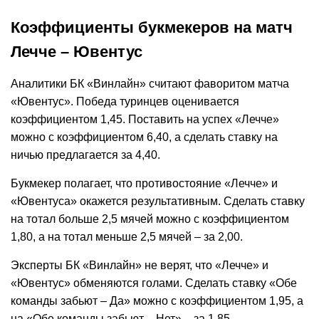
Коэффициенты букмекеров на матч
Лечче – Ювентус
Аналитики БК «Винлайн» считают фаворитом матча
«Ювентус». Победа туринцев оценивается
коэффициентом 1,45. Поставить на успех «Лечче»
можно с коэффициентом 6,40, а сделать ставку на
ничью предлагается за 4,40.
Букмекер полагает, что противостояние «Лечче» и
«Ювентуса» окажется результативным. Сделать ставку
на тотал больше 2,5 мячей можно с коэффициентом
1,80, а на тотал меньше 2,5 мячей – за 2,00.
Эксперты БК «Винлайн» не верят, что «Лечче» и
«Ювентус» обменяются голами. Сделать ставку «Обе
команды забьют – Да» можно с коэффициентом 1,95, а
на «Обе команды забьют – Нет» – за 1,85.