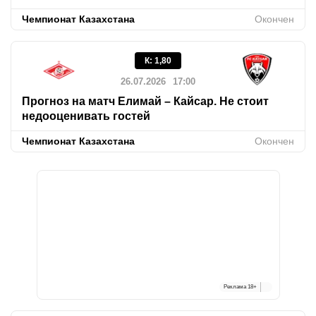
Чемпионат Казахстана
Окончен
К
:
1,80
26.07.2026
17:00
Прогноз на матч Елимай – Кайсар. Не стоит
недооценивать гостей
Чемпионат Казахстана
Окончен
Реклама
18+