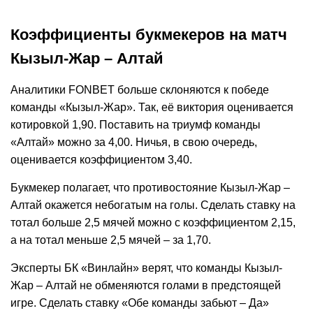
Коэффициенты букмекеров на матч
Кызыл-Жар – Алтай
Аналитики FONBET больше склоняются к победе
команды «Кызыл-Жар». Так, её виктория оценивается
котировкой 1,90. Поставить на триумф команды
«Алтай» можно за 4,00. Ничья, в свою очередь,
оценивается коэффициентом 3,40.
Букмекер полагает, что противостояние Кызыл-Жар –
Алтай окажется небогатым на голы. Сделать ставку на
тотал больше 2,5 мячей можно с коэффициентом 2,15,
а на тотал меньше 2,5 мячей – за 1,70.
Эксперты БК «Винлайн» верят, что команды Кызыл-
Жар – Алтай не обменяются голами в предстоящей
игре. Сделать ставку «Обе команды забьют – Да»