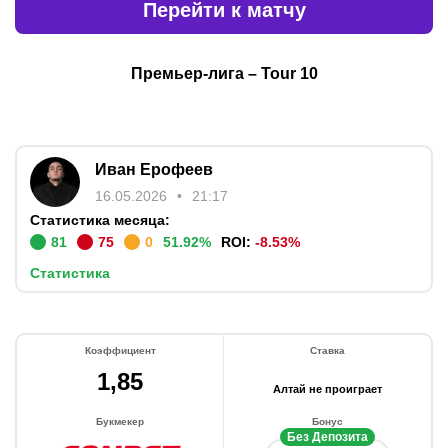
Перейти к матчу
Премьер-лига
–
Tour 10
Иван Ерофеев
16.05.2026
21:17
Статистика месяца:
81
75
0
51.92
%
ROI:
-8.53
%
Статистика
Коэффициент
Ставка
1,85
Алтай не проиграет
Букмекер
Бонус
Без Депозита