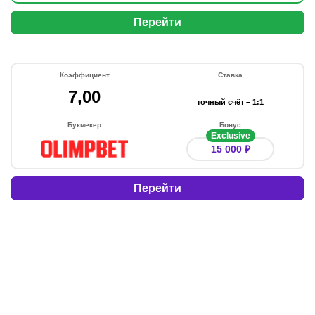
Перейти
Коэффициент
Ставка
7,00
точный счёт – 1:1
Букмекер
Бонус
Exclusive
15 000 ₽
Перейти