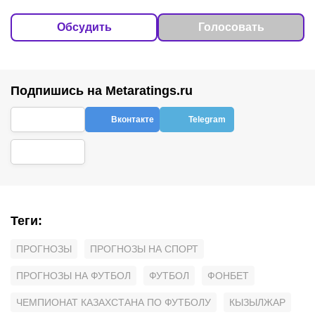
Обсудить
Голосовать
Подпишись на Metaratings.ru
Вконтакте
Telegram
Теги
:
ПРОГНОЗЫ
ПРОГНОЗЫ НА СПОРТ
ПРОГНОЗЫ НА ФУТБОЛ
ФУТБОЛ
ФОНБЕТ
ЧЕМПИОНАТ КАЗАХСТАНА ПО ФУТБОЛУ
КЫЗЫЛЖАР