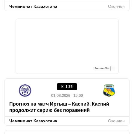
Чемпионат Казахстана
Окончен
Реклама
18+
К
:
1,75
01.08.2026
15:00
Прогноз на матч Иртыш – Каспий. Каспий
продолжит серию без поражений
Чемпионат Казахстана
Окончен