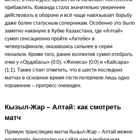
прибавлять. Команда стала значительно увереннее
действовать в обороне и всё чаще навязывает борьбу
даже более статусным соперникам. Особенно это было
заметно накануне в Кубке Казахстана, где «Алтай»
сумел сенсационно пройти «Актобе» в
четвертьфинале, оказавшись сильнее в серии
пенальти. Кроме того, ранее коллектив сумел отобрать
очки у «Ордабасы» (0:0), «Жениса» (0:0) и «Кайсара»
(1:1). Также стоит отметить, что в шести последних
матчах в основное время гости потерпели лишь одно
поражение – прогресс очевиден.
Кызыл-Жар – Алтай: как смотреть
матч
Прямую трансляцию матча Кызыл-Жар – Алтай можно
посмотреть бесплатно на сайте или в мобильном