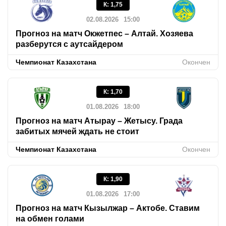
К
:
1,75
02.08.2026
15:00
Прогноз на матч Окжетпес – Алтай. Хозяева
разберутся с аутсайдером
Чемпионат Казахстана
Окончен
К
:
1,70
01.08.2026
18:00
Прогноз на матч Атырау – Жетысу. Града
забитых мячей ждать не стоит
Чемпионат Казахстана
Окончен
К
:
1,90
01.08.2026
17:00
Прогноз на матч Кызылжар – Актобе. Ставим
на обмен голами