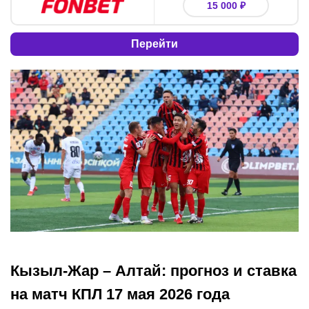
15 000 ₽
Перейти
Кызыл-Жар – Алтай: прогноз и ставка
на матч КПЛ 17 мая 2026 года