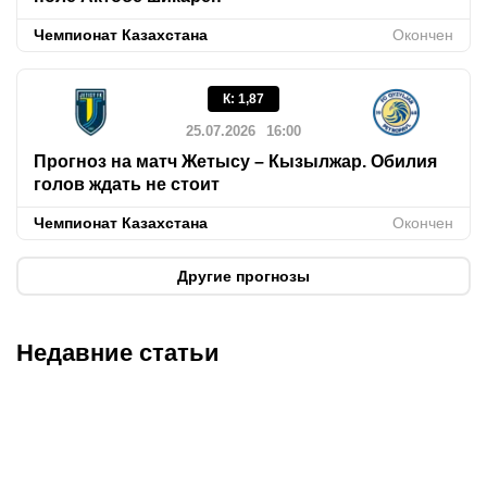
Чемпионат Казахстана
Окончен
К
:
1,87
25.07.2026
16:00
Прогноз на матч Жетысу – Кызылжар. Обилия
голов ждать не стоит
Чемпионат Казахстана
Окончен
Другие прогнозы
Недавние статьи