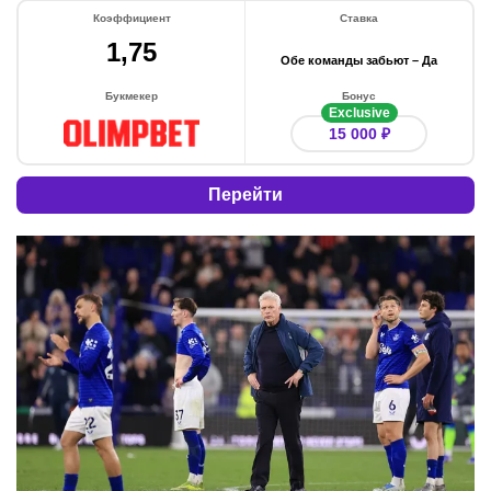
Коэффициент
Ставка
1,75
Обе команды забьют – Да
Букмекер
Бонус
Exclusive
15 000 ₽
Перейти