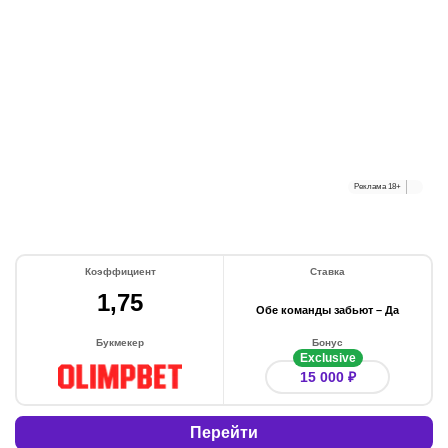
Реклама
18+
Коэффициент
Ставка
1,75
Обе команды забьют – Да
Букмекер
Бонус
Exclusive
15 000 ₽
Перейти