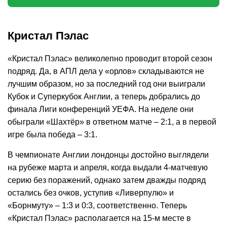
Кристал Пэлас
«Кристал Пэлас» великолепно проводит второй сезон
подряд. Да, в АПЛ дела у «орлов» складываются не
лучшим образом, но за последний год они выиграли
Кубок и Суперкубок Англии, а теперь добрались до
финала Лиги конференций УЕФА. На неделе они
обыграли «Шахтёр» в ответном матче – 2:1, а в первой
игре была победа – 3:1.
В чемпионате Англии лондонцы достойно выглядели
на рубеже марта и апреля, когда выдали 4-матчевую
серию без поражений, однако затем дважды подряд
остались без очков, уступив «Ливерпулю» и
«Борнмуту» – 1:3 и 0:3, соответственно. Теперь
«Кристал Пэлас» располагается на 15-м месте в