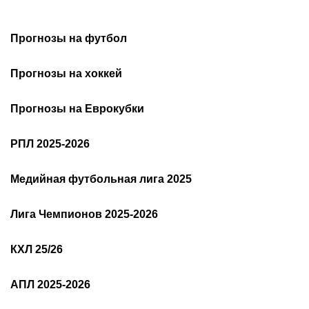
Прогнозы на футбол
Прогнозы на РПЛ
Прогнозы на Бундеслигу
Прогнозы на хоккей
Прогнозы на Лигу 1 (ФНЛ)
Прогнозы на Чемпионат
Ставки на КХЛ 25/26
Прогнозы на АПЛ
Франции
Ставки на Евротур
Прогнозы на Еврокубки
Ставки на НХЛ 25/26
Прогнозы на Ла Лигу
Ставки на МЛС
Прогнозы на ЛЧ 25-26
Конференций
РПЛ 2025-2026
Ставки на Серию А
Прогнозы на ЛЕ 25-26
Прогнозы на Лигу Наций
Расписание РПЛ 2025-2026
Ставки на Лигу
Таблица трансферов РПЛ
Медийная футбольная лига 2025
Прямые трансляции РПЛ
Состав РПЛ 25/26
Расписание Медиалиги 2025
РПЛ: таблица и результаты
Команды Медиалиги 2025
Лига Чемпионов 2025-2026
Турнирная таблица
Формат МФЛ
Медиалиги
Как смотреть Лигу
Турнирная таблица Лиги
КХЛ 25/26
Чемпионов
Чемпионов
Расписание матчей ЛЧ 25-
Команды ЛЧ 25-26
Расписание матчей КХЛ
25/26
АПЛ 2025-2026
26
Формат ЛЧ 25/26
Результаты матчей КХЛ
Таблица трансферов КХЛ