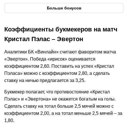
Больше бонусов
Коэффициенты букмекеров на матч
Кристал Пэлас – Эвертон
Аналитики БК «Винлайн» считают фаворитом матча
«Эвертон». Победа «ирисок» оценивается
коэффициентом 2,60. Поставить на успех «Кристал
Пэласа» можно с коэффициентом 2,80, а сделать
ставку на ничью предлагается за 3,25.
Букмекер полагает, что противостояние «Кристал
Пэлас» и «Эвертона» не окажется богатым на голы.
Сделать ставку на тотал больше 2,5 мячей можно с
коэффициентом 2,00, а на тотал меньше 2,5 мячей – за
1,80.