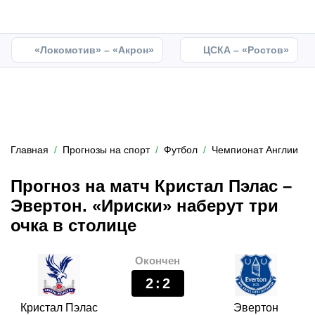
«Локомотив» – «Акрон»
ЦСКА – «Ростов»
Главная
Прогнозы на спорт
Футбол
Чемпионат Англии
Прогноз на матч Кристал Пэлас –
Эвертон. «Ириски» наберут три
очка в столице
Окончен
2
:
2
Кристал Пэлас
Эвертон