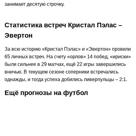
занимает десятую строчку.
Статистика встреч Кристал Пэлас –
Эвертон
За всю историю «Кристал Пэлас» и «Эвертон» провели
65 личных встреч. На счету «орлов» 14 побед, «ириски»
были сильнее в 29 матчах, ещё 22 игры завершились
вничью. В текущем сезоне соперники встречались
однажды, и тогда успеха добились ливерпульцы – 2:1.
Ещё прогнозы на футбол
К
:
1,70
08.08.2026
15:00
08.08
Прогноз на матч Алтай –
Прогноз на м