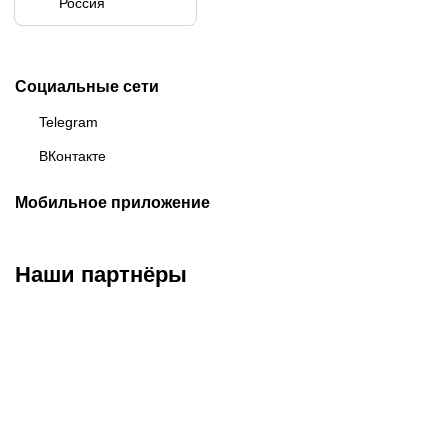
Россия
Социальные сети
Telegram
ВКонтакте
Мобильное приложение
Наши партнёры
ФК «Зенит»
ФК «Спартак»
ФК «Краснодар»