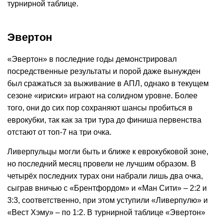
турнирной таблице.
Эвертон
«Эвертон» в последние годы демонстрировал
посредственные результаты и порой даже вынужден
был сражаться за выживание в АПЛ, однако в текущем
сезоне «ириски» играют на солидном уровне. Более
того, они до сих пор сохраняют шансы пробиться в
еврокубки, так как за три тура до финиша первенства
отстают от топ-7 на три очка.
Ливерпульцы могли быть и ближе к еврокубковой зоне,
но последний месяц провели не лучшим образом. В
четырёх последних турах они набрали лишь два очка,
сыграв вничью с «Брентфордом» и «Ман Сити» – 2:2 и
3:3, соответственно, при этом уступили «Ливерпулю» и
«Вест Хэму» – по 1:2. В турнирной таблице «Эвертон»