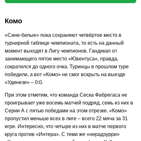
Комо
«Сине-белые» пока сохраняют четвёртое место в
турнирной таблице чемпионата, то есть на данный
момент выходят в Лигу чемпионов. Гандикап от
занимающего пятое место «Ювентуса», правда,
сократился до одного очка. Туринцы в прошлом туре
победили, а вот «Комо» не смог вскрыть на выезде
«Удинезе» – 0:0.
При этом отметим, что команда Сеска Фабрегаса не
проигрывает уже восемь матчей подряд, семь из них в
Серии А с пятью победами на этом отрезке. «Комо»
пропустил меньше всех в лиге – всего 22 мяча за 31
игре. Интересно, что четыре из них в матче первого
круга против «Интера». С теми же «нерадзурри»