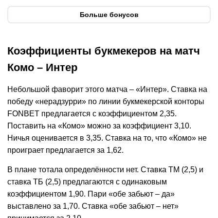
Больше бонусов
Коэффициенты букмекеров на матч
Комо – Интер
Небольшой фаворит этого матча – «Интер». Ставка на
победу «нерадзурри» по линии букмекерской конторы
FONBET предлагается с коэффициентом 2,35.
Поставить на «Комо» можно за коэффициент 3,10.
Ничья оценивается в 3,35. Ставка на то, что «Комо» не
проиграет предлагается за 1,62.
В плане тотала определённости нет. Ставка ТМ (2,5) и
ставка ТБ (2,5) предлагаются с одинаковым
коэффициентом 1,90. Пари «обе забьют – да»
выставлено за 1,70. Ставка «обе забьют – нет»