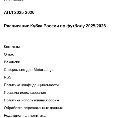
Чемпионов
Чемпионов
Расписание матчей ЛЧ 25-
Команды ЛЧ 25-26
Расписание матчей КХЛ
25/26
АПЛ 2025-2026
26
Формат ЛЧ 25/26
Результаты матчей КХЛ
Таблица трансферов КХЛ
Расписание матчей АПЛ
Турнирная таблица КХЛ
Как смотреть АПЛ онлайн
Расписание Кубка России по футболу 2025/2026
Турнирная таблица АПЛ
Таблица и результаты Кубка
России 2025-2026
Контакты
О нас
Вакансии
Специально для Metaratings
RSS
Политика конфиденциальности
Правила использования
Политика использования cookie
Обработка персональных данных
Редакционная политика