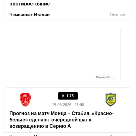
противостояние
Чемпионат Италии
Окончен
Реклама
18+
К
:
1,75
19.05.2026
21:00
Прогноз на матч Монца – Стабия. «Красно-
белые» сделают очередной шаг к
возвращению в Серию A