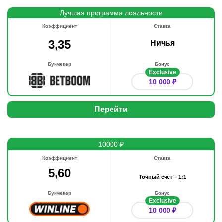
Лучшая программа лояльности
Коэффициент
Ставка
3,35
Ничья
Букмекер
Бонус
Exclusive
10 000 ₽
Перейти
10000 ₽
Коэффициент
Ставка
5,60
Точный счёт – 1:1
Букмекер
Бонус
Exclusive
10 000 ₽