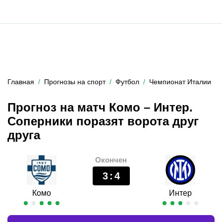
Главная
Прогнозы на спорт
Футбол
Чемпионат Италии
Прогноз на матч Комо – Интер.
Соперники поразят ворота друг
друга
Окончен
3
:
4
Комо
Интер