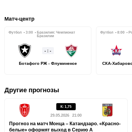
Матч-центр
Футбол
3:00
Бразилия:
Чемпионат
Футбол
8:00
Р
Бразилии
- : -
Ботафого РЖ - Флуминенсе
СКА-Хабаровс
Другие прогнозы
К
:
1,75
29.05.2026
21:00
Прогноз на матч Монца – Катандзаро. «Красно-
белые» оформят выход в Серию A