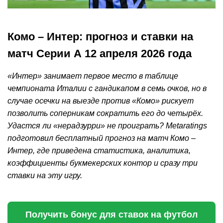
Комо – Интер: прогноз и ставки на
матч Серии А 12 апреля 2026 года
«Интер» занимает первое место в таблице
чемпионата Италии с гандикапом в семь очков, но в
случае осечки на выезде против «Комо» рискует
позволить соперникам сократить его до четырёх.
Удастся ли «нерадзурри» не проиграть? Metaratings
подготовил бесплатный прогноз на матч Комо –
Интер, где приведена статистика, аналитика,
коэффициенты букмекерских контор и сразу три
ставки на эту игру.
Получить бонус для ставок на футбол