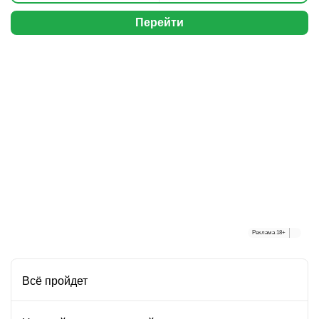
Перейти
Реклама
18+
Всё пройдет