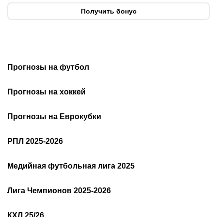
Получить бонус
Прогнозы на футбол
Прогнозы на РПЛ
Прогнозы на Бундеслигу
Прогнозы на хоккей
Прогнозы на Лигу 1 (ФНЛ)
Прогнозы на Чемпионат
Ставки на КХЛ 25/26
Прогнозы на АПЛ
Франции
Ставки на Евротур
Прогнозы на Еврокубки
Ставки на НХЛ 25/26
Прогнозы на Ла Лигу
Ставки на МЛС
Прогнозы на ЛЧ 25-26
Конференций
РПЛ 2025-2026
Ставки на Серию А
Прогнозы на ЛЕ 25-26
Прогнозы на Лигу Наций
Расписание РПЛ 2025-2026
Ставки на Лигу
Таблица трансферов РПЛ
Медийная футбольная лига 2025
Прямые трансляции РПЛ
Состав РПЛ 25/26
Расписание Медиалиги 2025
РПЛ: таблица и результаты
Команды Медиалиги 2025
Лига Чемпионов 2025-2026
Турнирная таблица
Формат МФЛ
Медиалиги
Как смотреть Лигу
Турнирная таблица Лиги
КХЛ 25/26