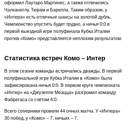
оформил Лаутаро Мартинес, а также отличились
Чалханоглу, Тюрам и Барелла. Таким образом, у
«Интера» есть отличные шансы на золотой дубль.
Чемпионство упустить будет трудно, а ничья 0:0 в
первой выездной игре полуфинала Кубка Италии
против «Комо» представляется неплохим результатом.
Статистика встреч Комо – Интер
В этом сезоне команды встречались дважды. В первой
полуфинальной игре Кубка Италии в «Комо» была
зафиксирована ничья 0:0. В первом круге чемпионата
«Интер» на «Джузеппе Меацца» разгромил команду
Фабрегаса со счётом 4:0.
Всего соперники провели 44 очных матча. У «Интера»
30 побед, у «Комо» – 7, ничьих – 7.