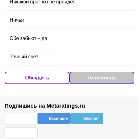
Никакой прогноз не пройдет
Ничья
Обе забьют – да
Точный счёт – 1:1
Обсудить
Голосовать
Подпишись на Metaratings.ru
Вконтакте
Telegram