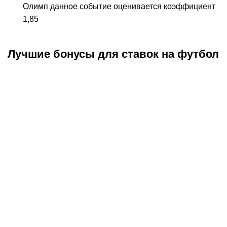
Олимп данное событие оценивается коэффициент
1,85
Лучшие бонусы для ставок на футбол
Промокод
:
META8
Промокод
:
META20K
Эксклюзив
Эксклюзив
Промокод Pari: бонус
Фрибеты до 10000 ₽ в
Б
20000 рублей за
Winline — 10 бонусов по
Ф
первый депозит
1000 ₽ для новых
р
игроков
Фрибеты
За депозит
Фрибеты
За депозит