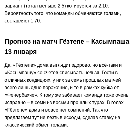
вариант (тотал меньше 2,5) котируется за 2,10.
Вероятность того, что команды обменяются голами,
составляет 1,70.
Прогноз на матч Гёзтепе – Касымпаша
13 января
Да, «Гёзтепе» дома выглядит здорово, но всё-таки и
«Касымпашу» со счетов списывать нельзя. Гости в
отличных кондициях, у них за семь прошлых матчей
всего лишь одно поражение, и то в рамках кубка от
«Фенербахче». К тому же забивает команда тоже очень
исправно – в семи из восьми прошлых турах. В голах
«Гёзтепе» дома и вовсе нет сомнений. Так что
предлагаем тут не лезть в исходы, сделав ставку на
классический обмен голами.