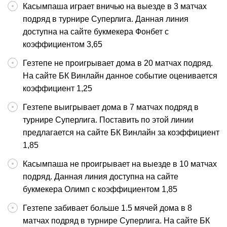
Касымпаша играет вничью на выезде в 3 матчах
подряд в турнире Суперлига. Данная линия
доступна на сайте букмекера Фонбет с
коэффициентом 3,65
Гезтепе не проигрывает дома в 20 матчах подряд.
На сайте БК Винлайн данное событие оценивается
коэффициент 1,25
Гезтепе выигрывает дома в 7 матчах подряд в
турнире Суперлига. Поставить по этой линии
предлагается на сайте БК Винлайн за коэффициент
1,85
Касымпаша не проигрывает на выезде в 10 матчах
подряд. Данная линия доступна на сайте
букмекера Олимп с коэффициентом 1,85
Гезтепе забивает больше 1.5 мячей дома в 8
матчах подряд в турнире Суперлига. На сайте БК