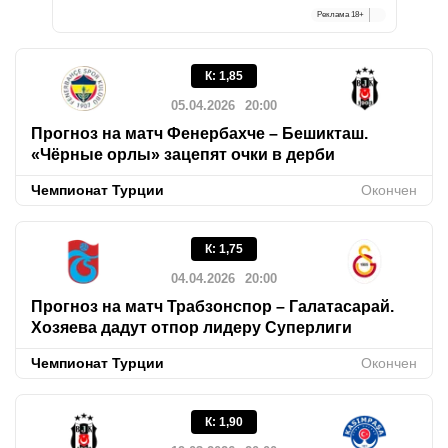
Реклама
18+
К
:
1,85
05.04.2026
20:00
Прогноз на матч Фенербахче – Бешикташ.
«Чёрные орлы» зацепят очки в дерби
Чемпионат Турции
Окончен
К
:
1,75
04.04.2026
20:00
Прогноз на матч Трабзонспор – Галатасарай.
Хозяева дадут отпор лидеру Суперлиги
Чемпионат Турции
Окончен
К
:
1,90