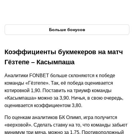
Подробнее
Подробнее
П
Открыть промокод
Открыть промокод
Больше бонусов
Коэффициенты букмекеров на матч
Гёзтепе – Касымпаша
Аналитики FONBET больше склоняются к победе
команды «Гёзтепе». Так, её победа оценивается
котировкой 1,90. Поставить на триумф команды
«Касымпаша» можно за 3,90. Ничья, в свою очередь,
оценивается коэффициентом 3,80.
По оценкам аналитиков БК Олимп, игра получится
«верховой». Сделать ставку на то, что команды забьют
минимум три мяча, можно за 1,75. Противоположный