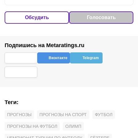
Обсудить
Голосовать
Подпишись на Metaratings.ru
Вконтакте
Telegram
Теги
:
ПРОГНОЗЫ
ПРОГНОЗЫ НА СПОРТ
ФУТБОЛ
ПРОГНОЗЫ НА ФУТБОЛ
ОЛИМП
ЧЕМПИОНАТ ТУРЦИИ ПО ФУТБОЛУ
ГЁЗТЕПЕ