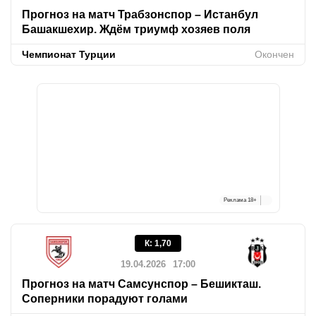
Прогноз на матч Трабзонспор – Истанбул
Башакшехир. Ждём триумф хозяев поля
Чемпионат Турции
Окончен
Реклама
18+
К
:
1,70
19.04.2026
17:00
Прогноз на матч Самсунспор – Бешикташ.
Соперники порадуют голами