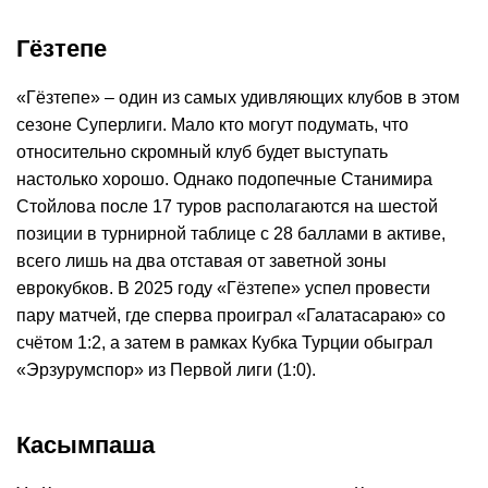
Гёзтепе
«Гёзтепе» – один из самых удивляющих клубов в этом
сезоне Суперлиги. Мало кто могут подумать, что
относительно скромный клуб будет выступать
настолько хорошо. Однако подопечные Станимира
Стойлова после 17 туров располагаются на шестой
позиции в турнирной таблице с 28 баллами в активе,
всего лишь на два отставая от заветной зоны
еврокубков. В 2025 году «Гёзтепе» успел провести
пару матчей, где сперва проиграл «Галатасараю» со
счётом 1:2, а затем в рамках Кубка Турции обыграл
«Эрзурумспор» из Первой лиги (1:0).
Касымпаша