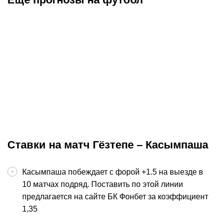
К
:
2,00
09.08.2026
8:00
09.08
Прогноз на матч СКА-
Прогноз на м
Хабаровск – Спартак Кострома.
Москва – Дин
Костромичи заберут победу
Столичный к
успеха
ФНЛ
03:02:08
РПЛ
Ставки на матч Гёзтепе – Касымпаша
Касымпаша побеждает с форой +1.5 на выезде в
10 матчах подряд. Поставить по этой линии
предлагается на сайте БК Фонбет за коэффициент
1,35