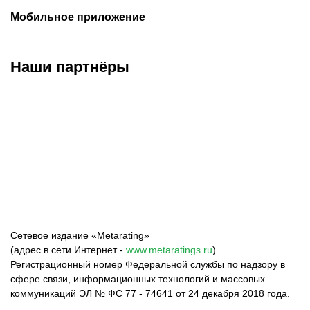
Мобильное приложение
Наши партнёры
ФК «Зенит»
ФК «Спартак»
ФК «Краснодар»
Сетевое издание «Metarating»
(адрес в сети Интернет -
www.metaratings.ru
)
Регистрационный номер Федеральной службы по надзору в
сфере связи, информационных технологий и массовых
коммуникаций ЭЛ № ФС 77 - 74641 от 24 декабря 2018 года.