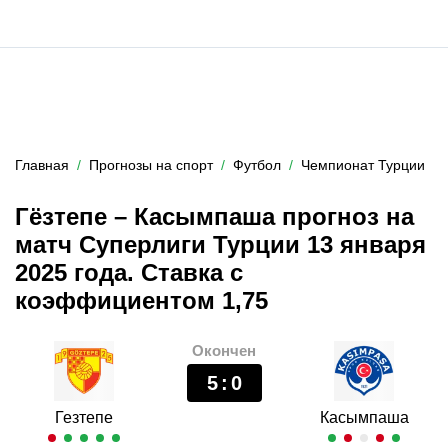
Главная
Прогнозы на спорт
Футбол
Чемпионат Турции
Гёзтепе – Касымпаша прогноз на
матч Суперлиги Турции 13 января
2025 года. Ставка с
коэффициентом 1,75
Окончен
5
:
0
Гезтепе
Касымпаша