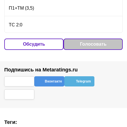
П1+ТМ (3,5)
ТС 2:0
Обсудить
Голосовать
Подпишись на Metaratings.ru
Вконтакте
Telegram
Теги
: