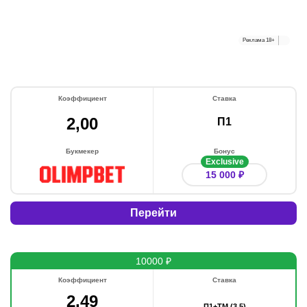
Реклама
18+
Коэффициент
Ставка
2,00
П1
Букмекер
Бонус
Exclusive
15 000 ₽
Перейти
10000 ₽
Коэффициент
Ставка
2,49
П1+ТМ (3,5)