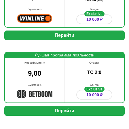
Букмекер
Бонус
Exclusive
10 000 ₽
Перейти
Лучшая программа лояльности
Коэффициент
Ставка
9,00
ТС 2:0
Букмекер
Бонус
Exclusive
10 000 ₽
Перейти