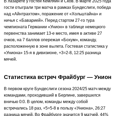
В лазарете у гостей Кемляйн и Сков. В марте 2025 года
гости отыграли три матча в рамках Бундеслиги, победа
над «Айнтрахтом», поражение от «Хольштайна» и
ничья с «Баварией». Перед стартом 27-го тура
чемпионата Германии «Унион» в таблице немецкого
первенства занимает 13-е место, имея в активе 27
очков, на 7 баллов опережая «Бохум», команду,
расположенную в зоне вылета. Гостевая статистика у
«Униона» 15-я в дивизионе, +3=2-8, 12:25 разница
мячей.
Статистика встреч Фрайбург — Унион
В первом круге Бундеслиги сезона 2024/25 матч между
командами, проходивший в Берлине, завершился
вничью 0:0. В целом, команды между собой
встречались 18 раз, +5=5-8 в пользу «Униона», 26:27
разница мячей. Во Фрайбурге значится 9 матчей, 44%