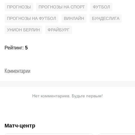
ПРОГНОЗЫ
ПРОГНОЗЫ НА СПОРТ
ФУТБОЛ
ПРОГНОЗЫ НА ФУТБОЛ
ВИНЛАЙН
БУНДЕСЛИГА
УНИОН БЕРЛИН
ФРАЙБУРГ
Рейтинг
:
5
Комментарии
Нет комментариев. Будьте первым!
Матч-центр