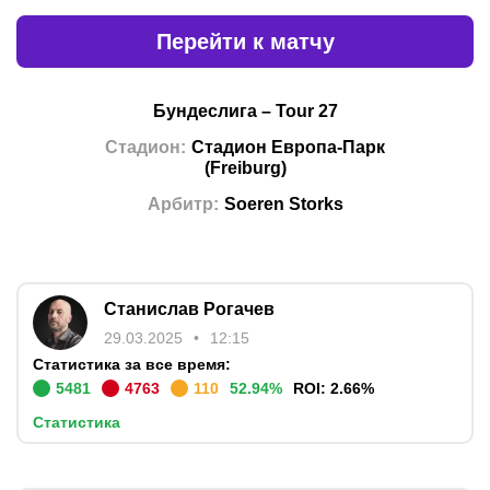
Перейти к матчу
Бундеслига
–
Tour 27
Стадион
:
Стадион Европа-Парк
(
Freiburg
)
Арбитр
:
Soeren Storks
Станислав Рогачев
29.03.2025
12:15
Статистика за все время:
5481
4763
110
52.94
%
ROI:
2.66
%
Статистика