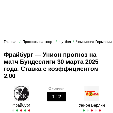
Главная
Прогнозы на спорт
Футбол
Чемпионат Германии
Фрайбург — Унион прогноз на
матч Бундеслиги 30 марта 2025
года. Ставка с коэффициентом
2,00
Окончен
1
:
2
Фрайбург
Унион Берлин