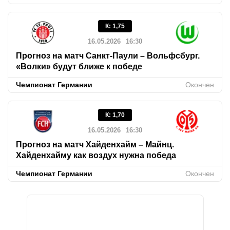
К
:
1,75
16.05.2026
16:30
Прогноз на матч Санкт-Паули – Вольфсбург.
«Волки» будут ближе к победе
Чемпионат Германии
Окончен
К
:
1,70
16.05.2026
16:30
Прогноз на матч Хайденхайм – Майнц.
Хайденхайму как воздух нужна победа
Чемпионат Германии
Окончен