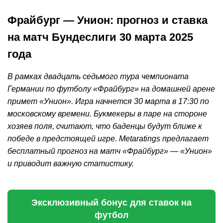
Фрайбург — Унион: прогноз и ставка
на матч Бундеслиги 30 марта 2025
года
В рамках двадцать седьмого тура чемпионата
Германии по футболу «Фрайбург» на домашней арене
примет «Унион». Игра начнется 30 марта в 17:30 по
московскому времени. Букмекеры в паре на стороне
хозяев поля, считают, что баденцы будут ближе к
победе в предстоящей игре. Metaratings предлагает
бесплатный прогноз на матч «Фрайбург» — «Унион»
и приводит важную статистику.
Эксклюзивный бонус для ставок на
футбол