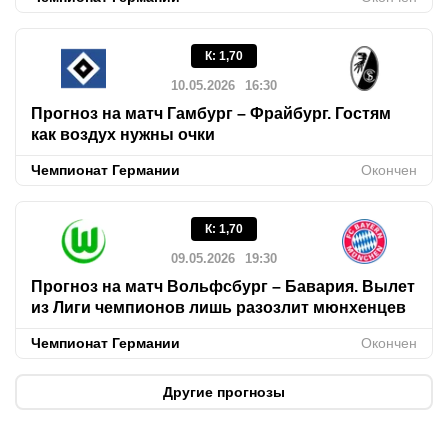
К
:
1,70
10.05.2026
16:30
Прогноз на матч Гамбург – Фрайбург. Гостям
как воздух нужны очки
Чемпионат Германии
Окончен
К
:
1,70
09.05.2026
19:30
Прогноз на матч Вольфсбург – Бавария. Вылет
из Лиги чемпионов лишь разозлит мюнхенцев
Чемпионат Германии
Окончен
Другие прогнозы