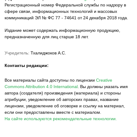
Регистрационный номер Федеральной службы по надзору в
сфере связи, информационных технологий и массовых
коммуникаций ЭЛ № ФС 77 - 74641 от 24 декабря 2018 года.
Издание может содержать информационную продукцию,
предназначенную для лиц старше 18 лет.
Учредитель:
Тхалиджоков А.С.
Контакты редакции:
Все материалы сайта доступны по лицензии
Creative
Commons Attribution 4.0 International
.
Вы должны указать имя
автора (создателя) произведения (материала) и стороны
атрибуции, уведомление об авторских правах, название
лицензии, уведомление об оговорке и ссылку на материал,
если они предоставлены вместе с материалом.
На сайте используются рекомендательные технологии.