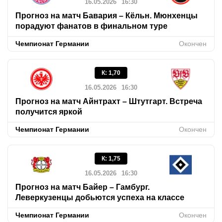
16.05.2026
16:30
Прогноз на матч Бавария – Кёльн. Мюнхенцы
порадуют фанатов в финальном туре
Чемпионат Германии
Окончен
К
:
1,70
16.05.2026
16:30
Прогноз на матч Айнтрахт – Штутгарт. Встреча
получится яркой
Чемпионат Германии
Окончен
К
:
1,75
16.05.2026
16:30
Прогноз на матч Байер – Гамбург.
Леверкузенцы добьются успеха на классе
Чемпионат Германии
Окончен