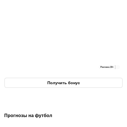
Реклама
18+
Получить бонус
Прогнозы на футбол
Прогнозы на РПЛ